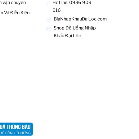
Hotline: 0936 909
h vận chuyển
016
n Và Điều Kiện
BiaNhapKhauDaiLoc.com
Shop Đồ Uống Nhập
Khẩu Đại Lộc