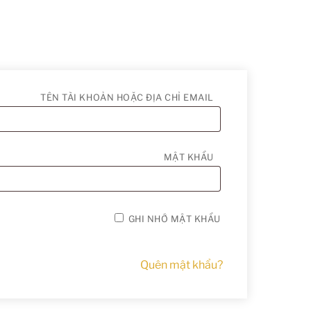
BẮT
TÊN TÀI KHOẢN HOẶC ĐỊA CHỈ EMAIL
BUỘC
BẮT
MẬT KHẨU
BUỘC
GHI NHỚ MẬT KHẨU
Quên mật khẩu?