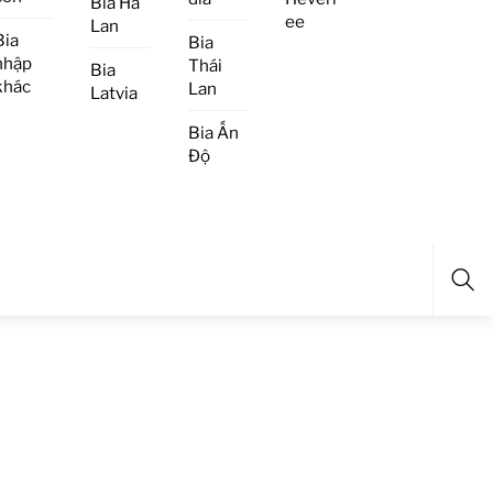
Bia Hà
ee
Lan
Bia
Bia
nhập
Thái
Bia
khác
Lan
Latvia
Bia Ấn
Độ
Sea