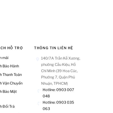
ÁCH HỖ TRỢ
THÔNG TIN LIÊN HỆ
n mãi
140/7A Trần Kế Xương,
phường Cầu Kiệu, Hồ
h Bảo Hành
Chí Minh (39 Hoa Cúc,
h Thanh Toán
Phường 7, Quận Phú
h Vận Chuyển
Nhuận, TPHCM)
Hotline: 0903 007
h Bảo Mật
048
Hotline: 0903 035
h Đổi Trả
063