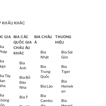
P KHẨU KHÁC
C GIA
BIA CÁC
BIA CHÂU
THƯƠNG
QUỐC GIA
Á
HIỆU
Bia
CHÂU ÂU
Pháp
Bia
Bia Sài
KHÁC
Nhật
Gòn
Bia
Bia
Nga
Bia
Bia
Anh
Trung
Tiger
Bia Tây
Quốc
Bia Bồ
Ban
Bia
Đào
Nha
Bia Lào
Heinek
Nha
en
Bia
Bia
Bia Ý
không
Cambo
Bia
cồn
dia
Heverl