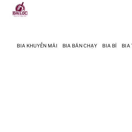
Skip
Menu
to
content
BIA KHUYẾN MÃI
BIA BÁN CHẠY
BIA BỈ
BIA 