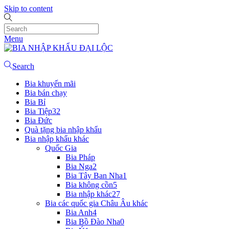
Skip to content
Menu
Search
Bia khuyến mãi
Bia bán chạy
Bia Bỉ
Bia Tiệp
32
Bia Đức
Quà tặng bia nhập khẩu
Bia nhập khẩu khác
Quốc Gia
Bia Pháp
Bia Nga
2
Bia Tây Ban Nha
1
Bia không cồn
5
Bia nhập khác
27
Bia các quốc gia Châu Âu khác
Bia Anh
4
Bia Bồ Đào Nha
0