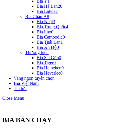
Bia Ý
1
Bia Hà Lan
26
Bia Latvia
2
Bia Châu Á
8
Bia Nhật
3
Bia Trung Quốc
4
Bia Lào
0
Bia Cambodia
0
Bia Thái Lan
1
Bia Ấn Độ
0
Thương hiệu
Bia Sài Gòn
0
Bia Tiger
0
Bia Heineken
0
Bia Heverlee
0
Vang ngon tuyển chọn
Bia Việt Nam
Tin tức
Close Menu
BIA BÁN CHẠY