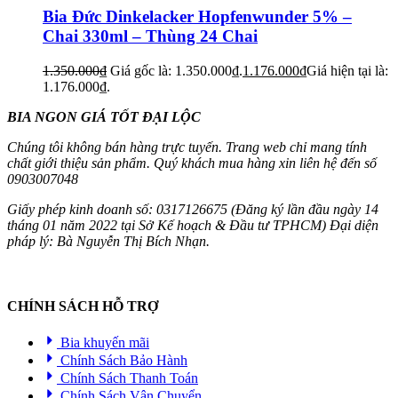
Bia Đức Dinkelacker Hopfenwunder 5% –
Chai 330ml – Thùng 24 Chai
1.350.000
₫
Giá gốc là: 1.350.000₫.
1.176.000
₫
Giá hiện tại là:
1.176.000₫.
BIA NGON GIÁ TỐT ĐẠI LỘC
Chúng tôi không bán hàng trực tuyến. Trang web chỉ mang tính
chất giới thiệu sản phẩm. Quý khách mua hàng xin liên hệ đến số
0903007048
Giấy phép kinh doanh số: 0317126675 (Đăng ký lần đầu ngày 14
tháng 01 năm 2022 tại Sở Kế hoạch & Đầu tư TPHCM) Đại diện
pháp lý: Bà Nguyễn Thị Bích Nhạn.
CHÍNH SÁCH HỖ TRỢ
Bia khuyến mãi
Chính Sách Bảo Hành
Chính Sách Thanh Toán
Chính Sách Vận Chuyển