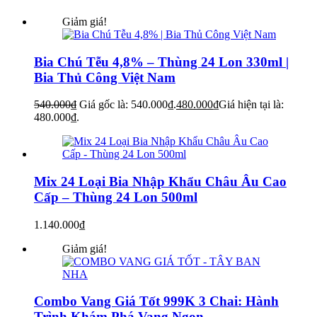
Giảm giá!
Bia Chú Tễu 4,8% – Thùng 24 Lon 330ml |
Bia Thủ Công Việt Nam
540.000
₫
Giá gốc là: 540.000₫.
480.000
₫
Giá hiện tại là:
480.000₫.
Mix 24 Loại Bia Nhập Khẩu Châu Âu Cao
Cấp – Thùng 24 Lon 500ml
1.140.000
₫
Giảm giá!
Combo Vang Giá Tốt 999K 3 Chai: Hành
Trình Khám Phá Vang Ngon