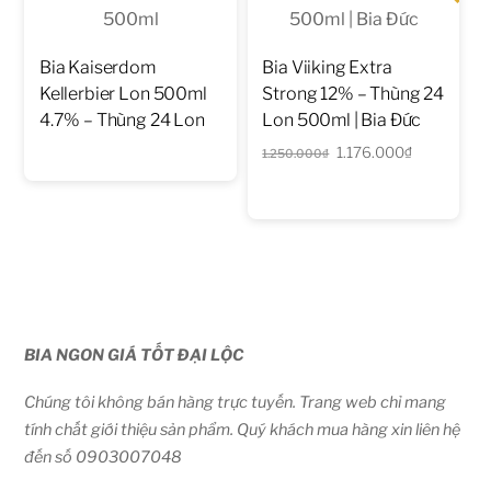
Bia Kaiserdom
Bia Viiking Extra
Kellerbier Lon 500ml
Strong 12% – Thùng 24
4.7% – Thùng 24 Lon
Lon 500ml | Bia Đức
Giá
Giá
1.176.000
₫
1.250.000
₫
gốc
hiện
là:
tại
1.250.000₫.
là:
1.176.000₫
BIA NGON GIÁ TỐT ĐẠI LỘC
Chúng tôi không bán hàng trực tuyến. Trang web chỉ mang
tính chất giới thiệu sản phẩm. Quý khách mua hàng xin liên hệ
đến số 0903007048