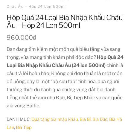
Châu Âu – Hộp 24 Lon 500ml
Hộp Quà 24 Loại Bia Nhập Khẩu Châu
Âu – Hộp 24 Lon 500ml
960.000
₫
Bạn đang tìm kiếm một món quà biếu tặng vừa sang
trọng, vừa mang tính khám phá độc đáo?
Hộp Quà 24
Loại Bia Nhập Khẩu Châu Âu (24 lon 500ml)
chính là
câu trả lời hoàn hảo. Không chỉ đơn thuần là một món
đồ uống, đây là một “bộ sưu tập” tinh hoa, đưa người
thưởng thức du hành qua những vùng đất bia danh
tiếng nhất thế giới như Đức, Bỉ, Tiệp Khắc và các quốc
gia vùng Baltic.
DANH MỤC:
Quà tặng bia nhập khẩu
,
Bia Bỉ
,
Bia Đức
,
Bia Hà
Lan
,
Bia Tiệp