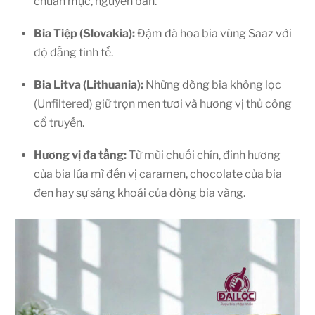
chuẩn mực, nguyên bản.
Bia Tiệp (Slovakia):
Đậm đà hoa bia vùng Saaz với
độ đắng tinh tế.
Bia Litva (Lithuania):
Những dòng bia không lọc
(Unfiltered) giữ trọn men tươi và hương vị thủ công
cổ truyền.
Hương vị đa tầng:
Từ mùi chuối chín, đinh hương
của bia lúa mì đến vị caramen, chocolate của bia
đen hay sự sảng khoái của dòng bia vàng.