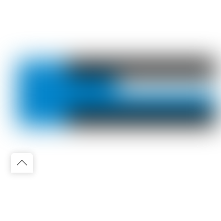
Back
to
top