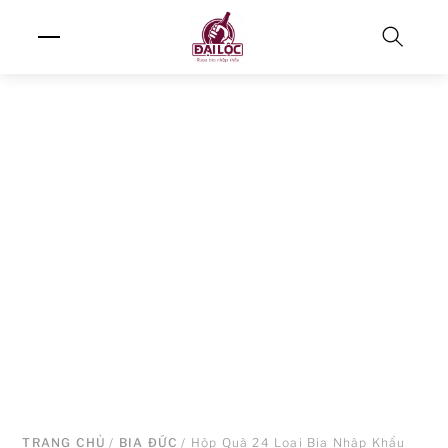
Skip
Menu
to
content
Search
TRANG CHỦ
/
BIA ĐỨC
/ Hộp Quà 24 Loại Bia Nhập Khẩu