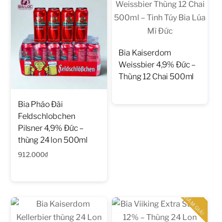
Bia Kaiserdom
Weissbier 4,9% Đức –
Thùng 12 Chai 500ml
Bia Pháo Đài
Feldschlobchen
Pilsner 4,9% Đức –
thùng 24 lon 500ml
912.000
₫
GIẢM GIÁ!