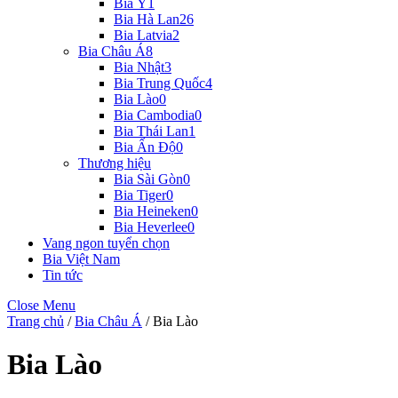
Bia Ý
1
Bia Hà Lan
26
Bia Latvia
2
Bia Châu Á
8
Bia Nhật
3
Bia Trung Quốc
4
Bia Lào
0
Bia Cambodia
0
Bia Thái Lan
1
Bia Ấn Độ
0
Thương hiệu
Bia Sài Gòn
0
Bia Tiger
0
Bia Heineken
0
Bia Heverlee
0
Vang ngon tuyển chọn
Bia Việt Nam
Tin tức
Close Menu
Trang chủ
/
Bia Châu Á
/ Bia Lào
Bia Lào