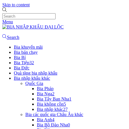
Skip to content
Menu
Search
Bia khuyến mãi
Bia bán chạy
Bia Bỉ
Bia Tiệp
32
Bia Đức
Quà tặng bia nhập khẩu
Bia nhập khẩu khác
Quốc Gia
Bia Pháp
Bia Nga
2
Bia Tây Ban Nha
1
Bia không cồn
5
Bia nhập khác
27
Bia các quốc gia Châu Âu khác
Bia Anh
4
Bia Bồ Đào Nha
0