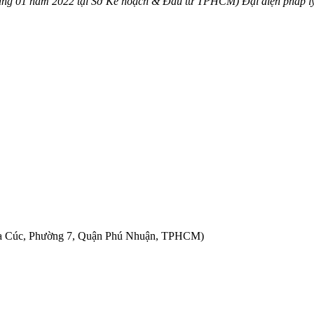
háng 01 năm 2022 tại Sở Kế hoạch & Đầu tư TPHCM) Đại diện pháp l
oa Cúc, Phường 7, Quận Phú Nhuận, TPHCM)