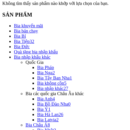
Không tìm thấy sản phẩm nào khớp với lựa chọn của bạn.
SẢN PHẨM
Bia khuyến mãi
Bia bán chạy
Bia Bỉ
Bia Tiệp
32
Bia Đức
Quà tặng bia nhập khẩu
Bia nhập khẩu khác
Quốc Gia
Bia Pháp
Bia Nga
2
Bia Tây Ban Nha
1
Bia không cồn
5
Bia nhập khác
27
Bia các quốc gia Châu Âu khác
Bia Anh
4
Bia Bồ Đào Nha
0
Bia Ý
1
Bia Hà Lan
26
Bia Latvia
2
Bia Châu Á
8