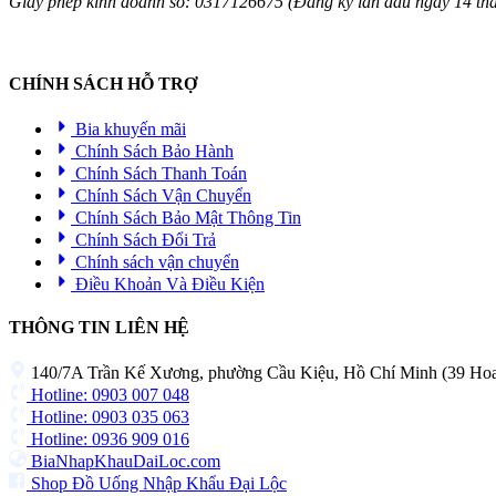
Giấy phép kinh doanh số: 0317126675 (Đăng ký lần đầu ngày 14 t
CHÍNH SÁCH HỖ TRỢ
Bia khuyến mãi
Chính Sách Bảo Hành
Chính Sách Thanh Toán
Chính Sách Vận Chuyển
Chính Sách Bảo Mật Thông Tin
Chính Sách Đổi Trả
Chính sách vận chuyển
Điều Khoản Và Điều Kiện
THÔNG TIN LIÊN HỆ
140/7A Trần Kế Xương, phường Cầu Kiệu, Hồ Chí Minh (39 H
Hotline: 0903 007 048
Hotline: 0903 035 063
Hotline: 0936 909 016
BiaNhapKhauDaiLoc.com
Shop Đồ Uống Nhập Khẩu Đại Lộc