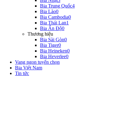
Bia Nhật
3
Bia Trung Quốc
4
Bia Lào
0
Bia Cambodia
0
Bia Thái Lan
1
Bia Ấn Độ
0
Thương hiệu
Bia Sài Gòn
0
Bia Tiger
0
Bia Heineken
0
Bia Heverlee
0
Vang ngon tuyển chọn
Bia Việt Nam
Tin tức