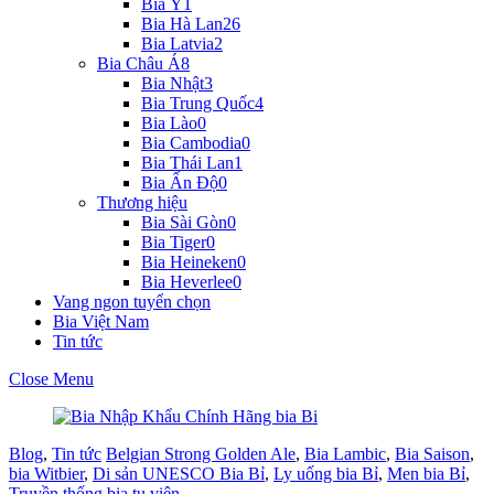
Bia Ý
1
Bia Hà Lan
26
Bia Latvia
2
Bia Châu Á
8
Bia Nhật
3
Bia Trung Quốc
4
Bia Lào
0
Bia Cambodia
0
Bia Thái Lan
1
Bia Ấn Độ
0
Thương hiệu
Bia Sài Gòn
0
Bia Tiger
0
Bia Heineken
0
Bia Heverlee
0
Vang ngon tuyển chọn
Bia Việt Nam
Tin tức
Close Menu
Blog
,
Tin tức
Belgian Strong Golden Ale
,
Bia Lambic
,
Bia Saison
,
bia Witbier
,
Di sản UNESCO Bia Bỉ
,
Ly uống bia Bỉ
,
Men bia Bỉ
,
Truyền thống bia tu viện.