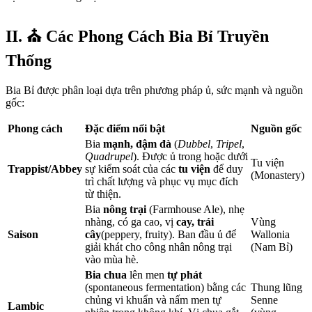
II. ⛪️ Các Phong Cách Bia Bỉ Truyền
Thống
Bia Bỉ được phân loại dựa trên phương pháp ủ, sức mạnh và nguồn
gốc:
Phong cách
Đặc điểm nổi bật
Nguồn gốc
Bia
mạnh, đậm đà
(
Dubbel
,
Tripel
,
Quadrupel
). Được ủ trong hoặc dưới
Tu viện
Trappist/Abbey
sự kiểm soát của các
tu viện
để duy
(Monastery)
trì chất lượng và phục vụ mục đích
từ thiện.
Bia
nông trại
(Farmhouse Ale), nhẹ
nhàng, có ga cao, vị
cay, trái
Vùng
Saison
cây
(peppery, fruity). Ban đầu ủ để
Wallonia
giải khát cho công nhân nông trại
(Nam Bỉ)
vào mùa hè.
Bia chua
lên men
tự phát
(spontaneous fermentation) bằng các
Thung lũng
chủng vi khuẩn và nấm men tự
Senne
Lambic