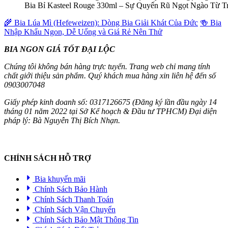
Bia Bỉ Kasteel Rouge 330ml – Sự Quyến Rũ Ngọt Ngào Từ T
🌾 Bia Lúa Mì (Hefeweizen): Dòng Bia Giải Khát Của Đức
🍻 Bia
Nhập Khẩu Ngon, Dễ Uống và Giá Rẻ Nên Thử
BIA NGON GIÁ TỐT ĐẠI LỘC
Chúng tôi không bán hàng trực tuyến. Trang web chỉ mang tính
chất giới thiệu sản phẩm. Quý khách mua hàng xin liên hệ đến số
0903007048
Giấy phép kinh doanh số: 0317126675 (Đăng ký lần đầu ngày 14
tháng 01 năm 2022 tại Sở Kế hoạch & Đầu tư TPHCM) Đại diện
pháp lý: Bà Nguyễn Thị Bích Nhạn.
CHÍNH SÁCH HỖ TRỢ
Bia khuyến mãi
Chính Sách Bảo Hành
Chính Sách Thanh Toán
Chính Sách Vận Chuyển
Chính Sách Bảo Mật Thông Tin