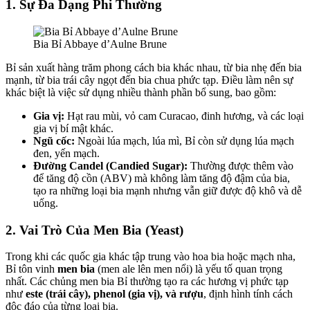
1. Sự Đa Dạng Phi Thường
Bia Bỉ Abbaye d’Aulne Brune
Bỉ sản xuất hàng trăm phong cách bia khác nhau, từ bia nhẹ đến bia
mạnh, từ bia trái cây ngọt đến bia chua phức tạp. Điều làm nên sự
khác biệt là việc sử dụng nhiều thành phần bổ sung, bao gồm:
Gia vị:
Hạt rau mùi, vỏ cam Curacao, đinh hương, và các loại
gia vị bí mật khác.
Ngũ cốc:
Ngoài lúa mạch, lúa mì, Bỉ còn sử dụng lúa mạch
đen, yến mạch.
Đường Candel (Candied Sugar):
Thường được thêm vào
để tăng độ cồn (ABV) mà không làm tăng độ đậm của bia,
tạo ra những loại bia mạnh nhưng vẫn giữ được độ khô và dễ
uống.
2. Vai Trò Của Men Bia (Yeast)
Trong khi các quốc gia khác tập trung vào hoa bia hoặc mạch nha,
Bỉ tôn vinh
men bia
(men ale lên men nổi) là yếu tố quan trọng
nhất. Các chủng men bia Bỉ thường tạo ra các hương vị phức tạp
như
este (trái cây), phenol (gia vị), và rượu
, định hình tính cách
độc đáo của từng loại bia.