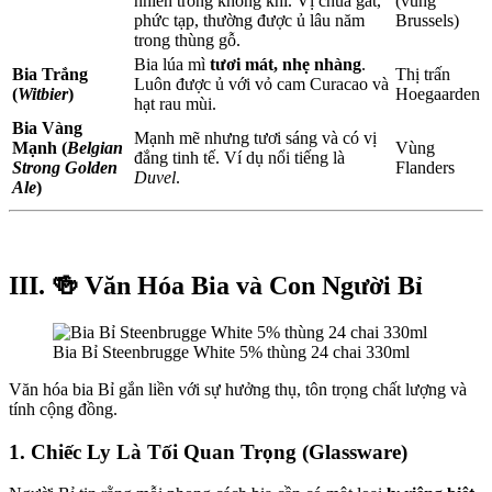
nhiên trong không khí. Vị chua gắt,
(vùng
phức tạp, thường được ủ lâu năm
Brussels)
trong thùng gỗ.
Bia lúa mì
tươi mát, nhẹ nhàng
.
Bia Trắng
Thị trấn
Luôn được ủ với vỏ cam Curacao và
(
Witbier
)
Hoegaarden
hạt rau mùi.
Bia Vàng
Mạnh mẽ nhưng tươi sáng và có vị
Mạnh (
Belgian
Vùng
đắng tinh tế. Ví dụ nổi tiếng là
Strong Golden
Flanders
Duvel
.
Ale
)
III. 🍻 Văn Hóa Bia và Con Người Bỉ
Bia Bỉ Steenbrugge White 5% thùng 24 chai 330ml
Văn hóa bia Bỉ gắn liền với sự hưởng thụ, tôn trọng chất lượng và
tính cộng đồng.
1. Chiếc Ly Là Tối Quan Trọng (Glassware)