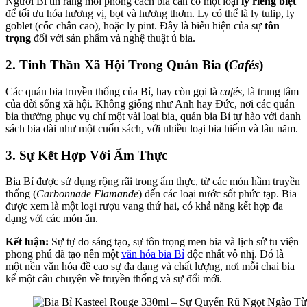
Người Bỉ tin rằng mỗi phong cách bia cần có một loại
ly riêng biệt
để tối ưu hóa hương vị, bọt và hương thơm. Ly có thể là ly tulip, ly
goblet (cốc chân cao), hoặc ly pint. Đây là biểu hiện của sự
tôn
trọng
đối với sản phẩm và nghệ thuật ủ bia.
2. Tinh Thần Xã Hội Trong Quán Bia (
Cafés
)
Các quán bia truyền thống của Bỉ, hay còn gọi là
cafés
, là trung tâm
của đời sống xã hội. Không giống như Anh hay Đức, nơi các quán
bia thường phục vụ chỉ một vài loại bia, quán bia Bỉ tự hào với danh
sách bia dài như một cuốn sách, với nhiều loại bia hiếm và lâu năm.
3. Sự Kết Hợp Với Ẩm Thực
Bia Bỉ được sử dụng rộng rãi trong ẩm thực, từ các món hầm truyền
thống (
Carbonnade Flamande
) đến các loại nước sốt phức tạp. Bia
được xem là một loại rượu vang thứ hai, có khả năng kết hợp đa
dạng với các món ăn.
Kết luận:
Sự tự do sáng tạo, sự tôn trọng men bia và lịch sử tu viện
phong phú đã tạo nên một
văn hóa bia Bỉ
độc nhất vô nhị. Đó là
một nền văn hóa đề cao sự đa dạng và chất lượng, nơi mỗi chai bia
kể một câu chuyện về truyền thống và sự đổi mới.