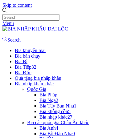
Skip to content
Menu
Search
Bia khuyến mãi
Bia bán chạy
Bia Bỉ
Bia Tiệp
32
Bia Đức
Quà tặng bia nhập khẩu
Bia nhập khẩu khác
Quốc Gia
Bia Pháp
Bia Nga
2
Bia Tây Ban Nha
1
Bia không cồn
5
Bia nhập khác
27
Bia các quốc gia Châu Âu khác
Bia Anh
4
Bia Bồ Đào Nha
0