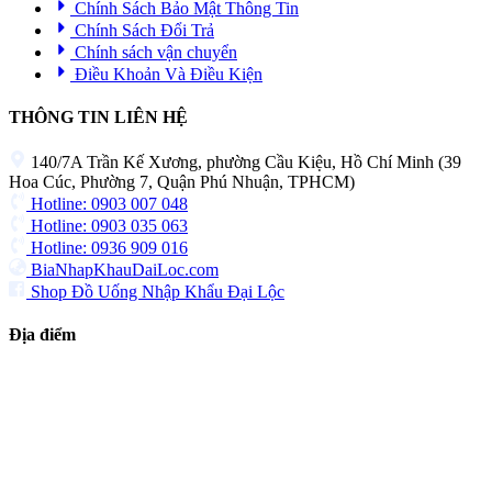
Chính Sách Bảo Mật Thông Tin
Chính Sách Đổi Trả
Chính sách vận chuyển
Điều Khoản Và Điều Kiện
THÔNG TIN LIÊN HỆ
140/7A Trần Kế Xương, phường Cầu Kiệu, Hồ Chí Minh (39
Hoa Cúc, Phường 7, Quận Phú Nhuận, TPHCM)
Hotline: 0903 007 048
Hotline: 0903 035 063
Hotline: 0936 909 016
BiaNhapKhauDaiLoc.com
Shop Đồ Uống Nhập Khẩu Đại Lộc
Địa điểm