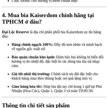
Chai 500ml: cho hương vị thêm chuẩn mực
4. Mua bia Kaiserdom chính hãng tại
TPHCM ở đâu?
Đại Lộc Reserve
là địa chỉ phân phối bia Kaiserdom uy tín hàng
đầu:
Hàng chính ngạch 100%:
Đầy đủ tem nhãn và minh bạch
về nguồn gốc xuất xứ.
Bảo quản chuẩn kho lạnh:
Đảm bảo bia không bị biến đổi
hương vị do nhiệt độ, đặc biệt là các dòng bia lúa mì nhạy
cảm.
Giá tốt nhất thị trường:
Chính sách ưu đãi đặc biệt cho
khách hàng mua theo thùng hoặc set quà tặng mix vị.
Giao hàng hỏa tốc:
Ship bia tận tay chỉ trong 1 giờ tại Phú
Nhuận (Hoa Cúc), Quận 1, Quận 3 và toàn TP.HCM.
Thông tin chi tiết sản phẩm