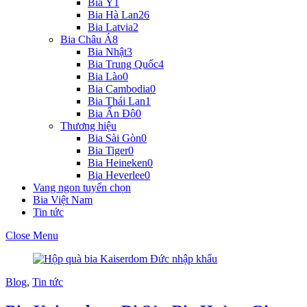
Bia Ý
1
Bia Hà Lan
26
Bia Latvia
2
Bia Châu Á
8
Bia Nhật
3
Bia Trung Quốc
4
Bia Lào
0
Bia Cambodia
0
Bia Thái Lan
1
Bia Ấn Độ
0
Thương hiệu
Bia Sài Gòn
0
Bia Tiger
0
Bia Heineken
0
Bia Heverlee
0
Vang ngon tuyển chọn
Bia Việt Nam
Tin tức
Close Menu
Blog
,
Tin tức