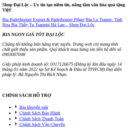
Shop Đại Lộc – Uy tín tạo niềm tin, nâng tầm văn hóa quà tặng
Việt!
Bia Paderborner Export & Paderborner Pilger
Bia La Trappe: Tinh
Hoa Bia Thầy Tu Trappist Hà Lan – Shop Đại Lộc
BIA NGON GIÁ TỐT ĐẠI LỘC
Chúng tôi không bán hàng trực tuyến. Trang web chỉ mang tính
chất giới thiệu sản phẩm. Quý khách mua hàng xin liên hệ đến số
0903007048
Giấy phép kinh doanh số: 0317126675 (Đăng ký lần đầu ngày 14
tháng 01 năm 2022 tại Sở Kế hoạch & Đầu tư TPHCM) Đại diện
pháp lý: Bà Nguyễn Thị Bích Nhạn.
CHÍNH SÁCH HỖ TRỢ
Bia khuyến mãi
Chính Sách Bảo Hành
Chính Sách Thanh Toán
Chính Sách Vận Chuyển