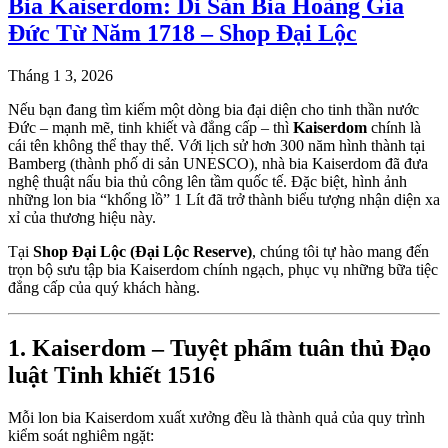
Bia Kaiserdom: Di Sản Bia Hoàng Gia
Đức Từ Năm 1718 – Shop Đại Lộc
Tháng 1 3, 2026
Nếu bạn đang tìm kiếm một dòng bia đại diện cho tinh thần nước
Đức – mạnh mẽ, tinh khiết và đẳng cấp – thì
Kaiserdom
chính là
cái tên không thể thay thế. Với lịch sử hơn 300 năm hình thành tại
Bamberg (thành phố di sản UNESCO), nhà bia Kaiserdom đã đưa
nghệ thuật nấu bia thủ công lên tầm quốc tế. Đặc biệt, hình ảnh
những lon bia “khổng lồ” 1 Lít đã trở thành biểu tượng nhận diện xa
xỉ của thương hiệu này.
Tại
Shop Đại Lộc (Đại Lộc Reserve)
, chúng tôi tự hào mang đến
trọn bộ sưu tập bia Kaiserdom chính ngạch, phục vụ những bữa tiệc
đẳng cấp của quý khách hàng.
1. Kaiserdom – Tuyệt phẩm tuân thủ Đạo
luật Tinh khiết 1516
Mỗi lon bia Kaiserdom xuất xưởng đều là thành quả của quy trình
kiểm soát nghiêm ngặt: