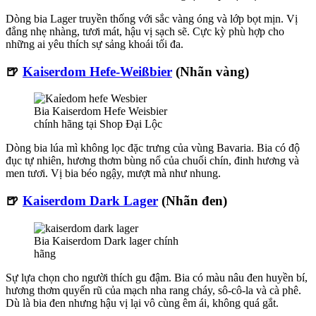
Dòng bia Lager truyền thống với sắc vàng óng và lớp bọt mịn. Vị
đắng nhẹ nhàng, tươi mát, hậu vị sạch sẽ. Cực kỳ phù hợp cho
những ai yêu thích sự sảng khoái tối đa.
🍺
Kaiserdom Hefe-Weißbier
(Nhãn vàng)
Bia Kaiserdom Hefe Weisbier
chính hãng tại Shop Đại Lộc
Dòng bia lúa mì không lọc đặc trưng của vùng Bavaria. Bia có độ
đục tự nhiên, hương thơm bùng nổ của chuối chín, đinh hương và
men tươi. Vị bia béo ngậy, mượt mà như nhung.
🍺
Kaiserdom Dark Lager
(Nhãn đen)
Bia Kaiserdom Dark lager chính
hãng
Sự lựa chọn cho người thích gu đậm. Bia có màu nâu đen huyền bí,
hương thơm quyến rũ của mạch nha rang cháy, sô-cô-la và cà phê.
Dù là bia đen nhưng hậu vị lại vô cùng êm ái, không quá gắt.