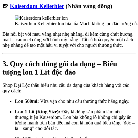
🍺
Kaiserdom Kellerbier
(Nhãn vàng đồng)
Kaiserdom Kellerbier lon bia lúa Mạch không lọc đặc trưng c
Bia nổi bật với màu vàng nhạt nhẹ nhàng, đi kèm cùng chút hương
malt – caramel cùng với bánh mỳ trắng. Tất cả hoà quyện một cách
nhẹ nhàng để tạo một hậu vị tuyệt vời cho người thưởng thức.
3. Quy cách đóng gói đa dạng – Biểu
tượng lon 1 Lít độc đáo
Shop Đại Lộc thấu hiểu nhu cầu đa dạng của khách hàng với các
quy cách:
Lon 500ml:
Vừa vặn cho nhu cầu thưởng thức hằng ngày.
Lon 1 Lít (King Size):
Đây là dòng sản phẩm làm nên
thương hiệu Kaiserdom. Lon bia khổng lồ không chỉ gây ấn
tượng mạnh trên bàn tiệc mà còn là món quà biếu tặng “độc –
lạ – sang” cho đối tác.