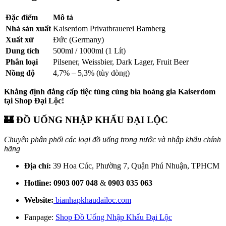
Đặc điểm
Mô tả
Nhà sản xuất
Kaiserdom Privatbrauerei Bamberg
Xuất xứ
Đức (Germany)
Dung tích
500ml / 1000ml (1 Lít)
Phân loại
Pilsener, Weissbier, Dark Lager, Fruit Beer
Nồng độ
4,7% – 5,3% (tùy dòng)
Khẳng định đẳng cấp tiệc tùng cùng bia hoàng gia Kaiserdom
tại Shop Đại Lộc!
🏰 ĐỒ UỐNG NHẬP KHẨU ĐẠI LỘC
Chuyên phân phối các loại đồ uống trong nước và nhập khẩu chính
hãng
Địa chỉ:
39 Hoa Cúc, Phường 7, Quận Phú Nhuận, TPHCM
Hotline:
0903 007 048
&
0903 035 063
Website:
bianhapkhaudailoc.com
Fanpage:
Shop Đồ Uống Nhập Khẩu Đại Lộc