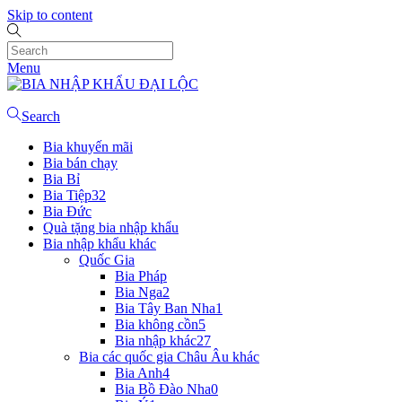
Skip to content
Menu
Search
Bia khuyến mãi
Bia bán chạy
Bia Bỉ
Bia Tiệp
32
Bia Đức
Quà tặng bia nhập khẩu
Bia nhập khẩu khác
Quốc Gia
Bia Pháp
Bia Nga
2
Bia Tây Ban Nha
1
Bia không cồn
5
Bia nhập khác
27
Bia các quốc gia Châu Âu khác
Bia Anh
4
Bia Bồ Đào Nha
0