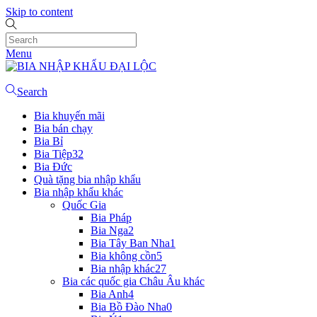
Skip to content
Menu
Search
Bia khuyến mãi
Bia bán chạy
Bia Bỉ
Bia Tiệp
32
Bia Đức
Quà tặng bia nhập khẩu
Bia nhập khẩu khác
Quốc Gia
Bia Pháp
Bia Nga
2
Bia Tây Ban Nha
1
Bia không cồn
5
Bia nhập khác
27
Bia các quốc gia Châu Âu khác
Bia Anh
4
Bia Bồ Đào Nha
0