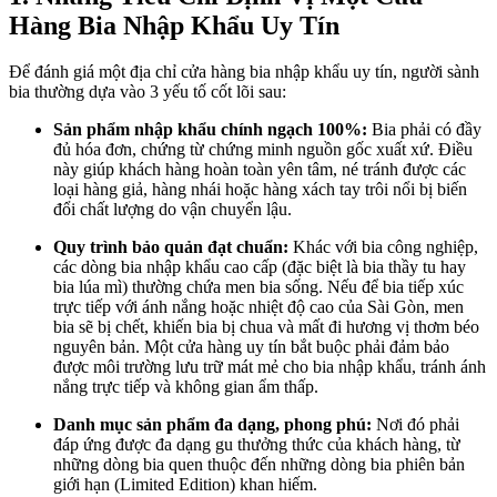
Hàng Bia Nhập Khẩu Uy Tín
Để đánh giá một địa chỉ cửa hàng bia nhập khẩu uy tín, người sành
bia thường dựa vào 3 yếu tố cốt lõi sau:
Sản phẩm nhập khẩu chính ngạch 100%:
Bia phải có đầy
đủ hóa đơn, chứng từ chứng minh nguồn gốc xuất xứ. Điều
này giúp khách hàng hoàn toàn yên tâm, né tránh được các
loại hàng giả, hàng nhái hoặc hàng xách tay trôi nổi bị biến
đổi chất lượng do vận chuyển lậu.
Quy trình bảo quản đạt chuẩn:
Khác với bia công nghiệp,
các dòng bia nhập khẩu cao cấp (đặc biệt là bia thầy tu hay
bia lúa mì) thường chứa men bia sống. Nếu để bia tiếp xúc
trực tiếp với ánh nắng hoặc nhiệt độ cao của Sài Gòn, men
bia sẽ bị chết, khiến bia bị chua và mất đi hương vị thơm béo
nguyên bản. Một cửa hàng uy tín bắt buộc phải đảm bảo
được môi trường lưu trữ mát mẻ cho bia nhập khẩu, tránh ánh
nắng trực tiếp và không gian ẩm thấp.
Danh mục sản phẩm đa dạng, phong phú:
Nơi đó phải
đáp ứng được đa dạng gu thưởng thức của khách hàng, từ
những dòng bia quen thuộc đến những dòng bia phiên bản
giới hạn (Limited Edition) khan hiếm.