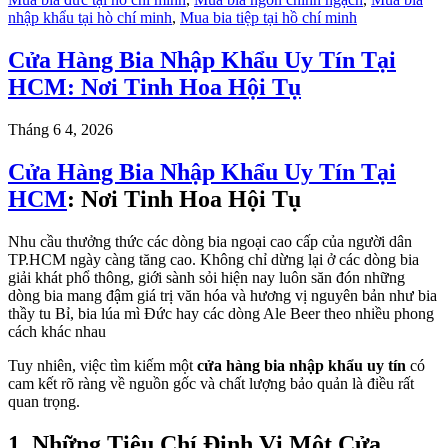
nhập khẩu tại hò chí minh
,
Mua bia tiệp tại hồ chí minh
Cửa Hàng Bia Nhập Khẩu Uy Tín Tại
HCM: Nơi Tinh Hoa Hội Tụ
Tháng 6 4, 2026
Cửa Hàng Bia Nhập Khẩu Uy Tín Tại
HCM
: Nơi Tinh Hoa Hội Tụ
Nhu cầu thưởng thức các dòng bia ngoại cao cấp của người dân
TP.HCM ngày càng tăng cao. Không chỉ dừng lại ở các dòng bia
giải khát phổ thông, giới sành sỏi hiện nay luôn săn đón những
dòng bia mang đậm giá trị văn hóa và hương vị nguyên bản như bia
thầy tu Bỉ, bia lúa mì Đức hay các dòng Ale Beer theo nhiều phong
cách khác nhau
Tuy nhiên, việc tìm kiếm một
cửa hàng bia nhập khẩu uy tín
có
cam kết rõ ràng về nguồn gốc và chất lượng bảo quản là điều rất
quan trọng.
1. Những Tiêu Chí Định Vị Một Cửa