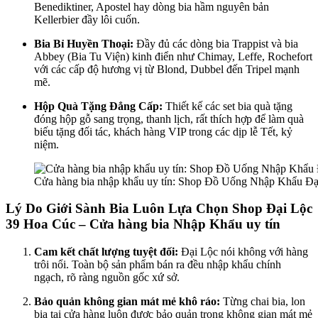
Benediktiner, Apostel hay dòng bia hầm nguyên bản
Kellerbier đầy lôi cuốn.
Bia Bỉ Huyền Thoại:
Đầy đủ các dòng bia Trappist và bia
Abbey (Bia Tu Viện) kinh điển như Chimay, Leffe, Rochefort
với các cấp độ hương vị từ Blond, Dubbel đến Tripel mạnh
mẽ.
Hộp Quà Tặng Đẳng Cấp:
Thiết kế các set bia quà tặng
đóng hộp gỗ sang trọng, thanh lịch, rất thích hợp để làm quà
biếu tặng đối tác, khách hàng VIP trong các dịp lễ Tết, kỷ
niệm.
Cửa hàng bia nhập khẩu uy tín: Shop Đồ Uống Nhập Khẩu Đ
Lý Do Giới Sành Bia Luôn Lựa Chọn Shop Đại Lộc
39 Hoa Cúc – Cửa hàng bia Nhập Khẩu uy tín
Cam kết chất lượng tuyệt đối:
Đại Lộc nói không với hàng
trôi nổi. Toàn bộ sản phẩm bán ra đều nhập khẩu chính
ngạch, rõ ràng nguồn gốc xứ sở.
Bảo quản không gian mát mẻ khô ráo:
Từng chai bia, lon
bia tại cửa hàng luôn được bảo quản trong không gian mát mẻ