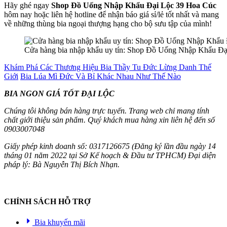
Hãy ghé ngay
Shop Đồ Uống Nhập Khẩu Đại Lộc 39 Hoa Cúc
hôm nay hoặc liên hệ hotline để nhận báo giá sỉ/lẻ tốt nhất và mang
về những thùng bia ngoại thượng hạng cho bộ sưu tập của mình!
Cửa hàng bia nhập khẩu uy tín: Shop Đồ Uống Nhập Khẩu Đ
Khám Phá Các Thương Hiệu Bia Thầy Tu Đức Lừng Danh Thế
Giới
Bia Lúa Mì Đức Và Bỉ Khác Nhau Như Thế Nào
BIA NGON GIÁ TỐT ĐẠI LỘC
Chúng tôi không bán hàng trực tuyến. Trang web chỉ mang tính
chất giới thiệu sản phẩm. Quý khách mua hàng xin liên hệ đến số
0903007048
Giấy phép kinh doanh số: 0317126675 (Đăng ký lần đầu ngày 14
tháng 01 năm 2022 tại Sở Kế hoạch & Đầu tư TPHCM) Đại diện
pháp lý: Bà Nguyễn Thị Bích Nhạn.
CHÍNH SÁCH HỖ TRỢ
Bia khuyến mãi