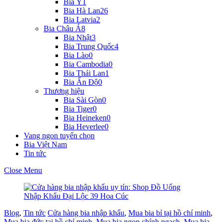
Bia Ý
1
Bia Hà Lan
26
Bia Latvia
2
Bia Châu Á
8
Bia Nhật
3
Bia Trung Quốc
4
Bia Lào
0
Bia Cambodia
0
Bia Thái Lan
1
Bia Ấn Độ
0
Thương hiệu
Bia Sài Gòn
0
Bia Tiger
0
Bia Heineken
0
Bia Heverlee
0
Vang ngon tuyển chọn
Bia Việt Nam
Tin tức
Close Menu
Blog
,
Tin tức
Cửa hàng bia nhập khẩu
,
Mua bia bỉ tại hồ chí minh
,
Mua bia đức tại hồ chí minh
,
Mua bia ngon chính ngạch
,
Mua bia