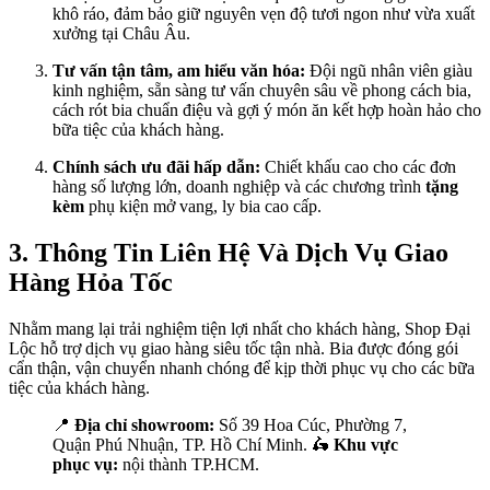
khô ráo, đảm bảo giữ nguyên vẹn độ tươi ngon như vừa xuất
xưởng tại Châu Âu.
Tư vấn tận tâm, am hiểu văn hóa:
Đội ngũ nhân viên giàu
kinh nghiệm, sẵn sàng tư vấn chuyên sâu về phong cách bia,
cách rót bia chuẩn điệu và gợi ý món ăn kết hợp hoàn hảo cho
bữa tiệc của khách hàng.
Chính sách ưu đãi hấp dẫn:
Chiết khấu cao cho các đơn
hàng số lượng lớn, doanh nghiệp và các chương trình
tặng
kèm
phụ kiện mở vang, ly bia cao cấp.
3. Thông Tin Liên Hệ Và Dịch Vụ Giao
Hàng Hỏa Tốc
Nhằm mang lại trải nghiệm tiện lợi nhất cho khách hàng, Shop Đại
Lộc hỗ trợ dịch vụ giao hàng siêu tốc tận nhà. Bia được đóng gói
cẩn thận, vận chuyển nhanh chóng để kịp thời phục vụ cho các bữa
tiệc của khách hàng.
📍
Địa chỉ showroom:
Số 39 Hoa Cúc, Phường 7,
Quận Phú Nhuận, TP. Hồ Chí Minh. 🛵
Khu vực
phục vụ:
nội thành TP.HCM.