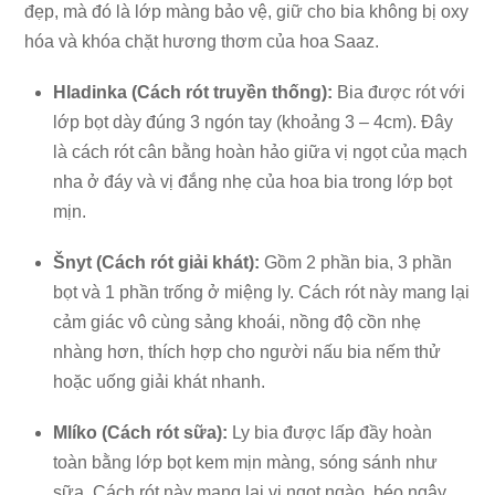
đẹp, mà đó là lớp màng bảo vệ, giữ cho bia không bị oxy
hóa và khóa chặt hương thơm của hoa Saaz.
Hladinka (Cách rót truyền thống):
Bia được rót với
lớp bọt dày đúng 3 ngón tay (khoảng 3 – 4cm). Đây
là cách rót cân bằng hoàn hảo giữa vị ngọt của mạch
nha ở đáy và vị đắng nhẹ của hoa bia trong lớp bọt
mịn.
Šnyt (Cách rót giải khát):
Gồm 2 phần bia, 3 phần
bọt và 1 phần trống ở miệng ly. Cách rót này mang lại
cảm giác vô cùng sảng khoái, nồng độ cồn nhẹ
nhàng hơn, thích hợp cho người nấu bia nếm thử
hoặc uống giải khát nhanh.
Mlíko (Cách rót sữa):
Ly bia được lấp đầy hoàn
toàn bằng lớp bọt kem mịn màng, sóng sánh như
sữa. Cách rót này mang lại vị ngọt ngào, béo ngậy