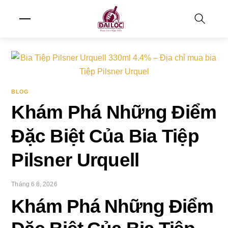
Skip
Menu
to
content
Search
BLOG
Khám Phá Những Điểm
Đặc Biệt Của Bia Tiệp
Pilsner Urquell
Tháng 6 8, 2026
Khám Phá Những Điểm