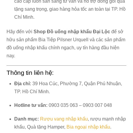
cao cấp luôn sẵn sàng tư vấn và hỗ trợ đóng gói quà
tặng sang trọng, giao hàng hỏa tốc an toàn tại TP. Hồ
Chí Minh.
Hãy đến với
Shop
Đồ uống nhập khẩu Đại Lộc
để sở
hữu sản phẩm Bia Tiệp Pilsner Urquell và các sản phẩm
đồ uống nhập khẩu chính ngạch, uy tín hàng đầu hiện
nay.
Thông tin liên hệ:
Địa chỉ:
39 Hoa Cúc, Phường 7, Quận Phú Nhuận,
TP. Hồ Chí Minh.
Hotline tư vấn:
0903 035 063 – 0903 007 048
Danh mục:
Rượu vang nhập khẩu
, rượu mạnh nhập
khẩu, Quà tặng Hamper,
Bia ngoại nhập khẩu
.