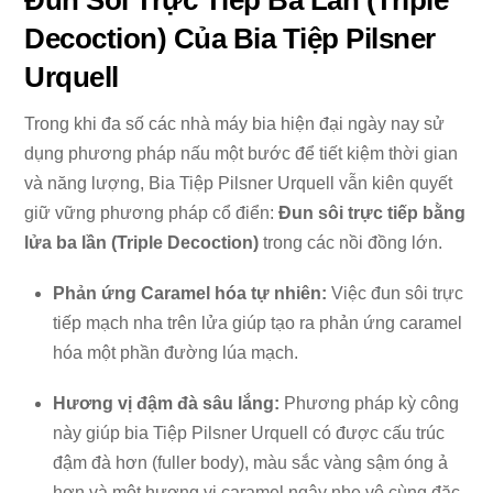
Đun Sôi Trực Tiếp Ba Lần (Triple
Decoction) Của Bia Tiệp Pilsner
Urquell
Trong khi đa số các nhà máy bia hiện đại ngày nay sử
dụng phương pháp nấu một bước để tiết kiệm thời gian
và năng lượng, Bia Tiệp Pilsner Urquell vẫn kiên quyết
giữ vững phương pháp cổ điển:
Đun sôi trực tiếp bằng
lửa ba lần (Triple Decoction)
trong các nồi đồng lớn.
Phản ứng Caramel hóa tự nhiên:
Việc đun sôi trực
tiếp mạch nha trên lửa giúp tạo ra phản ứng caramel
hóa một phần đường lúa mạch.
Hương vị đậm đà sâu lắng:
Phương pháp kỳ công
này giúp bia Tiệp Pilsner Urquell có được cấu trúc
đậm đà hơn (fuller body), màu sắc vàng sậm óng ả
hơn và một hương vị caramel ngậy nhẹ vô cùng đặc