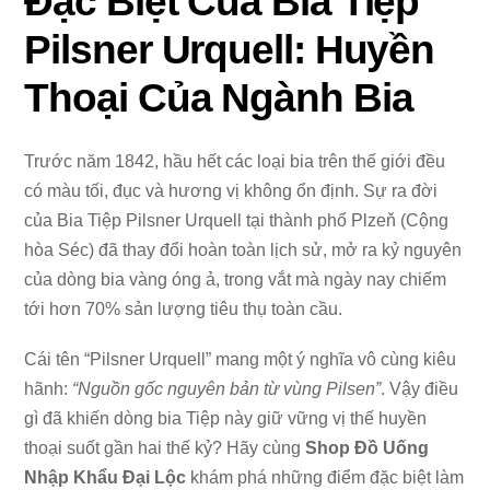
Đặc Biệt Của Bia Tiệp
Pilsner Urquell: Huyền
Thoại Của Ngành Bia
Trước năm 1842, hầu hết các loại bia trên thế giới đều
có màu tối, đục và hương vị không ổn định. Sự ra đời
của Bia Tiệp Pilsner Urquell tại thành phố Plzeň (Cộng
hòa Séc) đã thay đổi hoàn toàn lịch sử, mở ra kỷ nguyên
của dòng bia vàng óng ả, trong vắt mà ngày nay chiếm
tới hơn 70% sản lượng tiêu thụ toàn cầu.
Cái tên “Pilsner Urquell” mang một ý nghĩa vô cùng kiêu
hãnh:
“Nguồn gốc nguyên bản từ vùng Pilsen”
. Vậy điều
gì đã khiến dòng bia Tiệp này giữ vững vị thế huyền
thoại suốt gần hai thế kỷ? Hãy cùng
Shop Đồ Uống
Nhập Khẩu Đại Lộc
khám phá những điểm đặc biệt làm