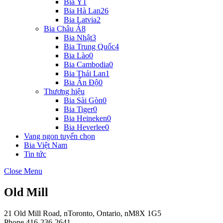
Bia Ý
1
Bia Hà Lan
26
Bia Latvia
2
Bia Châu Á
8
Bia Nhật
3
Bia Trung Quốc
4
Bia Lào
0
Bia Cambodia
0
Bia Thái Lan
1
Bia Ấn Độ
0
Thương hiệu
Bia Sài Gòn
0
Bia Tiger
0
Bia Heineken
0
Bia Heverlee
0
Vang ngon tuyển chọn
Bia Việt Nam
Tin tức
Close Menu
Old Mill
21 Old Mill Road, nToronto, Ontario, nM8X 1G5
Phone
416-236-2641