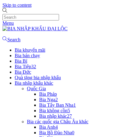
Skip to content
Menu
Search
Bia khuyến mãi
Bia bán chạy
Bia Bỉ
Bia Tiệp
32
Bia Đức
Quà tặng bia nhập khẩu
Bia nhập khẩu khác
Quốc Gia
Bia Pháp
Bia Nga
2
Bia Tây Ban Nha
1
Bia không cồn
5
Bia nhập khác
27
Bia các quốc gia Châu Âu khác
Bia Anh
4
Bia Bồ Đào Nha
0