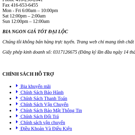
Fax
416-653-6455
Mon - Fri
6:00am
–
10:00pm
Sat
12:00pm
–
2:00am
Sun
12:00pm
–
12:00am
BIA NGON GIÁ TỐT ĐẠI LỘC
Chúng tôi không bán hàng trực tuyến. Trang web chỉ mang tính chất
Giấy phép kinh doanh số: 0317126675 (Đăng ký lần đầu ngày 14 t
CHÍNH SÁCH HỖ TRỢ
Bia khuyến mãi
Chính Sách Bảo Hành
Chính Sách Thanh Toán
Chính Sách Vận Chuyển
Chính Sách Bảo Mật Thông Tin
Chính Sách Đổi Trả
Chính sách vận chuyển
Điều Khoản Và Điều Kiện