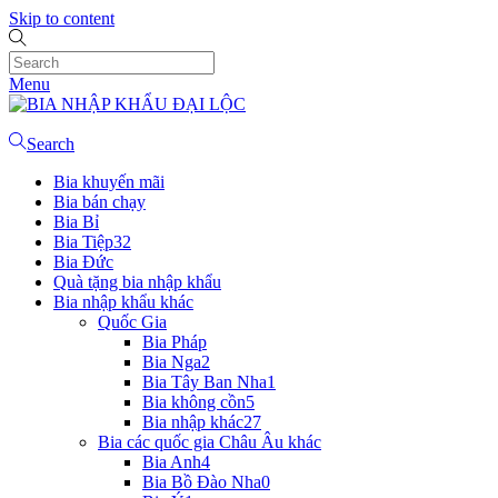
Skip to content
Menu
Search
Bia khuyến mãi
Bia bán chạy
Bia Bỉ
Bia Tiệp
32
Bia Đức
Quà tặng bia nhập khẩu
Bia nhập khẩu khác
Quốc Gia
Bia Pháp
Bia Nga
2
Bia Tây Ban Nha
1
Bia không cồn
5
Bia nhập khác
27
Bia các quốc gia Châu Âu khác
Bia Anh
4
Bia Bồ Đào Nha
0