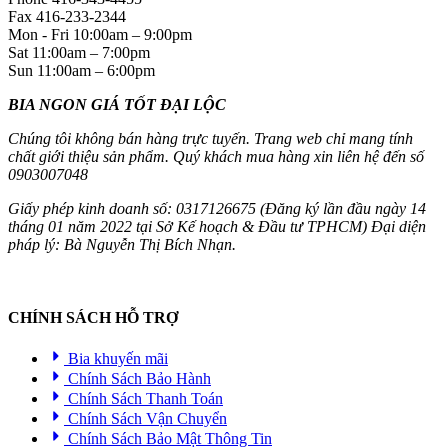
Fax
416-233-2344
Mon - Fri
10:00am
–
9:00pm
Sat
11:00am
–
7:00pm
Sun
11:00am
–
6:00pm
BIA NGON GIÁ TỐT ĐẠI LỘC
Chúng tôi không bán hàng trực tuyến. Trang web chỉ mang tính
chất giới thiệu sản phẩm. Quý khách mua hàng xin liên hệ đến số
0903007048
Giấy phép kinh doanh số: 0317126675 (Đăng ký lần đầu ngày 14
tháng 01 năm 2022 tại Sở Kế hoạch & Đầu tư TPHCM) Đại diện
pháp lý: Bà Nguyễn Thị Bích Nhạn.
CHÍNH SÁCH HỖ TRỢ
Bia khuyến mãi
Chính Sách Bảo Hành
Chính Sách Thanh Toán
Chính Sách Vận Chuyển
Chính Sách Bảo Mật Thông Tin