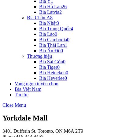
Bia Ý
1
Bia Hà Lan
26
Bia Latvia
2
Bia Châu Á
8
Bia Nhật
3
Bia Trung Quốc
4
Bia Lào
0
Bia Cambodia
0
Bia Thái Lan
1
Bia Ấn Độ
0
Thương hiệu
Bia Sài Gòn
0
Bia Tiger
0
Bia Heineken
0
Bia Heverlee
0
Vang ngon tuyển chọn
Bia Việt Nam
Tin tức
Close Menu
Yorkdale Mall
3401 Dufferin St, Toronto, ON M6A 2T9
Phone
416-343-4455