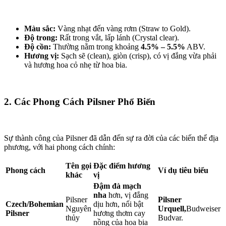
Màu sắc:
Vàng nhạt đến vàng rơm (Straw to Gold).
Độ trong:
Rất trong vắt, lấp lánh (Crystal clear).
Độ cồn:
Thường nằm trong khoảng
4.5% – 5.5%
ABV.
Hương vị:
Sạch sẽ (clean), giòn (crisp), có vị đắng vừa phải
và hương hoa cỏ nhẹ từ hoa bia.
2. Các Phong Cách Pilsner Phổ Biến
Sự thành công của Pilsner đã dẫn đến sự ra đời của các biến thể địa
phương, với hai phong cách chính:
Tên gọi
Đặc điểm hương
Phong cách
Ví dụ tiêu biểu
khác
vị
Đậm đà mạch
nha
hơn, vị đắng
Pilsner
Pilsner
Czech/Bohemian
dịu hơn, nổi bật
Nguyên
Urquell,
Budweiser
Pilsner
hương thơm cay
thủy
Budvar.
nồng của hoa bia