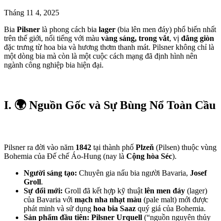
Tháng 11 4, 2025
Bia
Pilsner
là phong cách bia
lager
(bia lên men đáy) phổ biến nhất
trên thế giới, nổi tiếng với màu
vàng sáng, trong vắt
, vị
đắng giòn
đặc trưng từ hoa bia và hương thơm thanh mát. Pilsner không chỉ là
một dòng bia mà còn là một cuộc cách mạng đã định hình nên
ngành công nghiệp bia hiện đại.
I. 🌍 Nguồn Gốc và Sự Bùng Nổ Toàn Cầu
Pilsner ra đời vào năm
1842
tại thành phố
Plzeň
(Pilsen) thuộc vùng
Bohemia của Đế chế Áo-Hung (nay là
Cộng hòa Séc
).
Người sáng tạo:
Chuyên gia nấu bia người Bavaria,
Josef
Groll
.
Sự đổi mới:
Groll đã kết hợp kỹ thuật
lên men đáy
(lager)
của Bavaria với
mạch nha nhạt màu
(pale malt) mới được
phát minh và sử dụng
hoa bia Saaz
quý giá của Bohemia.
Sản phẩm đầu tiên:
Pilsner Urquell
(“nguồn nguyên thủy