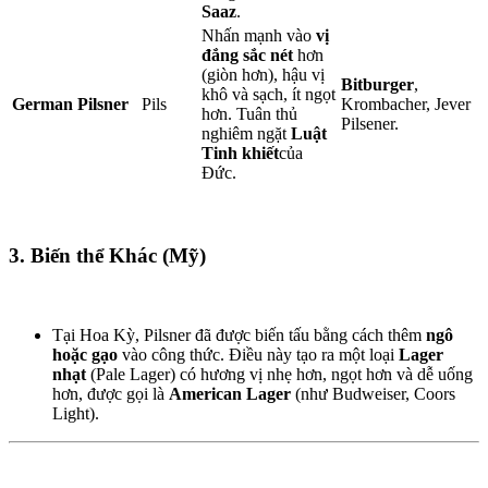
Saaz
.
Nhấn mạnh vào
vị
đắng sắc nét
hơn
(giòn hơn), hậu vị
Bitburger
,
khô và sạch, ít ngọt
German Pilsner
Pils
Krombacher, Jever
hơn. Tuân thủ
Pilsener.
nghiêm ngặt
Luật
Tinh khiết
của
Đức.
3. Biến thể Khác (Mỹ)
Tại Hoa Kỳ, Pilsner đã được biến tấu bằng cách thêm
ngô
hoặc gạo
vào công thức. Điều này tạo ra một loại
Lager
nhạt
(Pale Lager) có hương vị nhẹ hơn, ngọt hơn và dễ uống
hơn, được gọi là
American Lager
(như Budweiser, Coors
Light).