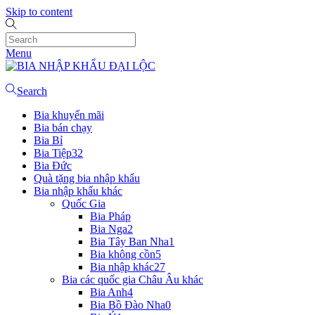
Skip to content
Menu
Search
Bia khuyến mãi
Bia bán chạy
Bia Bỉ
Bia Tiệp
32
Bia Đức
Quà tặng bia nhập khẩu
Bia nhập khẩu khác
Quốc Gia
Bia Pháp
Bia Nga
2
Bia Tây Ban Nha
1
Bia không cồn
5
Bia nhập khác
27
Bia các quốc gia Châu Âu khác
Bia Anh
4
Bia Bồ Đào Nha
0