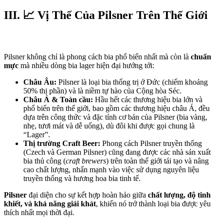
III. 📈 Vị Thế Của Pilsner Trên Thế Giới
Pilsner không chỉ là phong cách bia phổ biến nhất mà còn là
chuẩn
mực
mà nhiều dòng bia lager hiện đại hướng tới:
Châu Âu:
Pilsner là loại bia thống trị ở Đức (chiếm khoảng
50% thị phần) và là niềm tự hào của Cộng hòa Séc.
Châu Á & Toàn cầu:
Hầu hết các thương hiệu bia lớn và
phổ biến trên thế giới, bao gồm các thương hiệu châu Á, đều
dựa trên công thức và đặc tính cơ bản của Pilsner (bia vàng,
nhẹ, tươi mát và dễ uống), dù đôi khi được gọi chung là
“Lager”.
Thị trường Craft Beer:
Phong cách Pilsner truyền thống
(Czech và German Pilsner) cũng đang được các nhà sản xuất
bia thủ công (
craft brewers
) trên toàn thế giới tái tạo và nâng
cao chất lượng, nhấn mạnh vào việc sử dụng nguyên liệu
truyền thống và hương hoa bia tinh tế.
Pilsner
đại diện cho sự kết hợp hoàn hảo giữa
chất lượng, độ tinh
khiết, và khả năng giải khát
, khiến nó trở thành loại bia được yêu
thích nhất mọi thời đại.