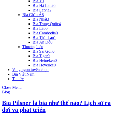
Bia Ý
1
Bia Hà Lan
26
Bia Latvia
2
Bia Châu Á
8
Bia Nhật
3
Bia Trung Quốc
4
Bia Lào
0
Bia Cambodia
0
Bia Thái Lan
1
Bia Ấn Độ
0
Thương hiệu
Bia Sài Gòn
0
Bia Tiger
0
Bia Heineken
0
Bia Heverlee
0
Vang ngon tuyển chọn
Bia Việt Nam
Tin tức
Close Menu
Blog
Bia Pilsner là bia như thế nào? Lịch sử ra
đời và phát triển