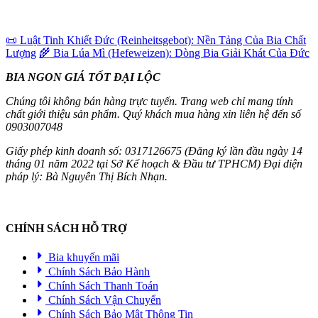
📜 Luật Tinh Khiết Đức (Reinheitsgebot): Nền Tảng Của Bia Chất
Lượng
🌾 Bia Lúa Mì (Hefeweizen): Dòng Bia Giải Khát Của Đức
BIA NGON GIÁ TỐT ĐẠI LỘC
Chúng tôi không bán hàng trực tuyến. Trang web chỉ mang tính
chất giới thiệu sản phẩm. Quý khách mua hàng xin liên hệ đến số
0903007048
Giấy phép kinh doanh số: 0317126675 (Đăng ký lần đầu ngày 14
tháng 01 năm 2022 tại Sở Kế hoạch & Đầu tư TPHCM) Đại diện
pháp lý: Bà Nguyễn Thị Bích Nhạn.
CHÍNH SÁCH HỖ TRỢ
Bia khuyến mãi
Chính Sách Bảo Hành
Chính Sách Thanh Toán
Chính Sách Vận Chuyển
Chính Sách Bảo Mật Thông Tin