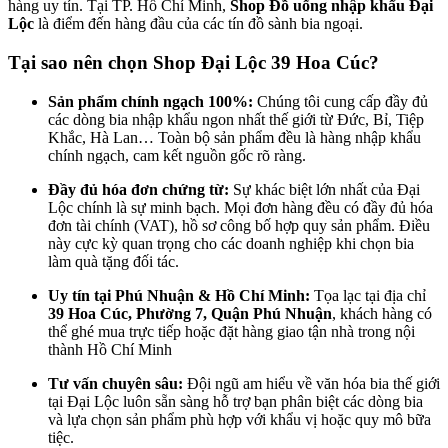
hàng uy tín. Tại TP. Hồ Chí Minh,
Shop
Đồ uống nhập khẩu Đại
Lộc
là điểm đến hàng đầu của các tín đồ sành bia ngoại.
Tại sao nên chọn Shop Đại Lộc 39 Hoa Cúc?
Sản phẩm chính ngạch 100%:
Chúng tôi cung cấp đầy đủ
các dòng bia nhập khẩu ngon nhất thế giới từ Đức, Bỉ, Tiệp
Khắc, Hà Lan… Toàn bộ sản phẩm đều là hàng nhập khẩu
chính ngạch, cam kết nguồn gốc rõ ràng.
Đầy đủ hóa đơn chứng từ:
Sự khác biệt lớn nhất của Đại
Lộc chính là sự minh bạch. Mọi đơn hàng đều có đầy đủ hóa
đơn tài chính (VAT), hồ sơ công bố hợp quy sản phẩm. Điều
này cực kỳ quan trọng cho các doanh nghiệp khi chọn bia
làm quà tặng đối tác.
Uy tín tại Phú Nhuận & Hồ Chí Minh:
Tọa lạc tại địa chỉ
39 Hoa Cúc, Phường 7, Quận Phú Nhuận
, khách hàng có
thể ghé mua trực tiếp hoặc đặt hàng giao tận nhà trong nội
thành Hồ Chí Minh
Tư vấn chuyên sâu:
Đội ngũ am hiểu về văn hóa bia thế giới
tại Đại Lộc luôn sẵn sàng hỗ trợ bạn phân biệt các dòng bia
và lựa chọn sản phẩm phù hợp với khẩu vị hoặc quy mô bữa
tiệc.