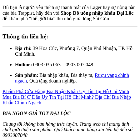
Dù bạn là người yêu thích sự thanh mát của Lager hay sự nồng nàn
của bia Trappist, hãy đến với
Shop
Đồ uống nhập khẩu Đại Lộc
để khám phá “thế giới bia” thu nhỏ giữa lòng Sài Gòn.
Thông tin liên hệ:
Địa chỉ:
39 Hoa Cúc, Phường 7, Quận Phú Nhuận, TP. Hồ
Chí Minh.
Hotline:
0903 035 063 – 0903 007 048
Sản phẩm:
Bia nhập khẩu, Bia thầy tu,
Rượu vang chính
ngạch
, Quà tặng doanh nghiệp.
Khám Phá Cửa Hàng Bia Nhập Khẩu Uy Tín Tại Hồ Chí Minh
Mua Bia Bỉ Ở Đâu Uy Tín Tại Hồ Chí Minh? Địa Chỉ Bia Nhập
Khẩu Chính Ngạch
BIA NGON GIÁ TỐT ĐẠI LỘC
Chúng tôi không bán hàng trực tuyến. Trang web chỉ mang tính
chất giới thiệu sản phẩm. Quý khách mua hàng xin liên hệ đến số
0903007048