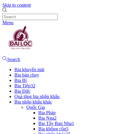
Skip to content
Menu
Search
Bia khuyến mãi
Bia bán chạy
Bia Bỉ
Bia Tiệp
32
Bia Đức
Quà tặng bia nhập khẩu
Bia nhập khẩu khác
Quốc Gia
Bia Pháp
Bia Nga
2
Bia Tây Ban Nha
1
Bia không cồn
5