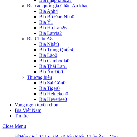
Bia nhập khác
27
Bia các quốc gia Châu Âu khác
Bia Anh
4
Bia Bồ Đào Nha
0
Bia Ý
1
Bia Hà Lan
26
Bia Latvia
2
Bia Châu Á
8
Bia Nhật
3
Bia Trung Quốc
4
Bia Lào
0
Bia Cambodia
0
Bia Thái Lan
1
Bia Ấn Độ
0
Thương hiệu
Bia Sài Gòn
0
Bia Tiger
0
Bia Heineken
0
Bia Heverlee
0
Vang ngon tuyển chọn
Bia Việt Nam
Tin tức
Close Menu