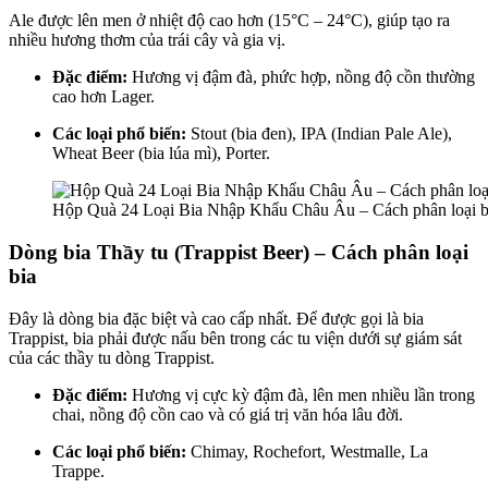
Ale được lên men ở nhiệt độ cao hơn (15°C – 24°C), giúp tạo ra
nhiều hương thơm của trái cây và gia vị.
Đặc điểm:
Hương vị đậm đà, phức hợp, nồng độ cồn thường
cao hơn Lager.
Các loại phổ biến:
Stout (bia đen), IPA (Indian Pale Ale),
Wheat Beer (bia lúa mì), Porter.
Hộp Quà 24 Loại Bia Nhập Khẩu Châu Âu – Cách phân loại b
Dòng bia Thầy tu (Trappist Beer) – Cách phân loại
bia
Đây là dòng bia đặc biệt và cao cấp nhất. Để được gọi là bia
Trappist, bia phải được nấu bên trong các tu viện dưới sự giám sát
của các thầy tu dòng Trappist.
Đặc điểm:
Hương vị cực kỳ đậm đà, lên men nhiều lần trong
chai, nồng độ cồn cao và có giá trị văn hóa lâu đời.
Các loại phổ biến:
Chimay, Rochefort, Westmalle, La
Trappe.