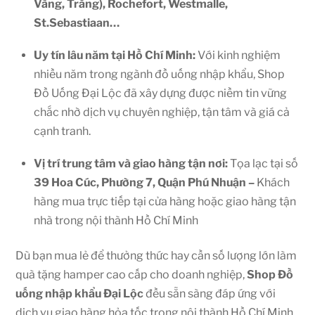
Vàng, Trắng), Rochefort, Westmalle,
St.Sebastiaan…
Uy tín lâu năm tại Hồ Chí Minh:
Với kinh nghiệm
nhiều năm trong ngành đồ uống nhập khẩu, Shop
Đồ Uống Đại Lộc đã xây dựng được niềm tin vững
chắc nhờ dịch vụ chuyên nghiệp, tận tâm và giá cả
cạnh tranh.
Vị trí trung tâm và giao hàng tận nơi:
Tọa lạc tại số
39 Hoa Cúc, Phường 7, Quận Phú Nhuận –
Khách
hàng mua trực tiếp tại cửa hàng hoặc giao hàng tận
nhà trong nội thành Hồ Chí Minh
Dù bạn mua lẻ để thưởng thức hay cần số lượng lớn làm
quà tặng hamper cao cấp cho doanh nghiệp,
Shop
Đồ
uống nhập khẩu Đại Lộc
đều sẵn sàng đáp ứng với
dịch vụ giao hàng hỏa tốc trong nội thành Hồ Chí Minh.