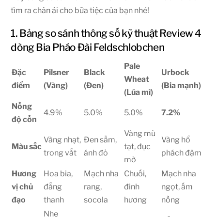
tìm ra chân ái cho bữa tiệc của bạn nhé!
1. Bảng so sánh thông số kỹ thuật Review 4
dòng Bia Pháo Đài Feldschlobchen
Pale
Đặc
Pilsner
Black
Urbock
Wheat
điểm
(Vàng)
(Đen)
(Bia mạnh)
(Lúa mì)
Nồng
4.9%
5.0%
5.0%
7.2%
độ cồn
Vàng mù
Vàng nhạt,
Đen sẫm,
Vàng hổ
Màu sắc
tạt, đục
trong vắt
ánh đỏ
phách đậm
mờ
Hương
Hoa bia,
Mạch nha
Chuối,
Mạch nha
vị chủ
đắng
rang,
đinh
ngọt, ấm
đạo
thanh
socola
hương
nồng
Nhẹ