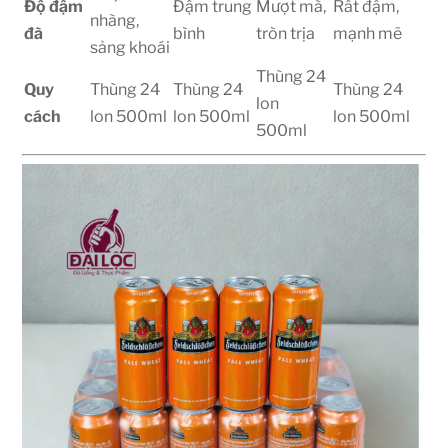
Độ đậm
Đậm trung
Mượt mà,
Rất đậm,
nhàng,
đà
bình
tròn trịa
mạnh mẽ
sảng khoái
Thùng 24
Quy
Thùng 24
Thùng 24
Thùng 24
lon
cách
lon 500ml
lon 500ml
lon 500ml
500ml