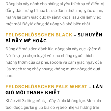
Dòng bia này dành cho những ai yêu thích sự cổ điển. Vị
đắng đặc trưng từ hoa bia sẽ đánh thức mọi giác quan,
mang lại cảm giác cực kỳ sảng khoái sau khi làm việc
mệt mỏi. Đây là dòng dễ uống và phổ biến nhất.
FELDSCHLÖSSCHEN BLACK
– SỰ HUYỀN
BÍ ĐẦY MÊ HOẶC
Đừng để màu đen đánh lừa, dòng bia này cực kỳ êm ái.
Nó là sự lựa chọn tuyệt vời cho những người thích
hương thơm của cà phê, socola và cảm giác ngậy của
lúa mạch rang cháy nhưng không muốn nồng độ quá
cao.
FELDSCHLÖSSCHEN PALE WHEAT
– LÀN
GIÓ MỚI THANH KHIẾT
Khác với 3 dòng còn lại, đây là bia không lọc. Men bia
tươi được giữ lại giúp bia có vị béo nhẹ và hương trái