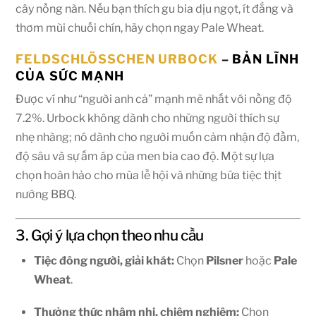
cây nồng nàn. Nếu bạn thích gu bia dịu ngọt, ít đắng và
thơm mùi chuối chín, hãy chọn ngay Pale Wheat.
FELDSCHLÖSSCHEN URBOCK
– BẢN LĨNH
CỦA SỨC MẠNH
Được ví như “người anh cả” mạnh mẽ nhất với nồng độ
7.2%. Urbock không dành cho những người thích sự
nhẹ nhàng; nó dành cho người muốn cảm nhận độ đầm,
độ sâu và sự ấm áp của men bia cao độ. Một sự lựa
chọn hoàn hảo cho mùa lễ hội và những bữa tiệc thịt
nướng BBQ.
3. Gợi ý lựa chọn theo nhu cầu
Tiệc đông người, giải khát:
Chọn
Pilsner
hoặc
Pale
Wheat
.
Thưởng thức nhâm nhi, chiêm nghiệm:
Chọn