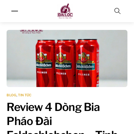
Skip
Menu
to
content
Search
BLOG
,
TIN TỨC
Review 4 Dòng Bia
Pháo Đài