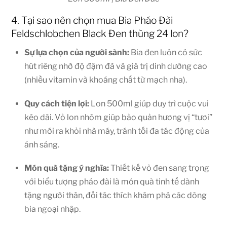
4. Tại sao nên chọn mua Bia Pháo Đài
Feldschlobchen Black Đen thùng 24 lon?
Sự lựa chọn của người sành:
Bia đen luôn có sức
hút riêng nhờ độ đậm đà và giá trị dinh dưỡng cao
(nhiều vitamin và khoáng chất từ mạch nha).
Quy cách tiện lợi:
Lon 500ml giúp duy trì cuộc vui
kéo dài. Vỏ lon nhôm giúp bảo quản hương vị “tươi”
như mới ra khỏi nhà máy, tránh tối đa tác động của
ánh sáng.
Món quà tặng ý nghĩa:
Thiết kế vỏ đen sang trọng
với biểu tượng pháo đài là món quà tinh tế dành
tặng người thân, đối tác thích khám phá các dòng
bia ngoại nhập.