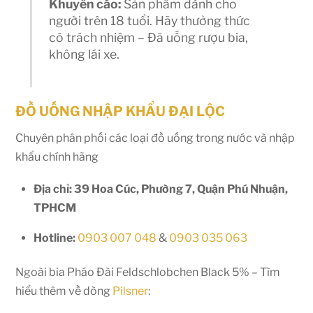
Khuyến cáo:
Sản phẩm dành cho
người trên 18 tuổi. Hãy thưởng thức
có trách nhiệm – Đã uống rượu bia,
không lái xe.
ĐỒ UỐNG NHẬP KHẨU ĐẠI LỘC
Chuyên phân phối các loại đồ uống trong nước và nhập
khẩu chính hãng
Địa chỉ: 39 Hoa Cúc, Phường 7, Quận Phú Nhuận,
TPHCM
Hotline:
0903 007 048
&
0903 035 063
Ngoài bia Pháo Đài Feldschlobchen Black 5% – Tìm
hiểu thêm về dòng
Pilsner
: