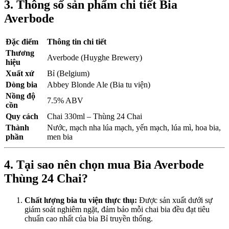
3. Thông số sản phẩm chi tiết Bia
Averbode
Đặc điểm
Thông tin chi tiết
Thương
Averbode (Huyghe Brewery)
hiệu
Xuất xứ
Bỉ (Belgium)
Dòng bia
Abbey Blonde Ale (Bia tu viện)
Nồng độ
7.5% ABV
cồn
Quy cách
Chai 330ml – Thùng 24 Chai
Thành
Nước, mạch nha lúa mạch, yến mạch, lúa mì, hoa bia,
phần
men bia
4. Tại sao nên chọn mua Bia Averbode
Thùng 24 Chai?
Chất lượng bia tu viện thực thụ:
Được sản xuất dưới sự
giám soát nghiêm ngặt, đảm bảo mỗi chai bia đều đạt tiêu
chuẩn cao nhất của bia Bỉ truyền thống.