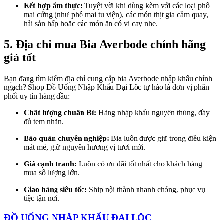
Kết hợp ẩm thực:
Tuyệt vời khi dùng kèm với các loại phô
mai cứng (như phô mai tu viện), các món thịt gia cầm quay,
hải sản hấp hoặc các món ăn có vị cay nhẹ.
5. Địa chỉ mua Bia Averbode chính hãng
giá tốt
Bạn đang tìm kiếm địa chỉ cung cấp bia Averbode nhập khẩu chính
ngạch? Shop Đồ Uống Nhập Khẩu Đại Lôc tự hào là đơn vị phân
phối uy tín hàng đầu:
Chất lượng chuẩn Bỉ:
Hàng nhập khẩu nguyên thùng, đầy
đủ tem nhãn.
Bảo quản chuyên nghiệp:
Bia luôn được giữ trong điều kiện
mát mẻ, giữ nguyên hương vị tươi mới.
Giá cạnh tranh:
Luôn có ưu đãi tốt nhất cho khách hàng
mua số lượng lớn.
Giao hàng siêu tốc:
Ship nội thành nhanh chóng, phục vụ
tiệc tận nơi.
ĐỒ UỐNG NHẬP KHẨU ĐẠI LỘC