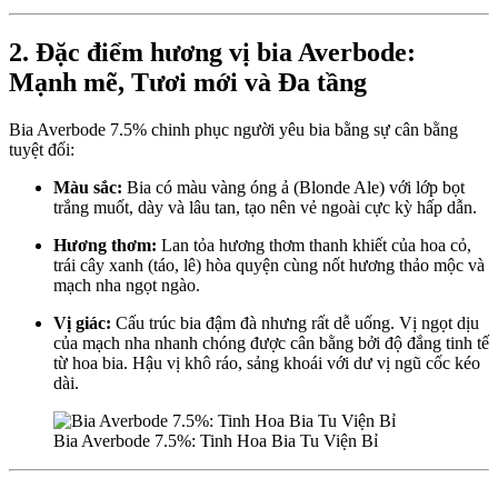
2. Đặc điểm hương vị bia Averbode:
Mạnh mẽ, Tươi mới và Đa tầng
Bia Averbode 7.5% chinh phục người yêu bia bằng sự cân bằng
tuyệt đối:
Màu sắc:
Bia có màu vàng óng ả (Blonde Ale) với lớp bọt
trắng muốt, dày và lâu tan, tạo nên vẻ ngoài cực kỳ hấp dẫn.
Hương thơm:
Lan tỏa hương thơm thanh khiết của hoa cỏ,
trái cây xanh (táo, lê) hòa quyện cùng nốt hương thảo mộc và
mạch nha ngọt ngào.
Vị giác:
Cấu trúc bia đậm đà nhưng rất dễ uống. Vị ngọt dịu
của mạch nha nhanh chóng được cân bằng bởi độ đắng tinh tế
từ hoa bia. Hậu vị khô ráo, sảng khoái với dư vị ngũ cốc kéo
dài.
Bia Averbode 7.5%: Tinh Hoa Bia Tu Viện Bỉ