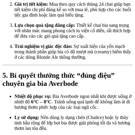
Giá trị tiết kiệm:
Mua theo quy cách thùng 24 chai giúp bạn
tiết kiệm chi phí đáng kể so với mua lẻ, phù hợp cho các buổi
tiệc gia đình hoặc làm quà biếu tặng.
Lựa chọn quà tặng đẳng cấp:
Thiết kế chai bia sang trọng
với nhãn mác mang phong cách tu viện cổ điển, rất thích hợp
để đưa vào các giỏ quà tặng cao cấp.
Trải nghiệm vị giác độc đáo:
Sự xuất hiện của yến mạch
trong thành phần giúp bia có độ mượt mà (creamy) hiếm thấy
ở các dòng Blonde Ale thông thường.
5. Bí quyết thưởng thức “đúng điệu”
chuyên gia bia Averbode
Nhiệt độ phục vụ:
Bia Averbode ngon nhất khi được uống ở
nhiệt độ
6°C – 8°C
. Tránh uống quá lạnh để không làm át đi
hương thơm phức hợp của các loại ngũ cốc.
Ly sử dụng:
Nên dùng ly dạng chén (Chalice) hoặc ly thủy
tinh bầu rộng để lớp bọt bia được giải phóng tối đa và hương
thơm lan tỏa đều.