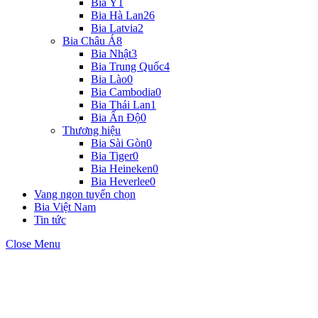
Bia Ý
1
Bia Hà Lan
26
Bia Latvia
2
Bia Châu Á
8
Bia Nhật
3
Bia Trung Quốc
4
Bia Lào
0
Bia Cambodia
0
Bia Thái Lan
1
Bia Ấn Độ
0
Thương hiệu
Bia Sài Gòn
0
Bia Tiger
0
Bia Heineken
0
Bia Heverlee
0
Vang ngon tuyển chọn
Bia Việt Nam
Tin tức
Close Menu