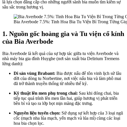
là lựa chọn đẳng cấp cho những người sành bia muốn tìm kiếm sự
sâu sắc trong hương vị.
Bia Averbode 7.5%: Tinh Hoa Bia Tu Viện Bỉ Trong Từng Gi
1. Nguồn gốc hoàng gia và Tu viện cổ kính
của Bia Averbode
Bia Averbode là kết quả của sự hợp tác giữa tu viện Averbode và
nhà máy bia gia đình Huyghe (nơi sản xuất bia Delirium Tremens
lừng danh):
Di sản vùng Brabant:
Bia được nấu để tôn vinh lịch sử lâu
đời của dòng tu Norbertine, nơi việc nấu bia và làm phô mai
đã trở thành truyền thống từ nhiều thế kỷ.
Kỹ thuật lên men phụ trong chai:
Sau khi đóng chai, bia
tiếp tục quá trình lên men lần hai, giúp hương vị phát triển
bền bỉ và tạo ra lớp bọt mịn màng đặc trưng.
Nguyên liệu tuyển chọn:
Sử dụng sự kết hợp của 3 loại ngũ
cốc (mạch nha lúa mạch, yến mạch và lúa mì) cùng các loại
hoa bia chọn lọc.