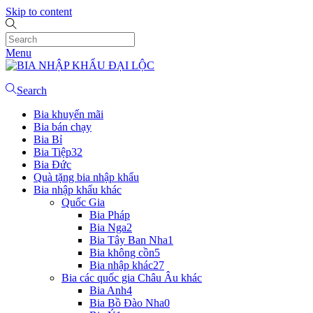
Skip to content
Menu
Search
Bia khuyến mãi
Bia bán chạy
Bia Bỉ
Bia Tiệp
32
Bia Đức
Quà tặng bia nhập khẩu
Bia nhập khẩu khác
Quốc Gia
Bia Pháp
Bia Nga
2
Bia Tây Ban Nha
1
Bia không cồn
5
Bia nhập khác
27
Bia các quốc gia Châu Âu khác
Bia Anh
4
Bia Bồ Đào Nha
0