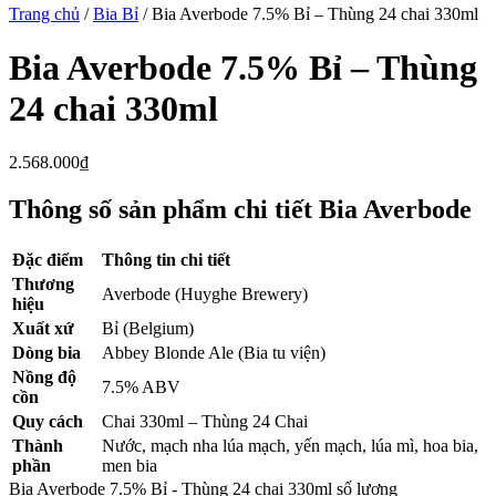
Trang chủ
/
Bia Bỉ
/ Bia Averbode 7.5% Bỉ – Thùng 24 chai 330ml
Bia Averbode 7.5% Bỉ – Thùng
24 chai 330ml
2.568.000
₫
Thông số sản phẩm chi tiết Bia Averbode
Đặc điểm
Thông tin chi tiết
Thương
Averbode (Huyghe Brewery)
hiệu
Xuất xứ
Bỉ (Belgium)
Dòng bia
Abbey Blonde Ale (Bia tu viện)
Nồng độ
7.5% ABV
cồn
Quy cách
Chai 330ml – Thùng 24 Chai
Thành
Nước, mạch nha lúa mạch, yến mạch, lúa mì, hoa bia,
phần
men bia
Bia Averbode 7.5% Bỉ - Thùng 24 chai 330ml số lượng