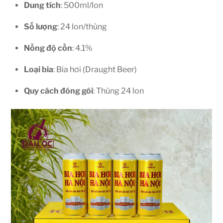
Dung tích
: 500ml/lon
Số lượng
: 24 lon/thùng
Nồng độ cồn
: 4.1%
Loại bia
: Bia hơi (Draught Beer)
Quy cách đóng gói
: Thùng 24 lon