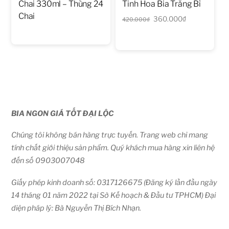
Chai 330ml – Thùng 24
Tinh Hoa Bia Trắng Bỉ
Chai
Giá
Giá
360.000
₫
420.000
₫
gốc
hiện
là:
tại
420.000₫.
là:
360.000₫.
BIA NGON GIÁ TỐT ĐẠI LỘC
Chúng tôi không bán hàng trực tuyến. Trang web chỉ mang
tính chất giới thiệu sản phẩm. Quý khách mua hàng xin liên hệ
đến số 0903007048
Giấy phép kinh doanh số: 0317126675 (Đăng ký lần đầu ngày
14 tháng 01 năm 2022 tại Sở Kế hoạch & Đầu tư TPHCM) Đại
diện pháp lý: Bà Nguyễn Thị Bích Nhạn.