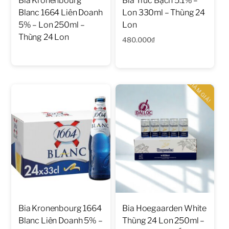
Bia Kronenbourg
Bia Trúc Bạch 5.1% –
Blanc 1664 Liên Doanh
Lon 330ml – Thùng 24
5% – Lon 250ml –
Lon
Thùng 24 Lon
480.000
₫
GIẢM GIÁ!
Bia Kronenbourg 1664
Bia Hoegaarden White
Blanc Liên Doanh 5% –
Thùng 24 Lon 250ml –