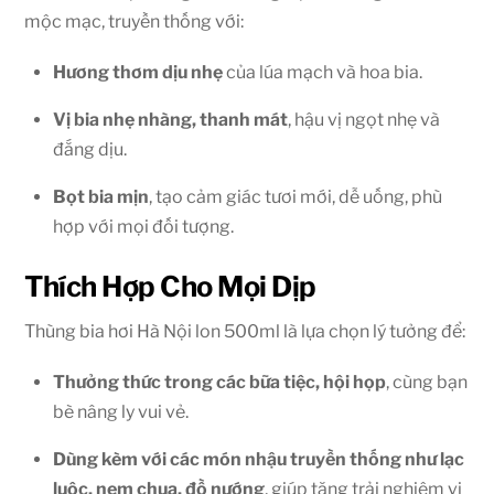
mộc mạc, truyền thống với:
Hương thơm dịu nhẹ
của lúa mạch và hoa bia.
Vị bia nhẹ nhàng, thanh mát
, hậu vị ngọt nhẹ và
đắng dịu.
Bọt bia mịn
, tạo cảm giác tươi mới, dễ uống, phù
hợp với mọi đối tượng.
Thích Hợp Cho Mọi Dịp
Thùng bia hơi Hà Nội lon 500ml là lựa chọn lý tưởng để:
Thưởng thức trong các bữa tiệc, hội họp
, cùng bạn
bè nâng ly vui vẻ.
Dùng kèm với các món nhậu truyền thống như lạc
luộc, nem chua, đồ nướng
, giúp tăng trải nghiệm vị