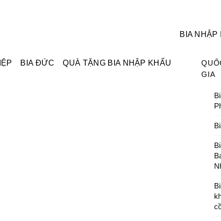
BIA NHẬP
IỆP
BIA ĐỨC
QUÀ TẶNG BIA NHẬP KHẨU
QUỐ
GIA
Bi
P
B
B
B
N
Bi
k
c