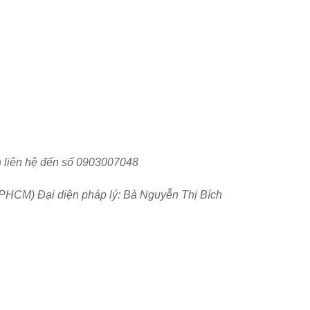
Back
to
n liên hệ đến số 0903007048
top
PHCM) Đại diện pháp lý: Bà Nguyễn Thị Bích