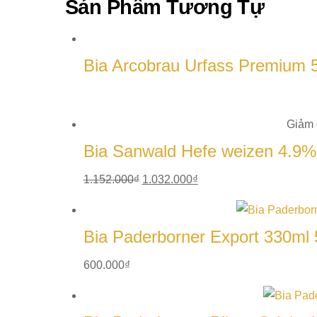
Sản Phẩm
Tương Tự
Bia Arcobrau Urfass Premium 5
Giảm 
Bia Sanwald Hefe weizen 4.9%
Giá
Giá
1.152.000
₫
1.032.000
₫
gốc
hiện
là:
tại
Bia Paderborner Export 330ml
1.152.000₫.
là:
1.032.000₫.
600.000
₫