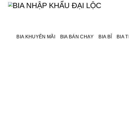
Skip
Menu
to
content
BIA KHUYẾN MÃI
BIA BÁN CHẠY
BIA BỈ
BIA T