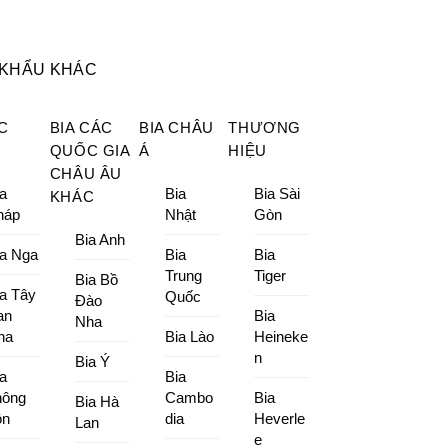
 KHẨU KHÁC
C
BIA CÁC
BIA CHÂU
THƯƠNG
QUỐC GIA
Á
HIỆU
CHÂU ÂU
a
Bia
Bia Sài
KHÁC
háp
Nhật
Gòn
Bia Anh
ia Nga
Bia
Bia
Trung
Tiger
Bia Bồ
ia Tây
Quốc
Đào
an
Bia
Nha
ha
Bia Lào
Heineke
n
Bia Ý
a
Bia
hông
Cambo
Bia
Bia Hà
ồn
dia
Heverle
Lan
e