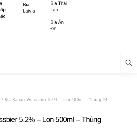
a
Bia Thái
Bia
hập
Lan
Latvia
hác
Bia Ấn
Độ
Sea
C
/ Bia Kaiser Weissbier 5.2% – Lon 500ml – Thùng 24
issbier 5.2% – Lon 500ml – Thùng