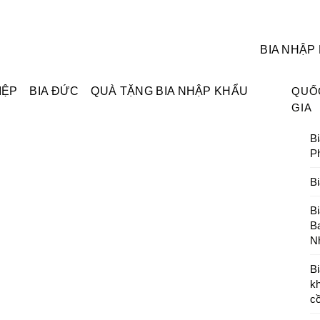
BIA NHẬP
IỆP
BIA ĐỨC
QUÀ TẶNG BIA NHẬP KHẨU
QUỐ
GIA
Bi
P
B
B
B
N
Bi
k
c