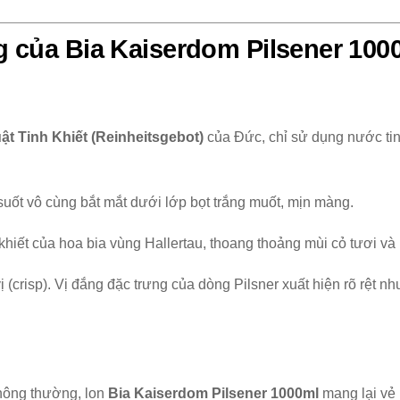
g của Bia Kaiserdom Pilsener 100
ật Tinh Khiết (Reinheitsgebot)
của Đức, chỉ sử dụng nước tin
ốt vô cùng bắt mắt dưới lớp bọt trắng muốt, mịn màng.
hiết của hoa bia vùng Hallertau, thoang thoảng mùi cỏ tươi v
 (crisp). Vị đắng đặc trưng của dòng Pilsner xuất hiện rõ rệt nh
hông thường, lon
Bia
Kaiserdom Pilsener 1000ml
mang lại vẻ 