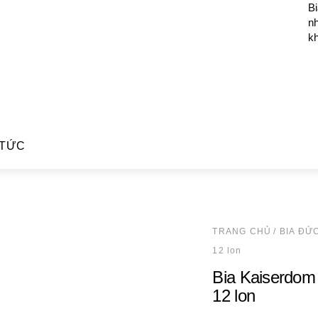
Bi
n
k
 TỨC
TRANG CHỦ
/
BIA ĐỨ
12 lon
Bia Kaiserdom
12 lon