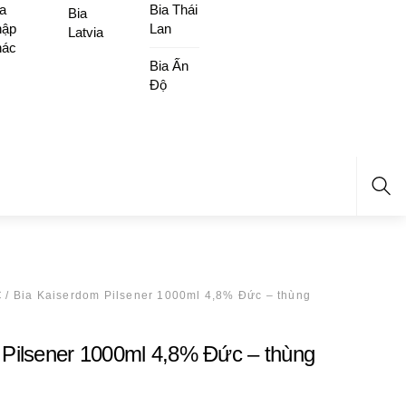
a
Bia Thái
Bia
hập
Lan
Latvia
hác
Bia Ấn
Độ
Sea
C
/ Bia Kaiserdom Pilsener 1000ml 4,8% Đức – thùng
 Pilsener 1000ml 4,8% Đức – thùng