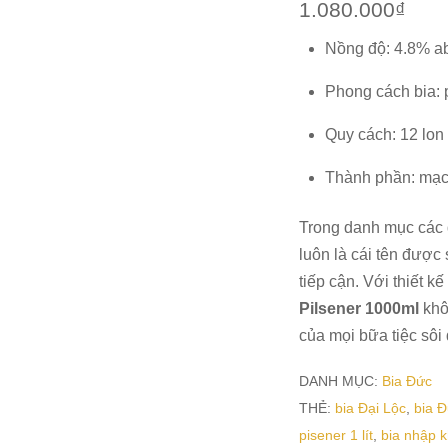
1.080.000
₫
Nồng độ: 4.8% a
Phong cách bia: p
Quy cách: 12 lon
Thành phần: mạch
Trong danh mục các 
luôn là cái tên được
tiếp cận. Với thiết k
Pilsener 1000ml
khôn
của mọi bữa tiệc sôi
DANH MỤC:
Bia Đức
THẺ:
bia Đại Lộc
,
bia 
pisener 1 lít
,
bia nhập 