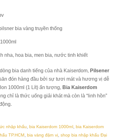
bv
ilsner bia vàng truyền thống
 1000ml
 nha, hoa bia, men bia, nước tinh khiết
dòng bia danh tiếng của nhà Kaiserdom,
Pilsener
 săn đón hàng đầu bởi sự tươi mát và hương vị dễ
ế lon 1000ml (1 Lít) ấn tượng,
Bia Kaiserdom
g chỉ là thức uống giải khát mà còn là “linh hồn”
 động.
Đức nhập khẩu
,
bia Kaiserdom 1000ml
,
bia Kaiserdom
khẩu TP.HCM
,
bia vàng đậm vị
,
shop bia nhập khẩu Đại