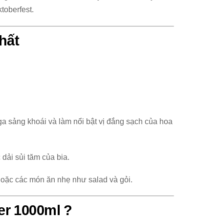
toberfest.
hất
ga sảng khoái và làm nổi bật vị đắng sạch của hoa
 dải sủi tăm của bia.
hoặc các món ăn nhẹ như salad và gỏi.
er 1000ml ?