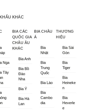
 KHẨU KHÁC
C
BIA CÁC
BIA CHÂU
THƯƠNG
QUỐC GIA
Á
HIỆU
CHÂU ÂU
a
Bia
Bia Sài
KHÁC
háp
Nhật
Gòn
Bia Anh
ia Nga
Bia
Bia
Trung
Tiger
Bia Bồ
ia Tây
Quốc
Đào
an
Bia
Nha
ha
Bia Lào
Heineke
n
Bia Ý
a
Bia
hông
Cambo
Bia
Bia Hà
ồn
dia
Heverle
Lan
e