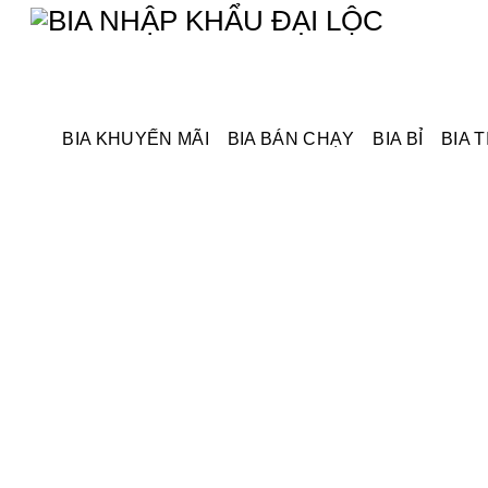
Skip
Menu
to
content
BIA KHUYẾN MÃI
BIA BÁN CHẠY
BIA BỈ
BIA T