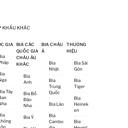
P KHẨU KHÁC
C GIA
BIA CÁC
BIA CHÂU
THƯƠNG
QUỐC GIA
Á
HIỆU
Bia
CHÂU ÂU
Pháp
Bia
Bia Sài
KHÁC
Nhật
Gòn
Bia
Bia
Nga
Bia
Bia
Anh
Trung
Tiger
Bia Tây
Quốc
Bia Bồ
Ban
Bia
Đào
Nha
Bia Lào
Heinek
Nha
en
Bia
Bia
Bia Ý
không
Cambo
Bia
cồn
dia
Heverl