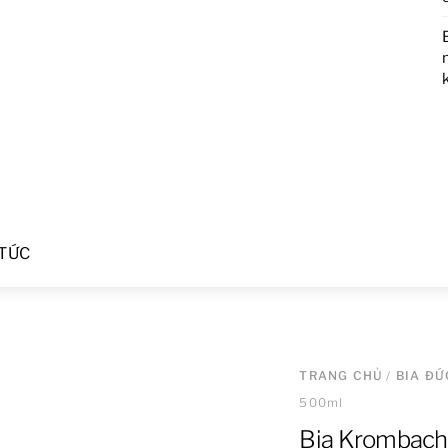
 TỨC
TRANG CHỦ
/
BIA ĐỨ
500ml
Bia Krombach