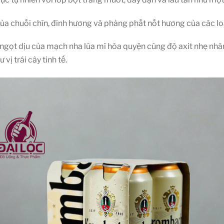
a chuối chín, đinh hương và phảng phất nốt hương của các loạ
ị ngọt dịu của mạch nha lúa mì hòa quyện cùng độ axit nhẹ nhàn
vị trái cây tinh tế.