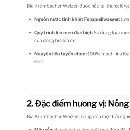
Bia Krombacher Weizen được nấu tại thung lũng Kr
Nguồn nước tinh khiết Felsquellwasser:
Loại
Quy trình lên men đặc biệt:
Sử dụng loại men 
của dòng bia lúa mì.
Nguyên liệu tuyển chọn:
100% mạch nha lúa m
Đức.
2. Đặc điểm hương vị: Nồng
Bia Krombacher Weizen mang đến một trải nghiệm
Màu sắc:
Bia có màu vàng mật ong đậm đà, đục