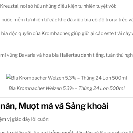
euztal, nơi sở hữu những điều kiện tự nhiên tuyệt vời:
 nước mềm tự nhiên từ các khe đá giúp bia có độ trong trẻo và
bia độc quyền của Krombacher, giúp giữ lại các este trái cây v
ì vùng Bavaria và hoa bia Hallertau danh tiếng, tuân thủ ngh
Bia Krombacher Weizen 5.3% – Thùng 24 Lon 500ml
 nàn, Mượt mà và Sảng khoái
 vị giác đầy lôi cuốn:
 tự nhiên với lớp bọt trắng muốt, dày dặn và lâu tan như một