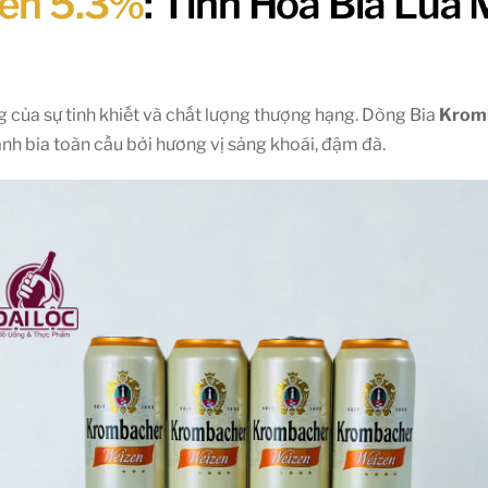
zen 5.3%
: Tinh Hoa Bia Lúa
g của sự tinh khiết và chất lượng thượng hạng. Dòng Bia
Krom
nh bia toàn cầu bởi hương vị sảng khoái, đậm đà.