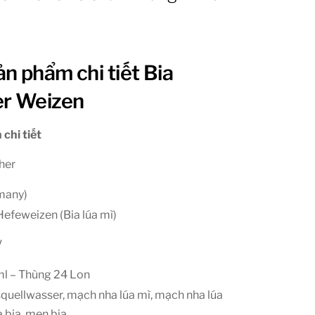
n phẩm chi tiết Bia
r Weizen
 chi tiết
her
many)
Hefeweizen (Bia lúa mì)
V
l – Thùng 24 Lon
quellwasser, mạch nha lúa mì, mạch nha lúa
 bia, men bia