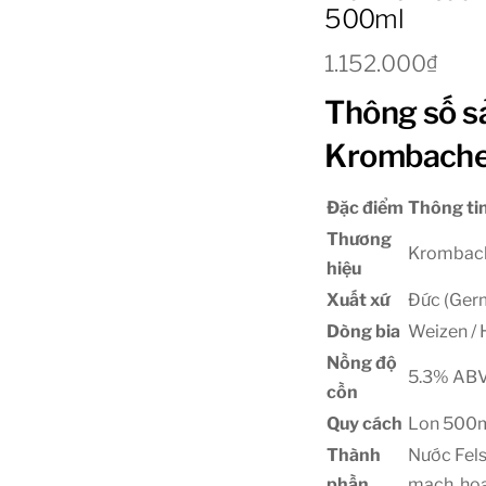
500ml
1.152.000
₫
Thông số sả
Krombache
Đặc điểm
Thông tin
Thương
Krombac
hiệu
Xuất xứ
Đức (Ger
Dòng bia
Weizen / 
Nồng độ
5.3% AB
cồn
Quy cách
Lon 500m
Thành
Nước Fels
phần
mạch, hoa