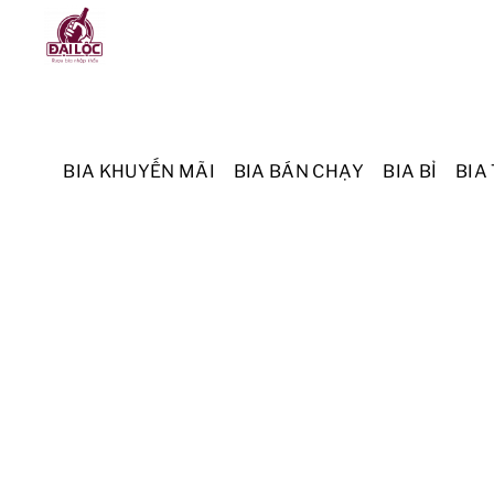
Skip
Menu
to
content
BIA KHUYẾN MÃI
BIA BÁN CHẠY
BIA BỈ
BIA 