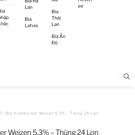
Bia Hà
ee
Lan
Bia
Bia
nhập
Thái
Bia
khác
Lan
Latvia
Bia Ấn
Độ
Sea
C
/ Bia Krombacher Weizen 5.3% – Thùng 24 Lon
er Weizen 5.3% – Thùng 24 Lon