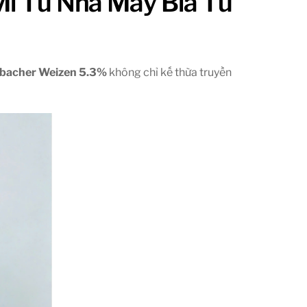
 Mì Từ Nhà Máy Bia Tư
bacher Weizen 5.3%
không chỉ kế thừa truyền