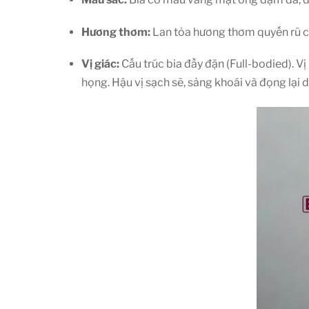
Hương thơm:
Lan tỏa hương thơm quyến rũ củ
Vị giác:
Cấu trúc bia đầy đặn (Full-bodied). V
họng. Hậu vị sạch sẽ, sảng khoái và đọng lại dư 