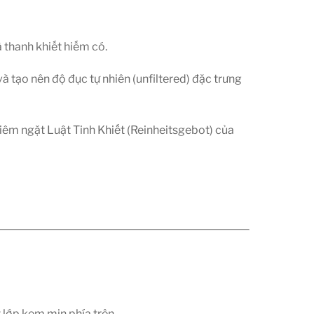
 thanh khiết hiếm có.
à tạo nên độ đục tự nhiên (unfiltered) đặc trưng
iêm ngặt Luật Tinh Khiết (Reinheitsgebot) của
 lớp kem mịn phía trên.