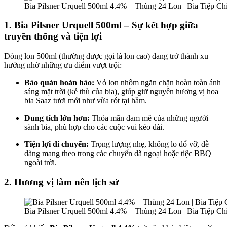
Bia Pilsner Urquell 500ml 4.4% – Thùng 24 Lon | Bia Tiệp C
1. Bia Pilsner Urquell 500ml – Sự kết hợp giữa
truyền thống và tiện lợi
Dòng lon 500ml (thường được gọi là lon cao) đang trở thành xu
hướng nhờ những ưu điểm vượt trội:
Bảo quản hoàn hảo:
Vỏ lon nhôm ngăn chặn hoàn toàn ánh
sáng mặt trời (kẻ thù của bia), giúp giữ nguyên hương vị hoa
bia Saaz tươi mới như vừa rót tại hầm.
Dung tích lớn hơn:
Thỏa mãn đam mê của những người
sành bia, phù hợp cho các cuộc vui kéo dài.
Tiện lợi di chuyển:
Trọng lượng nhẹ, không lo đổ vỡ, dễ
dàng mang theo trong các chuyến dã ngoại hoặc tiệc BBQ
ngoài trời.
2. Hương vị làm nên lịch sử
Bia Pilsner Urquell 500ml 4.4% – Thùng 24 Lon | Bia Tiệp C