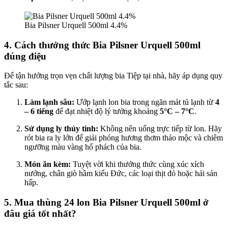
Bia Pilsner Urquell 500ml 4.4%
4. Cách thưởng thức Bia Pilsner Urquell 500ml
đúng điệu
Để tận hưởng trọn vẹn chất lượng bia Tiệp tại nhà, hãy áp dụng quy
tắc sau:
Làm lạnh sâu:
Ướp lạnh lon bia trong ngăn mát tủ lạnh từ
4
– 6 tiếng
để đạt nhiệt độ lý tưởng khoảng
5°C – 7°C
.
Sử dụng ly thủy tinh:
Không nên uống trực tiếp từ lon. Hãy
rót bia ra ly lớn để giải phóng hương thơm thảo mộc và chiêm
ngưỡng màu vàng hổ phách của bia.
Món ăn kèm:
Tuyệt vời khi thưởng thức cùng xúc xích
nướng, chân giò hầm kiểu Đức, các loại thịt đỏ hoặc hải sản
hấp.
5. Mua thùng 24 lon Bia Pilsner Urquell 500ml ở
đâu giá tốt nhất?