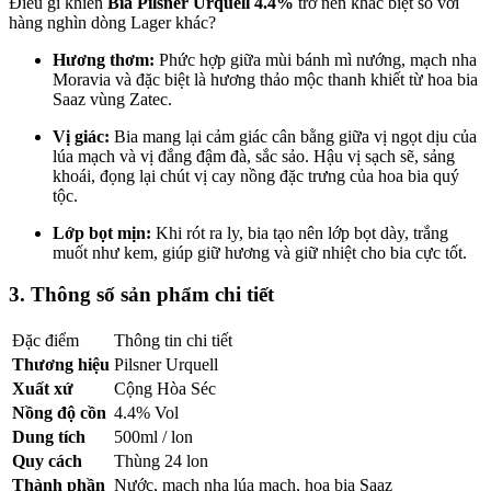
Điều gì khiến
Bia
Pilsner Urquell 4.4%
trở nên khác biệt so với
hàng nghìn dòng Lager khác?
Hương thơm:
Phức hợp giữa mùi bánh mì nướng, mạch nha
Moravia và đặc biệt là hương thảo mộc thanh khiết từ hoa bia
Saaz vùng Zatec.
Vị giác:
Bia mang lại cảm giác cân bằng giữa vị ngọt dịu của
lúa mạch và vị đắng đậm đà, sắc sảo. Hậu vị sạch sẽ, sảng
khoái, đọng lại chút vị cay nồng đặc trưng của hoa bia quý
tộc.
Lớp bọt mịn:
Khi rót ra ly, bia tạo nên lớp bọt dày, trắng
muốt như kem, giúp giữ hương và giữ nhiệt cho bia cực tốt.
3. Thông số sản phẩm chi tiết
Đặc điểm
Thông tin chi tiết
Thương hiệu
Pilsner Urquell
Xuất xứ
Cộng Hòa Séc
Nồng độ cồn
4.4% Vol
Dung tích
500ml / lon
Quy cách
Thùng 24 lon
Thành phần
Nước, mạch nha lúa mạch, hoa bia Saaz