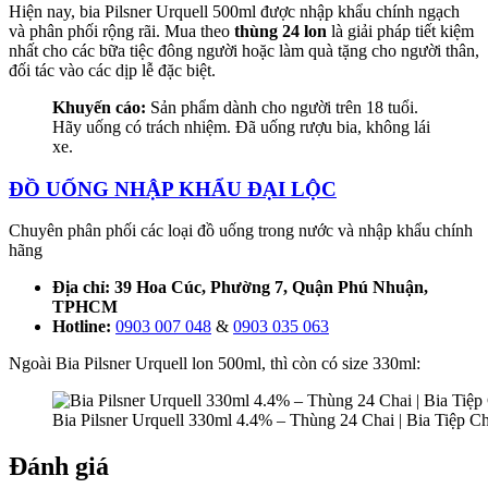
Hiện nay, bia Pilsner Urquell 500ml được nhập khẩu chính ngạch
và phân phối rộng rãi. Mua theo
thùng 24 lon
là giải pháp tiết kiệm
nhất cho các bữa tiệc đông người hoặc làm quà tặng cho người thân,
đối tác vào các dịp lễ đặc biệt.
Khuyến cáo:
Sản phẩm dành cho người trên 18 tuổi.
Hãy uống có trách nhiệm. Đã uống rượu bia, không lái
xe.
ĐỒ UỐNG NHẬP KHẨU ĐẠI LỘC
Chuyên phân phối các loại đồ uống trong nước và nhập khẩu chính
hãng
Địa chỉ: 39 Hoa Cúc, Phường 7, Quận Phú Nhuận,
TPHCM
Hotline:
0903 007 048
&
0903 035 063
Ngoài Bia Pilsner Urquell lon 500ml, thì còn có size 330ml:
Bia Pilsner Urquell 330ml 4.4% – Thùng 24 Chai | Bia Tiệp C
Đánh giá