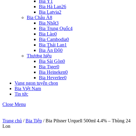
Bia Ý
1
Bia Hà Lan
26
Bia Latvia
2
Bia Châu Á
8
Bia Nhật
3
Bia Trung Quốc
4
Bia Lào
0
Bia Cambodia
0
Bia Thái Lan
1
Bia Ấn Độ
0
Thương hiệu
Bia Sài Gòn
0
Bia Tiger
0
Bia Heineken
0
Bia Heverlee
0
Vang ngon tuyển chọn
Bia Việt Nam
Tin tức
Close Menu
Trang chủ
/
Bia Tiệp
/ Bia Pilsner Urquell 500ml 4.4% – Thùng 24
Lon