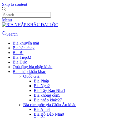
Skip to content
Menu
Search
Bia khuyến mãi
Bia bán chạy
Bia Bỉ
Bia Tiệp
32
Bia Đức
Quà tặng bia nhập khẩu
Bia nhập khẩu khác
Quốc Gia
Bia Pháp
Bia Nga
2
Bia Tây Ban Nha
1
Bia không cồn
5
Bia nhập khác
27
Bia các quốc gia Châu Âu khác
Bia Anh
4
Bia Bồ Đào Nha
0