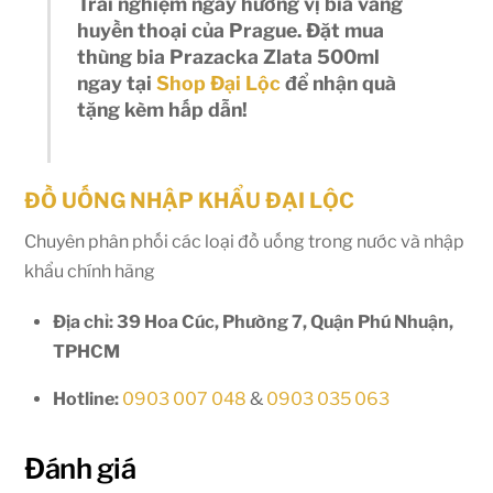
Trải nghiệm ngay hương vị bia vàng
huyền thoại của Prague. Đặt mua
thùng bia Prazacka Zlata 500ml
ngay tại
Shop Đại Lộc
để nhận quà
tặng kèm hấp dẫn!
ĐỒ UỐNG NHẬP KHẨU ĐẠI LỘC
Chuyên phân phối các loại đồ uống trong nước và nhập
khẩu chính hãng
Địa chỉ: 39 Hoa Cúc, Phường 7, Quận Phú Nhuận,
TPHCM
Hotline:
0903 007 048
&
0903 035 063
Đánh giá