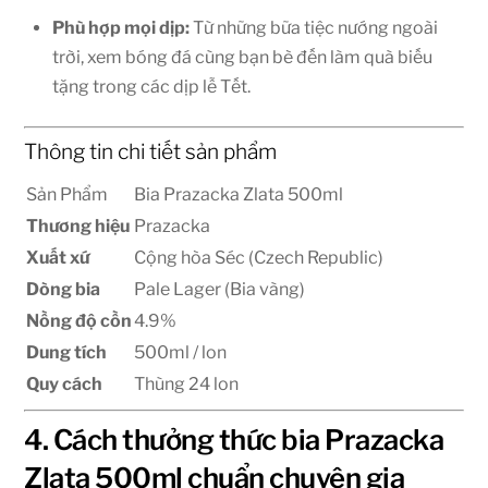
Phù hợp mọi dịp:
Từ những bữa tiệc nướng ngoài
trời, xem bóng đá cùng bạn bè đến làm quà biếu
tặng trong các dịp lễ Tết.
Thông tin chi tiết sản phẩm
Sản Phẩm
Bia Prazacka Zlata 500ml
Thương hiệu
Prazacka
Xuất xứ
Cộng hòa Séc (Czech Republic)
Dòng bia
Pale Lager (Bia vàng)
Nồng độ cồn
4.9%
Dung tích
500ml / lon
Quy cách
Thùng 24 lon
4. Cách thưởng thức bia Prazacka
Zlata 500ml chuẩn chuyên gia