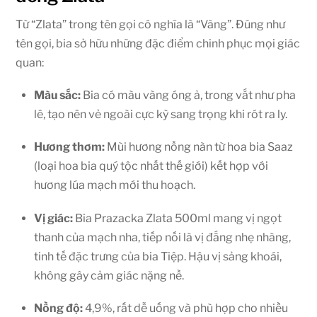
Từ “Zlata” trong tên gọi có nghĩa là “Vàng”. Đúng như
tên gọi, bia sở hữu những đặc điểm chinh phục mọi giác
quan:
Màu sắc:
Bia có màu vàng óng ả, trong vắt như pha
lê, tạo nên vẻ ngoài cực kỳ sang trọng khi rót ra ly.
Hương thơm:
Mùi hương nồng nàn từ hoa bia Saaz
(loại hoa bia quý tộc nhất thế giới) kết hợp với
hương lúa mạch mới thu hoạch.
Vị giác:
Bia Prazacka Zlata 500ml mang vị ngọt
thanh của mạch nha, tiếp nối là vị đắng nhẹ nhàng,
tinh tế đặc trưng của bia Tiệp. Hậu vị sảng khoái,
không gây cảm giác nặng nề.
Nồng độ:
4,9%, rất dễ uống và phù hợp cho nhiều