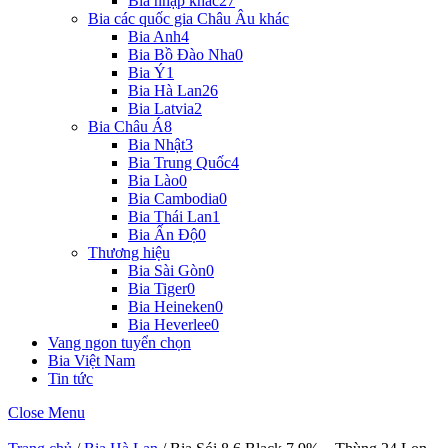
Bia nhập khác
27
Bia các quốc gia Châu Âu khác
Bia Anh
4
Bia Bồ Đào Nha
0
Bia Ý
1
Bia Hà Lan
26
Bia Latvia
2
Bia Châu Á
8
Bia Nhật
3
Bia Trung Quốc
4
Bia Lào
0
Bia Cambodia
0
Bia Thái Lan
1
Bia Ấn Độ
0
Thương hiệu
Bia Sài Gòn
0
Bia Tiger
0
Bia Heineken
0
Bia Heverlee
0
Vang ngon tuyển chọn
Bia Việt Nam
Tin tức
Close Menu