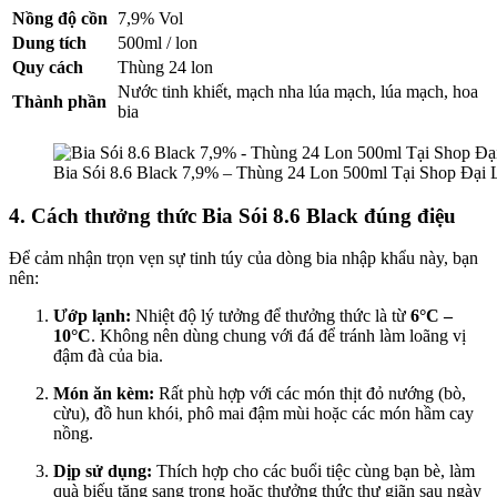
Nồng độ cồn
7,9% Vol
Dung tích
500ml / lon
Quy cách
Thùng 24 lon
Nước tinh khiết, mạch nha lúa mạch, lúa mạch, hoa
Thành phần
bia
Bia Sói 8.6 Black 7,9% – Thùng 24 Lon 500ml Tại Shop Đại 
4. Cách thưởng thức Bia Sói 8.6 Black đúng điệu
Để cảm nhận trọn vẹn sự tinh túy của dòng bia nhập khẩu này, bạn
nên:
Ướp lạnh:
Nhiệt độ lý tưởng để thưởng thức là từ
6°C –
10°C
. Không nên dùng chung với đá để tránh làm loãng vị
đậm đà của bia.
Món ăn kèm:
Rất phù hợp với các món thịt đỏ nướng (bò,
cừu), đồ hun khói, phô mai đậm mùi hoặc các món hầm cay
nồng.
Dịp sử dụng:
Thích hợp cho các buổi tiệc cùng bạn bè, làm
quà biếu tặng sang trọng hoặc thưởng thức thư giãn sau ngày