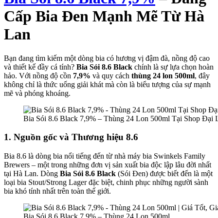
Cấp Bia Đen Mạnh Mẽ Từ Hà
Lan
Bạn đang tìm kiếm một dòng bia có hương vị đậm đà, nồng độ cao
và thiết kế đầy cá tính?
Bia Sói 8.6 Black
chính là sự lựa chọn hoàn
hảo. Với nồng độ cồn
7,9%
và quy cách
thùng 24 lon 500ml
, đây
không chỉ là thức uống giải khát mà còn là biểu tượng của sự mạnh
mẽ và phóng khoáng.
Bia Sói 8.6 Black 7,9% – Thùng 24 Lon 500ml Tại Shop Đại 
1. Nguồn gốc và Thương hiệu 8.6
Bia 8.6 là dòng bia nổi tiếng đến từ nhà máy bia Swinkels Family
Brewers – một trong những đơn vị sản xuất bia độc lập lâu đời nhất
tại Hà Lan. Dòng
Bia Sói
8.6 Black
(Sói Đen) được biết đến là một
loại bia Stout/Strong Lager đặc biệt, chinh phục những người sành
bia khó tính nhất trên toàn thế giới.
Bia Sói 8.6 Black 7,9% – Thùng 24 Lon 500ml