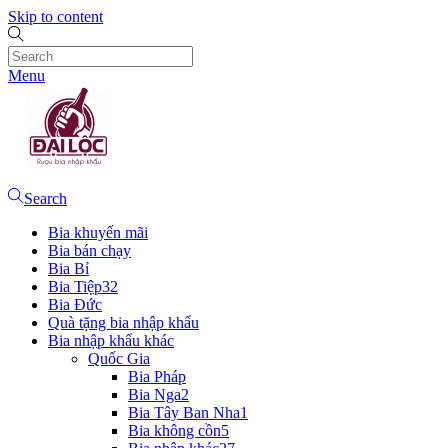
Skip to content
Menu
Search
Bia khuyến mãi
Bia bán chạy
Bia Bỉ
Bia Tiệp
32
Bia Đức
Quà tặng bia nhập khẩu
Bia nhập khẩu khác
Quốc Gia
Bia Pháp
Bia Nga
2
Bia Tây Ban Nha
1
Bia không cồn
5