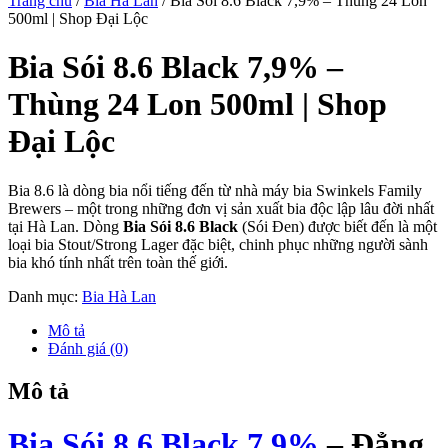
Trang chủ
/
Bia Hà Lan
/ Bia Sói 8.6 Black 7,9% – Thùng 24 Lon
500ml | Shop Đại Lộc
Bia Sói 8.6 Black 7,9% –
Thùng 24 Lon 500ml | Shop
Đại Lộc
Bia 8.6 là dòng bia nổi tiếng đến từ nhà máy bia Swinkels Family
Brewers – một trong những đơn vị sản xuất bia độc lập lâu đời nhất
tại Hà Lan. Dòng
Bia Sói
8.6 Black
(Sói Đen) được biết đến là một
loại bia Stout/Strong Lager đặc biệt, chinh phục những người sành
bia khó tính nhất trên toàn thế giới.
Danh mục:
Bia Hà Lan
Mô tả
Đánh giá (0)
Mô tả
Bia Sói 8.6 Black 7,9%
– Đẳng