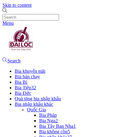
Skip to content
Menu
Search
Bia khuyến mãi
Bia bán chạy
Bia Bỉ
Bia Tiệp
32
Bia Đức
Quà tặng bia nhập khẩu
Bia nhập khẩu khác
Quốc Gia
Bia Pháp
Bia Nga
2
Bia Tây Ban Nha
1
Bia không cồn
5