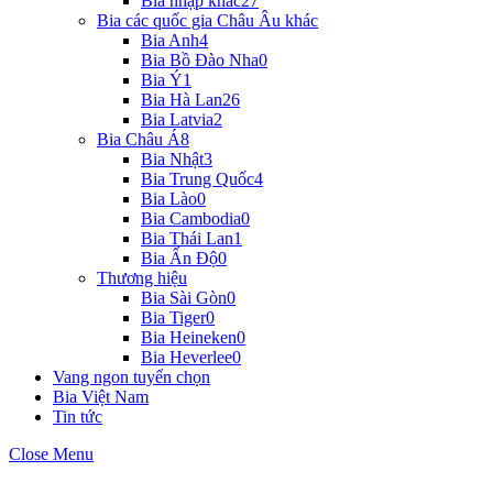
Bia nhập khác
27
Bia các quốc gia Châu Âu khác
Bia Anh
4
Bia Bồ Đào Nha
0
Bia Ý
1
Bia Hà Lan
26
Bia Latvia
2
Bia Châu Á
8
Bia Nhật
3
Bia Trung Quốc
4
Bia Lào
0
Bia Cambodia
0
Bia Thái Lan
1
Bia Ấn Độ
0
Thương hiệu
Bia Sài Gòn
0
Bia Tiger
0
Bia Heineken
0
Bia Heverlee
0
Vang ngon tuyển chọn
Bia Việt Nam
Tin tức
Close Menu