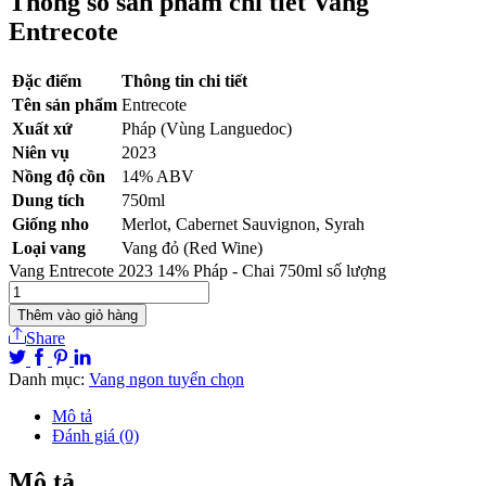
Thông số sản phẩm chi tiết Vang
Entrecote
Đặc điểm
Thông tin chi tiết
Tên sản phẩm
Entrecote
Xuất xứ
Pháp (Vùng Languedoc)
Niên vụ
2023
Nồng độ cồn
14% ABV
Dung tích
750ml
Giống nho
Merlot, Cabernet Sauvignon, Syrah
Loại vang
Vang đỏ (Red Wine)
Vang Entrecote 2023 14% Pháp - Chai 750ml số lượng
Thêm vào giỏ hàng
Share
Danh mục:
Vang ngon tuyển chọn
Mô tả
Đánh giá (0)
Mô tả