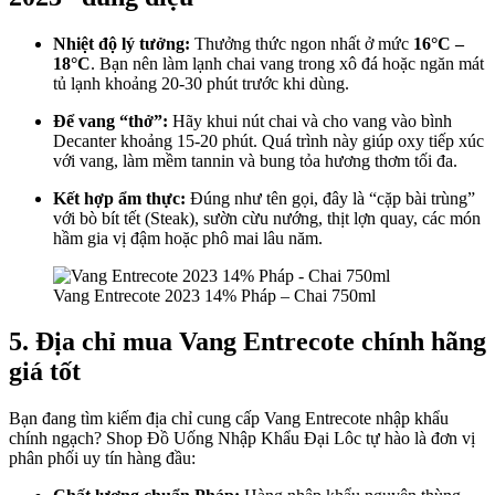
Nhiệt độ lý tưởng:
Thưởng thức ngon nhất ở mức
16°C –
18°C
. Bạn nên làm lạnh chai vang trong xô đá hoặc ngăn mát
tủ lạnh khoảng 20-30 phút trước khi dùng.
Để vang “thở”:
Hãy khui nút chai và cho vang vào bình
Decanter khoảng 15-20 phút. Quá trình này giúp oxy tiếp xúc
với vang, làm mềm tannin và bung tỏa hương thơm tối đa.
Kết hợp ẩm thực:
Đúng như tên gọi, đây là “cặp bài trùng”
với bò bít tết (Steak), sườn cừu nướng, thịt lợn quay, các món
hầm gia vị đậm hoặc phô mai lâu năm.
Vang Entrecote 2023 14% Pháp – Chai 750ml
5. Địa chỉ mua Vang Entrecote chính hãng
giá tốt
Bạn đang tìm kiếm địa chỉ cung cấp Vang Entrecote nhập khẩu
chính ngạch? Shop Đồ Uống Nhập Khẩu Đại Lôc tự hào là đơn vị
phân phối uy tín hàng đầu: