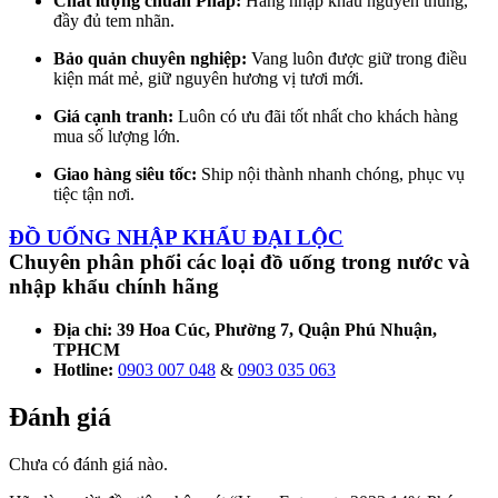
Chất lượng chuẩn Pháp:
Hàng nhập khẩu nguyên thùng,
đầy đủ tem nhãn.
Bảo quản chuyên nghiệp:
Vang luôn được giữ trong điều
kiện mát mẻ, giữ nguyên hương vị tươi mới.
Giá cạnh tranh:
Luôn có ưu đãi tốt nhất cho khách hàng
mua số lượng lớn.
Giao hàng siêu tốc:
Ship nội thành nhanh chóng, phục vụ
tiệc tận nơi.
ĐỒ UỐNG NHẬP KHẨU ĐẠI LỘC
Chuyên phân phối các loại đồ uống trong nước và
nhập khẩu chính hãng
Địa chỉ: 39 Hoa Cúc, Phường 7, Quận Phú Nhuận,
TPHCM
Hotline:
0903 007 048
&
0903 035 063
Đánh giá
Chưa có đánh giá nào.