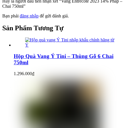
Hãy là người đầu tiên nhận xét “Vang Entrecote 2023 14% Pháp –
Chai 750ml”
Bạn phải
đăng nhập
để gửi đánh giá.
Sản Phẩm
Tương Tự
Hộp Quà Vang Ý Tini – Thùng Gỗ 6 Chai
750ml
1.296.000
₫