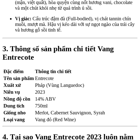
(mận, việt quất), hòa quyện cùng nốt hương vani, chocolate
và một chút khói nhẹ từ quá trình ủ sồi.
Vị giác:
Cấu trúc đậm đà (Full-bodied), vị chát tannin chín
muồi, mượt mà. Hậu vị kéo dài với sự ngọt ngào của trái cây
và hương gỗ sồi tinh tế.
3. Thông số sản phẩm chi tiết Vang
Entrecote
Đặc điểm
Thông tin chi tiết
Tên sản phẩm
Entrecote
Xuất xứ
Pháp (Vùng Languedoc)
Niên vụ
2023
Nồng độ cồn
14% ABV
Dung tích
750ml
Giống nho
Merlot, Cabernet Sauvignon, Syrah
Loại vang
Vang đỏ (Red Wine)
4. Tại sao Vang Entrecote 2023 luôn nằm