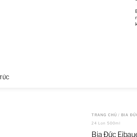
 TỨC
TRANG CHỦ
/
BIA ĐỨ
24 Lon 500ml
Bia Đức Eibau