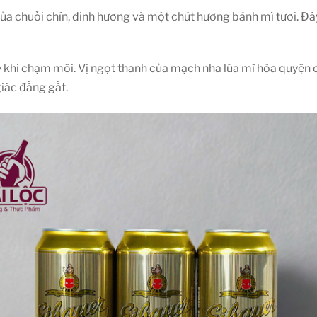
a chuối chín, đinh hương và một chút hương bánh mì tươi. Đây
khi chạm môi. Vị ngọt thanh của mạch nha lúa mì hòa quyện cù
giác đắng gắt.