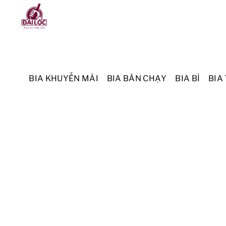
Skip
Menu
to
content
BIA KHUYẾN MÃI
BIA BÁN CHẠY
BIA BỈ
BIA 