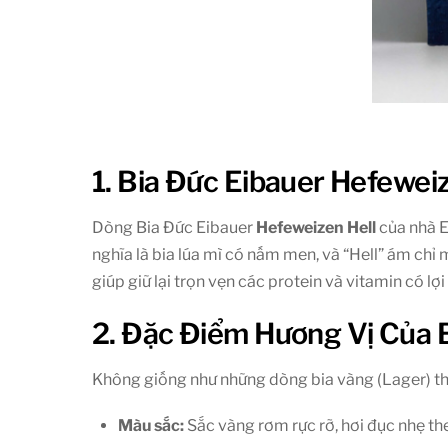
1. Bia Đức Eibauer Hefewei
Dòng Bia Đức Eibauer
Hefeweizen Hell
của nhà E
nghĩa là bia lúa mì có nấm men, và “Hell” ám chỉ
giúp giữ lại trọn vẹn các protein và vitamin có lợ
2. Đặc Điểm Hương Vị Của 
Không giống như những dòng bia vàng (Lager) t
Màu sắc:
Sắc vàng rơm rực rỡ, hơi đục nhẹ t