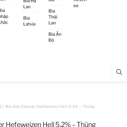
Bia Hà
ee
Lan
Bia
Bia
nhập
Thái
Bia
khác
Lan
Latvia
Bia Ấn
Độ
Sea
C
/ Bia Đức Eibauer Hefeweizen Hell 5.2% – Thùng
er Hefeweizen Hell 5.2% – Thùng