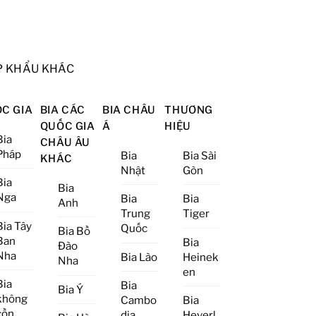
P KHẨU KHÁC
C GIA
BIA CÁC
BIA CHÂU
THƯƠNG
QUỐC GIA
Á
HIỆU
Bia
CHÂU ÂU
Pháp
Bia
Bia Sài
KHÁC
Nhật
Gòn
Bia
Bia
Nga
Bia
Bia
Anh
Trung
Tiger
Bia Tây
Quốc
Bia Bồ
Ban
Bia
Đào
Nha
Bia Lào
Heinek
Nha
en
Bia
Bia
Bia Ý
không
Cambo
Bia
cồn
dia
Heverl