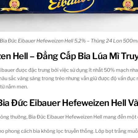
Bia Đức Eibauer Hefeweizen Hell 5.2% – Thùng 24 Lon 500m
zen Hell – Đẳng Cấp Bia Lúa Mì Tr
ibauer được đặc trưng bởi việc sử dụng ít nhất 50% mạch nha 
 màu sắc vàng sáng trong trẻo nhưng vẫn giữ được độ vẩn đục n
i từ nấm men.
Bia Đức Eibauer Hefeweizen Hell V
hông thường, Bia Đức Eibauer Hefeweizen Hell mang đến một 
heo phong cách bia không lọc truyền thống. Lớp bọt trắng mu