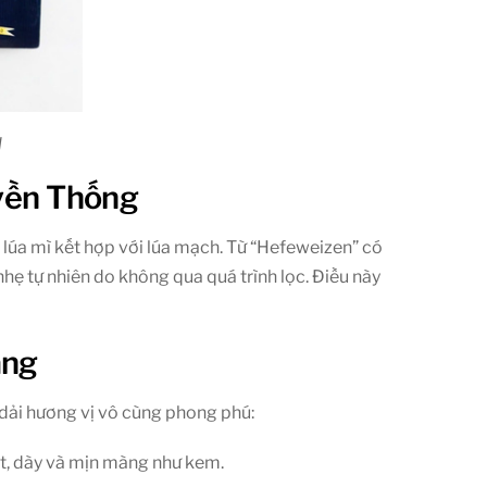
l
uyền Thống
lúa mì kết hợp với lúa mạch. Từ “Hefeweizen” có
hẹ tự nhiên do không qua quá trình lọc. Điều này
àng
dải hương vị vô cùng phong phú:
ốt, dày và mịn màng như kem.