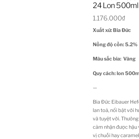
24 Lon 500ml
1.176.000
₫
Xuất xứ: Bia Đức
Nồng độ cồn: 5.2
%
Màu sắc bia: Vàng
Quy cách: lon 500m
—
Bia Đức Eibauer He
lan toả, nổi bật vớ
và tuyệt vời. Thưởng
cảm nhận được hậu vị
vị chuối hay carame