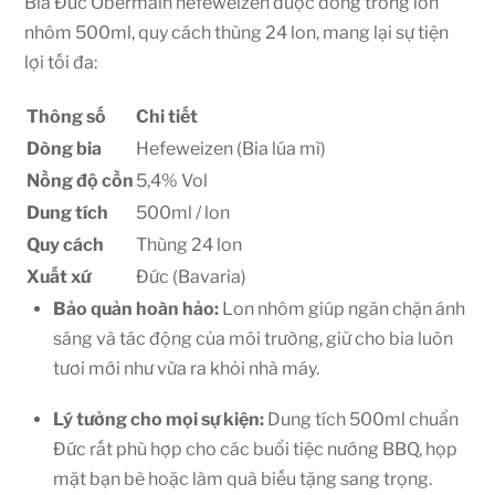
Bia Đức Obermain hefeweizen được đóng trong lon
nhôm 500ml, quy cách thùng 24 lon, mang lại sự tiện
lợi tối đa:
Thông số
Chi tiết
Dòng bia
Hefeweizen (Bia lúa mì)
Nồng độ cồn
5,4% Vol
Dung tích
500ml / lon
Quy cách
Thùng 24 lon
Xuất xứ
Đức (Bavaria)
Bảo quản hoàn hảo:
Lon nhôm giúp ngăn chặn ánh
sáng và tác động của môi trường, giữ cho bia luôn
tươi mới như vừa ra khỏi nhà máy.
Lý tưởng cho mọi sự kiện:
Dung tích 500ml chuẩn
Đức rất phù hợp cho các buổi tiệc nướng BBQ, họp
mặt bạn bè hoặc làm quà biếu tặng sang trọng.