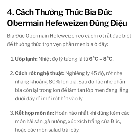
4. Cách Thưởng Thức Bia Đức
Obermain Hefeweizen Đúng Điệu
Bia Đức Obermain Hefeweizen có cách rót rất đặc biệt
để thưởng thức trọn vẹn phần men bia ở đáy:
Ướp lạnh:
Nhiệt độ lý tưởng là từ
6°C – 8°C
.
Cách rót nghệ thuật:
Nghiêng ly 45 độ, rót nhẹ
nhàng khoảng 80% lon bia. Sau đó, lắc nhẹ phần
bia còn lại trong lon để làm tan lớp men đang lắng
dưới đáy rồi mới rót hết vào ly.
Kết hợp món ăn:
Hoàn hảo nhất khi dùng kèm các
món hải sản, gà nướng, xúc xích trắng của Đức,
hoặc các món salad trái cây.