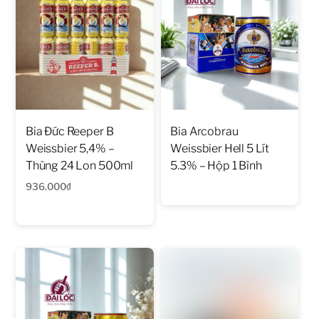
Bia Đức Reeper B
Bia Arcobrau
Weissbier 5,4% –
Weissbier Hell 5 Lít
Thùng 24 Lon 500ml
5.3% – Hộp 1 Bình
936.000
₫