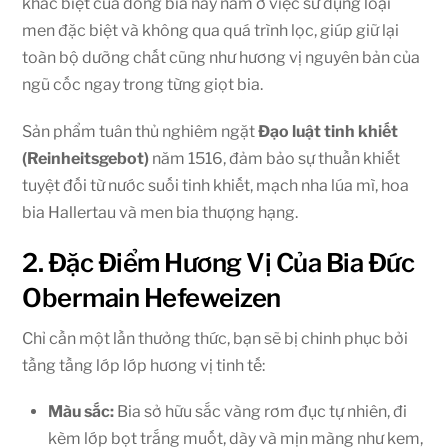
khác biệt của dòng bia này nằm ở việc sử dụng loại
men đặc biệt và không qua quá trình lọc, giúp giữ lại
toàn bộ dưỡng chất cũng như hương vị nguyên bản của
ngũ cốc ngay trong từng giọt bia.
Sản phẩm tuân thủ nghiêm ngặt
Đạo luật tinh khiết
(Reinheitsgebot)
năm 1516, đảm bảo sự thuần khiết
tuyệt đối từ nước suối tinh khiết, mạch nha lúa mì, hoa
bia Hallertau và men bia thượng hạng.
2. Đặc Điểm Hương Vị Của Bia Đức
Obermain Hefeweizen
Chỉ cần một lần thưởng thức, bạn sẽ bị chinh phục bởi
tầng tầng lớp lớp hương vị tinh tế:
Màu sắc:
Bia sở hữu sắc vàng rơm đục tự nhiên, đi
kèm lớp bọt trắng muốt, dày và mịn màng như kem,