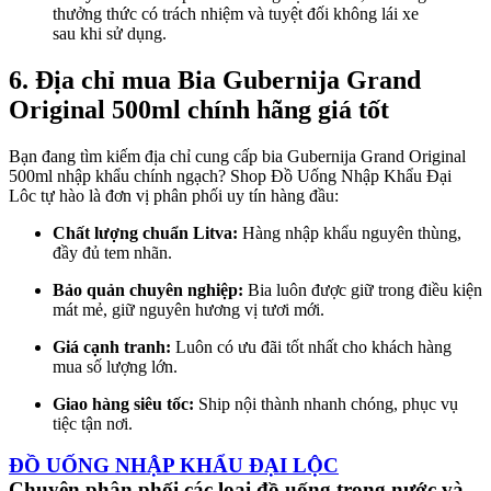
thưởng thức có trách nhiệm và tuyệt đối không lái xe
sau khi sử dụng.
6. Địa chỉ mua Bia Gubernija Grand
Original 500ml chính hãng giá tốt
Bạn đang tìm kiếm địa chỉ cung cấp bia Gubernija Grand Original
500ml nhập khẩu chính ngạch? Shop Đồ Uống Nhập Khẩu Đại
Lôc tự hào là đơn vị phân phối uy tín hàng đầu:
Chất lượng chuẩn Litva:
Hàng nhập khẩu nguyên thùng,
đầy đủ tem nhãn.
Bảo quản chuyên nghiệp:
Bia luôn được giữ trong điều kiện
mát mẻ, giữ nguyên hương vị tươi mới.
Giá cạnh tranh:
Luôn có ưu đãi tốt nhất cho khách hàng
mua số lượng lớn.
Giao hàng siêu tốc:
Ship nội thành nhanh chóng, phục vụ
tiệc tận nơi.
ĐỒ UỐNG NHẬP KHẨU ĐẠI LỘC
Chuyên phân phối các loại đồ uống trong nước và