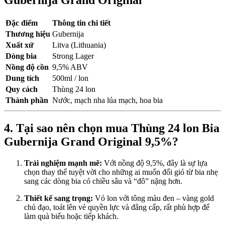
Gubernija Grand Original
Đặc điểm
Thông tin chi tiết
Thương hiệu
Gubernija
Xuất xứ
Litva (Lithuania)
Dòng bia
Strong Lager
Nồng độ cồn
9,5% ABV
Dung tích
500ml / lon
Quy cách
Thùng 24 lon
Thành phần
Nước, mạch nha lúa mạch, hoa bia
4. Tại sao nên chọn mua Thùng 24 lon Bia
Gubernija Grand Original 9,5%?
Trải nghiệm mạnh mẽ:
Với nồng độ 9,5%, đây là sự lựa
chọn thay thế tuyệt vời cho những ai muốn đổi gió từ bia nhẹ
sang các dòng bia có chiều sâu và “đô” nặng hơn.
Thiết kế sang trọng:
Vỏ lon với tông màu đen – vàng gold
chủ đạo, toát lên vẻ quyền lực và đẳng cấp, rất phù hợp để
làm quà biếu hoặc tiếp khách.