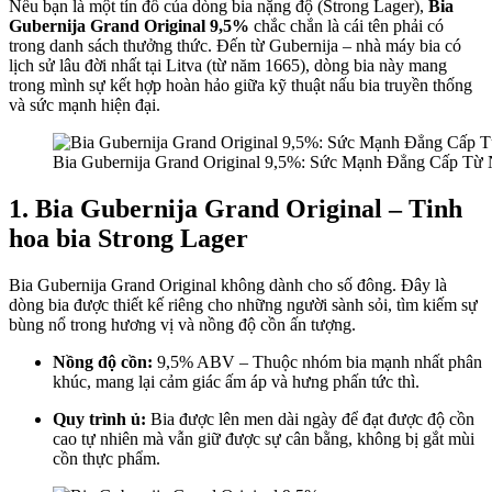
Nếu bạn là một tín đồ của dòng bia nặng độ (Strong Lager),
Bia
Gubernija Grand Original 9,5%
chắc chắn là cái tên phải có
trong danh sách thưởng thức. Đến từ Gubernija – nhà máy bia có
lịch sử lâu đời nhất tại Litva (từ năm 1665), dòng bia này mang
trong mình sự kết hợp hoàn hảo giữa kỹ thuật nấu bia truyền thống
và sức mạnh hiện đại.
Bia Gubernija Grand Original 9,5%: Sức Mạnh Đẳng Cấp Từ 
1. Bia Gubernija Grand Original – Tinh
hoa bia Strong Lager
Bia Gubernija Grand Original không dành cho số đông. Đây là
dòng bia được thiết kế riêng cho những người sành sỏi, tìm kiếm sự
bùng nổ trong hương vị và nồng độ cồn ấn tượng.
Nồng độ cồn:
9,5% ABV – Thuộc nhóm bia mạnh nhất phân
khúc, mang lại cảm giác ấm áp và hưng phấn tức thì.
Quy trình ủ:
Bia được lên men dài ngày để đạt được độ cồn
cao tự nhiên mà vẫn giữ được sự cân bằng, không bị gắt mùi
cồn thực phẩm.