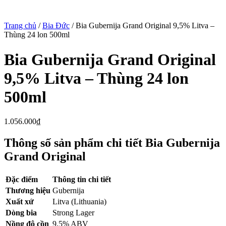
Trang chủ
/
Bia Đức
/ Bia Gubernija Grand Original 9,5% Litva –
Thùng 24 lon 500ml
Bia Gubernija Grand Original
9,5% Litva – Thùng 24 lon
500ml
1.056.000
₫
Thông số sản phẩm chi tiết Bia Gubernija
Grand Original
Đặc điểm
Thông tin chi tiết
Thương hiệu
Gubernija
Xuất xứ
Litva (Lithuania)
Dòng bia
Strong Lager
Nồng độ cồn
9,5% ABV