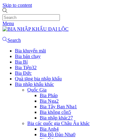
Skip to content
Menu
Search
Bia khuyến mãi
Bia bán chạy
Bia Bỉ
Bia Tiệp
32
Bia Đức
Quà tặng bia nhập khẩu
Bia nhập khẩu khác
Quốc Gia
Bia Pháp
Bia Nga
2
Bia Tây Ban Nha
1
Bia không cồn
5
Bia nhập khác
27
Bia các quốc gia Châu Âu khác
Bia Anh
4
Bia Bồ Đào Nha
0