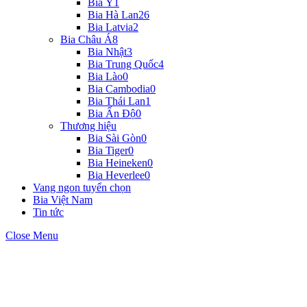
Bia Ý
1
Bia Hà Lan
26
Bia Latvia
2
Bia Châu Á
8
Bia Nhật
3
Bia Trung Quốc
4
Bia Lào
0
Bia Cambodia
0
Bia Thái Lan
1
Bia Ấn Độ
0
Thương hiệu
Bia Sài Gòn
0
Bia Tiger
0
Bia Heineken
0
Bia Heverlee
0
Vang ngon tuyển chọn
Bia Việt Nam
Tin tức
Close Menu