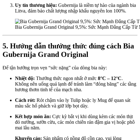
Uy tín thương hiệu:
Gubernija là niềm tự hào của ngành bia
Litva, đảm bảo chất lượng nhập khẩu nguyên lon 100%.
Bia Gubernija Grand Original 9,5%: Sức Mạnh Đẳng Cấp Từ 
5. Hướng dẫn thưởng thức đúng cách Bia
Gubernija Grand Original
Để tận hưởng trọn vẹn “sức nặng” của dòng bia này:
Nhiệt độ:
Thưởng thức ngon nhất ở mức
8°C – 12°C
.
Không nên uống quá lạnh để tránh làm “đóng băng” các tầng
hương thơm tinh tế của mạch nha.
Cách rót:
Rót chậm vào ly Tulip hoặc ly Mug để quan sát
màu sắc hổ phách và giữ lớp bọt dày.
Kết hợp món ăn:
Cực kỳ bắt vị khi dùng kèm các món thịt
đỏ nướng, sườn cừu, các món chiên rán đậm gia vị hoặc phô
mai lâu năm.
Khuyến cáo:
Sản phẩm có nồng độ cồn cao, vui lòng