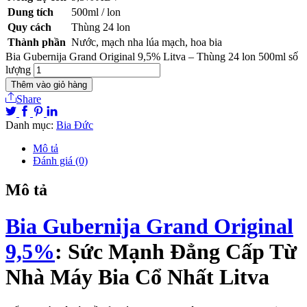
Dung tích
500ml / lon
Quy cách
Thùng 24 lon
Thành phần
Nước, mạch nha lúa mạch, hoa bia
Bia Gubernija Grand Original 9,5% Litva – Thùng 24 lon 500ml số
lượng
Thêm vào giỏ hàng
Share
Danh mục:
Bia Đức
Mô tả
Đánh giá (0)
Mô tả
Bia Gubernija Grand Original
9,5%
: Sức Mạnh Đẳng Cấp Từ
Nhà Máy Bia Cổ Nhất Litva