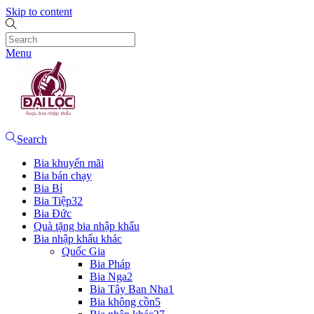
Skip to content
Menu
Search
Bia khuyến mãi
Bia bán chạy
Bia Bỉ
Bia Tiệp
32
Bia Đức
Quà tặng bia nhập khẩu
Bia nhập khẩu khác
Quốc Gia
Bia Pháp
Bia Nga
2
Bia Tây Ban Nha
1
Bia không cồn
5