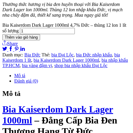
Thưởng thức hương vị bia đen huyền thoại với Bia Kaiserdom
Dark Lager lon 1000ml. Thùng 12 lon nhập khẩu Đức, vị mạch
nha cháy đậm đà, thiết kế sang trọng. Mua ngay giá tốt!
Bia Kaiserdom Dark Lager 1000ml 4,7% Đức – thùng 12 lon 1 lít
số lượng
Thêm vào giỏ hàng
Share
Danh mục:
Bia Đức
Thẻ:
bia Đại Lộc
,
bia Đức nhập khẩu
,
bia
Kaiserdom 1 lít
,
bia Kaiserdom Dark Lager 1000ml
,
bia nhập khẩu
TP.HCM
,
bia vàng đậm vị
,
shop bia nhập khẩu Đại Lộc
Mô tả
Đánh giá (0)
Mô tả
Bia Kaiserdom Dark Lager
1000ml
– Đẳng Cấp Bia Đen
Thượng Hạng Từ Đức