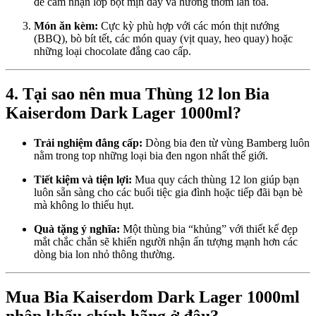
để cảm nhận lớp bọt mịn dày và hương thơm lan tỏa.
Món ăn kèm:
Cực kỳ phù hợp với các món thịt nướng
(BBQ), bò bít tết, các món quay (vịt quay, heo quay) hoặc
những loại chocolate đắng cao cấp.
4. Tại sao nên mua Thùng 12 lon Bia
Kaiserdom Dark Lager 1000ml?
Trải nghiệm đẳng cấp:
Dòng bia đen từ vùng Bamberg luôn
nằm trong top những loại bia đen ngon nhất thế giới.
Tiết kiệm và tiện lợi:
Mua quy cách thùng 12 lon giúp bạn
luôn sẵn sàng cho các buổi tiệc gia đình hoặc tiếp đãi bạn bè
mà không lo thiếu hụt.
Quà tặng ý nghĩa:
Một thùng bia “khủng” với thiết kế đẹp
mắt chắc chắn sẽ khiến người nhận ấn tượng mạnh hơn các
dòng bia lon nhỏ thông thường.
Mua Bia Kaiserdom Dark Lager 1000ml
nhập khẩu chính hãng ở đâu?