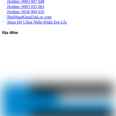
Hotline: 0903 007 048
Hotline: 0903 035 063
Hotline: 0936 909 016
BiaNhapKhauDaiLoc.com
Shop Đồ Uống Nhập Khẩu Đại Lộc
Địa điểm