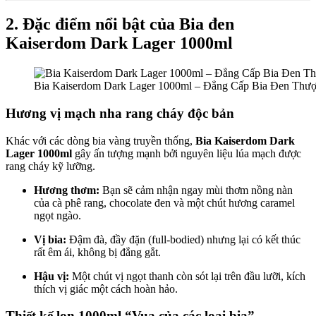
2. Đặc điểm nổi bật của Bia đen
Kaiserdom Dark Lager 1000ml
Bia Kaiserdom Dark Lager 1000ml – Đẳng Cấp Bia Đen Thư
Hương vị mạch nha rang cháy độc bản
Khác với các dòng bia vàng truyền thống,
Bia Kaiserdom Dark
Lager 1000ml
gây ấn tượng mạnh bởi nguyên liệu lúa mạch được
rang cháy kỹ lưỡng.
Hương thơm:
Bạn sẽ cảm nhận ngay mùi thơm nồng nàn
của cà phê rang, chocolate đen và một chút hương caramel
ngọt ngào.
Vị bia:
Đậm đà, đầy đặn (full-bodied) nhưng lại có kết thúc
rất êm ái, không bị đắng gắt.
Hậu vị:
Một chút vị ngọt thanh còn sót lại trên đầu lưỡi, kích
thích vị giác một cách hoàn hảo.
Thiết kế lon 1000ml “Vua của các loại bia”