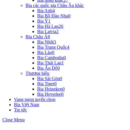
Bia nhập khác
27
Bia các quốc gia Châu Âu khác
Bia Anh
4
Bia Bồ Đào Nha
0
Bia Ý
1
Bia Hà Lan
26
Bia Latvia
2
Bia Châu Á
8
Bia Nhật
3
Bia Trung Quốc
4
Bia Lào
0
Bia Cambodia
0
Bia Thái Lan
1
Bia Ấn Độ
0
Thương hiệu
Bia Sài Gòn
0
Bia Tiger
0
Bia Heineken
0
Bia Heverlee
0
Vang ngon tuyển chọn
Bia Việt Nam
Tin tức
Close Menu