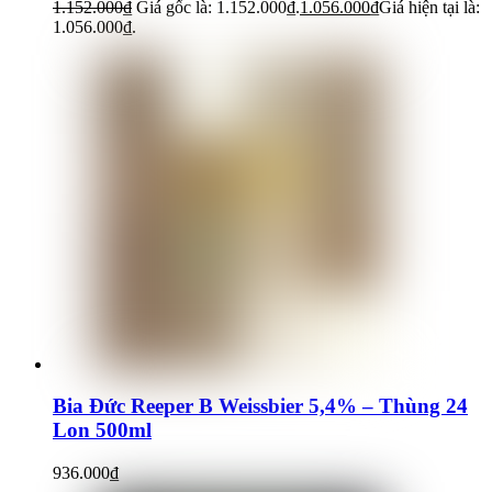
1.152.000
₫
Giá gốc là: 1.152.000₫.
1.056.000
₫
Giá hiện tại là:
1.056.000₫.
Bia Đức Reeper B Weissbier 5,4% – Thùng 24
Lon 500ml
936.000
₫