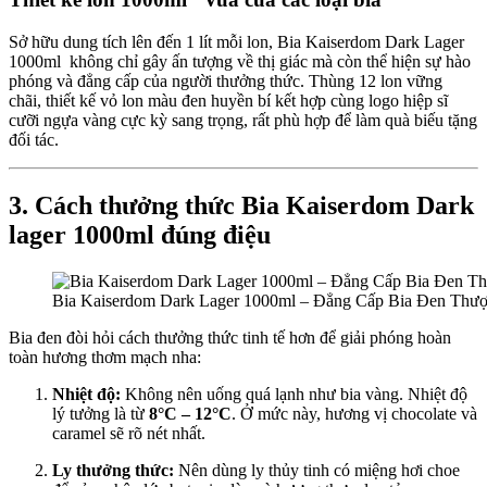
Sở hữu dung tích lên đến 1 lít mỗi lon, Bia Kaiserdom Dark Lager
1000ml không chỉ gây ấn tượng về thị giác mà còn thể hiện sự hào
phóng và đẳng cấp của người thưởng thức. Thùng 12 lon vững
chãi, thiết kế vỏ lon màu đen huyền bí kết hợp cùng logo hiệp sĩ
cưỡi ngựa vàng cực kỳ sang trọng, rất phù hợp để làm quà biếu tặng
đối tác.
3. Cách thưởng thức Bia Kaiserdom Dark
lager 1000ml đúng điệu
Bia Kaiserdom Dark Lager 1000ml – Đẳng Cấp Bia Đen Thư
Bia đen đòi hỏi cách thưởng thức tinh tế hơn để giải phóng hoàn
toàn hương thơm mạch nha:
Nhiệt độ:
Không nên uống quá lạnh như bia vàng. Nhiệt độ
lý tưởng là từ
8°C – 12°C
. Ở mức này, hương vị chocolate và
caramel sẽ rõ nét nhất.
Ly thưởng thức:
Nên dùng ly thủy tinh có miệng hơi choe