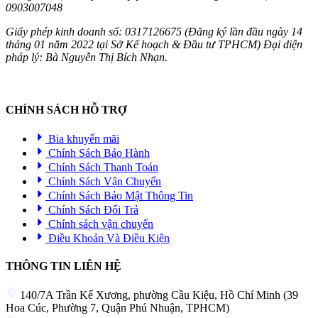
0903007048
Giấy phép kinh doanh số: 0317126675 (Đăng ký lần đầu ngày 14
tháng 01 năm 2022 tại Sở Kế hoạch & Đầu tư TPHCM) Đại diện
pháp lý: Bà Nguyễn Thị Bích Nhạn.
CHÍNH SÁCH HỖ TRỢ
Bia khuyến mãi
Chính Sách Bảo Hành
Chính Sách Thanh Toán
Chính Sách Vận Chuyển
Chính Sách Bảo Mật Thông Tin
Chính Sách Đổi Trả
Chính sách vận chuyển
Điều Khoản Và Điều Kiện
THÔNG TIN LIÊN HỆ
140/7A Trần Kế Xương, phường Cầu Kiệu, Hồ Chí Minh (39
Hoa Cúc, Phường 7, Quận Phú Nhuận, TPHCM)