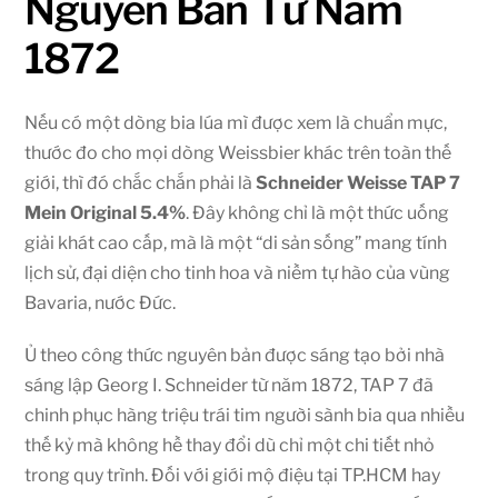
Nguyên Bản Từ Năm
1872
Nếu có một dòng bia lúa mì được xem là chuẩn mực,
thước đo cho mọi dòng Weissbier khác trên toàn thế
giới, thì đó chắc chắn phải là
Schneider Weisse TAP 7
Mein Original 5.4%
. Đây không chỉ là một thức uống
giải khát cao cấp, mà là một “di sản sống” mang tính
lịch sử, đại diện cho tinh hoa và niềm tự hào của vùng
Bavaria, nước Đức.
Ủ theo công thức nguyên bản được sáng tạo bởi nhà
sáng lập Georg I. Schneider từ năm 1872, TAP 7 đã
chinh phục hàng triệu trái tim người sành bia qua nhiều
thế kỷ mà không hề thay đổi dù chỉ một chi tiết nhỏ
trong quy trình. Đối với giới mộ điệu tại TP.HCM hay