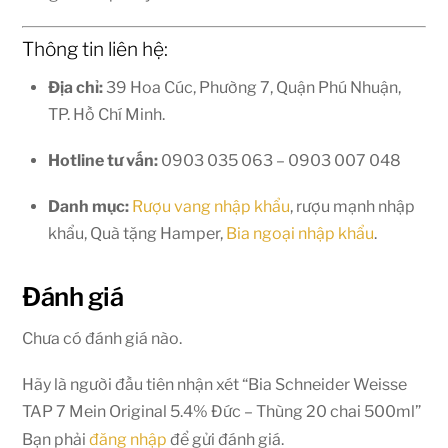
Thông tin liên hệ:
Địa chỉ:
39 Hoa Cúc, Phường 7, Quận Phú Nhuận,
TP. Hồ Chí Minh.
Hotline tư vấn:
0903 035 063 – 0903 007 048
Danh mục:
Rượu vang nhập khẩu
, rượu mạnh nhập
khẩu, Quà tặng Hamper,
Bia ngoại nhập khẩu
.
Đánh giá
Chưa có đánh giá nào.
Hãy là người đầu tiên nhận xét “Bia Schneider Weisse
TAP 7 Mein Original 5.4% Đức – Thùng 20 chai 500ml”
Bạn phải
đăng nhập
để gửi đánh giá.