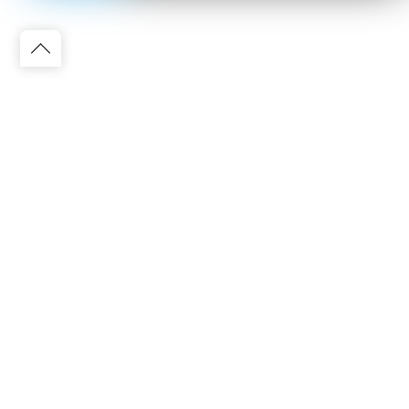
Back
to
top