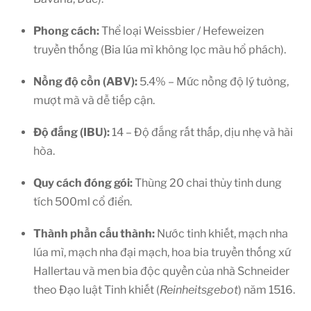
Phong cách:
Thể loại Weissbier / Hefeweizen
truyền thống (Bia lúa mì không lọc màu hổ phách).
Nồng độ cồn (ABV):
5.4% – Mức nồng độ lý tưởng,
mượt mà và dễ tiếp cận.
Độ đắng (IBU):
14 – Độ đắng rất thấp, dịu nhẹ và hài
hòa.
Quy cách đóng gói:
Thùng 20 chai thủy tinh dung
tích 500ml cổ điển.
Thành phần cấu thành:
Nước tinh khiết, mạch nha
lúa mì, mạch nha đại mạch, hoa bia truyền thống xứ
Hallertau và men bia độc quyền của nhà Schneider
theo Đạo luật Tinh khiết (
Reinheitsgebot
) năm 1516.