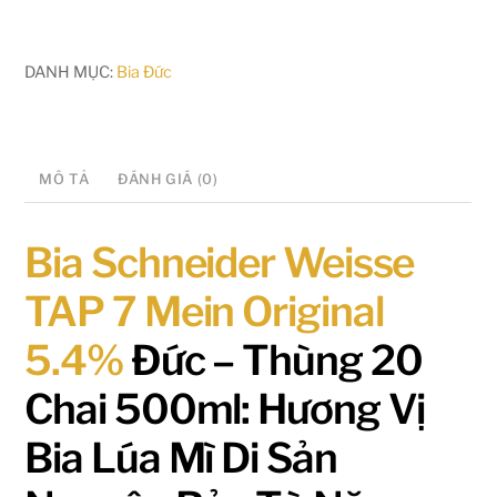
DANH MỤC:
Bia Đức
MÔ TẢ
ĐÁNH GIÁ (0)
Bia Schneider Weisse
TAP 7 Mein Original
5.4%
Đức – Thùng 20
Chai 500ml: Hương Vị
Bia Lúa Mì Di Sản