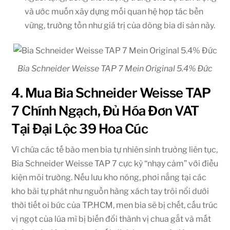
và ước muốn xây dựng mối quan hệ hợp tác bền
vững, trường tồn như giá trị của dòng bia di sản này.
Bia Schneider Weisse TAP 7 Mein Original 5.4% Đức
4. Mua Bia Schneider Weisse TAP
7 Chính Ngạch, Đủ Hóa Đơn VAT
Tại Đại Lộc 39 Hoa Cúc
Vì chứa các tế bào men bia tự nhiên sinh trưởng liên tục,
Bia Schneider Weisse TAP 7 cực kỳ “nhạy cảm” với điều
kiện môi trường. Nếu lưu kho nóng, phơi nắng tại các
kho bãi tự phát như nguồn hàng xách tay trôi nổi dưới
thời tiết oi bức của TP.HCM, men bia sẽ bị chết, cấu trúc
vị ngọt của lúa mì bị biến đổi thành vị chua gắt và mất