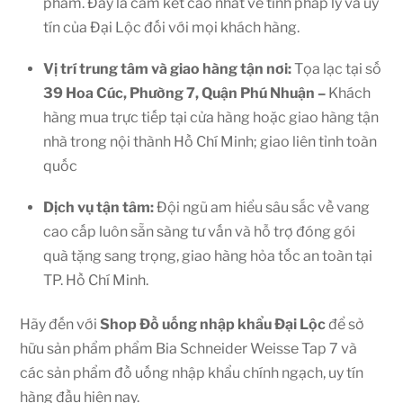
phẩm. Đây là cam kết cao nhất về tính pháp lý và uy
tín của Đại Lộc đối với mọi khách hàng.
Vị trí trung tâm và giao hàng tận nơi:
Tọa lạc tại số
39 Hoa Cúc, Phường 7, Quận Phú Nhuận –
Khách
hàng mua trực tiếp tại cửa hàng hoặc giao hàng tận
nhà trong nội thành Hồ Chí Minh; giao liên tỉnh toàn
quốc
Dịch vụ tận tâm:
Đội ngũ am hiểu sâu sắc về vang
cao cấp luôn sẵn sàng tư vấn và hỗ trợ đóng gói
quà tặng sang trọng, giao hàng hỏa tốc an toàn tại
TP. Hồ Chí Minh.
Hãy đến với
Shop
Đồ uống nhập khẩu Đại Lộc
để sở
hữu sản phẩm phẩm Bia Schneider Weisse Tap 7 và
các sản phẩm đồ uống nhập khẩu chính ngạch, uy tín
hàng đầu hiện nay.