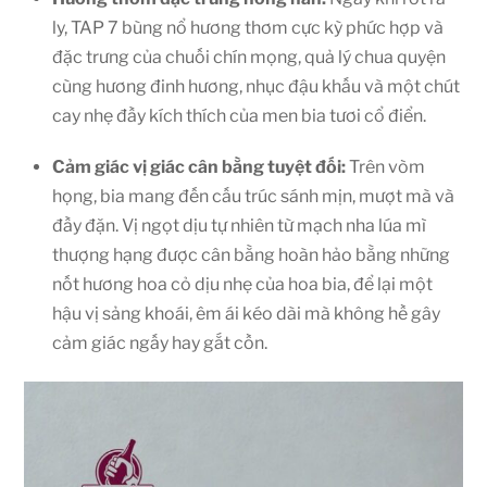
ly, TAP 7 bùng nổ hương thơm cực kỳ phức hợp và
đặc trưng của chuối chín mọng, quả lý chua quyện
cùng hương đinh hương, nhục đậu khấu và một chút
cay nhẹ đầy kích thích của men bia tươi cổ điển.
Cảm giác vị giác cân bằng tuyệt đối:
Trên vòm
họng, bia mang đến cấu trúc sánh mịn, mượt mà và
đầy đặn. Vị ngọt dịu tự nhiên từ mạch nha lúa mì
thượng hạng được cân bằng hoàn hảo bằng những
nốt hương hoa cỏ dịu nhẹ của hoa bia, để lại một
hậu vị sảng khoái, êm ái kéo dài mà không hề gây
cảm giác ngấy hay gắt cồn.