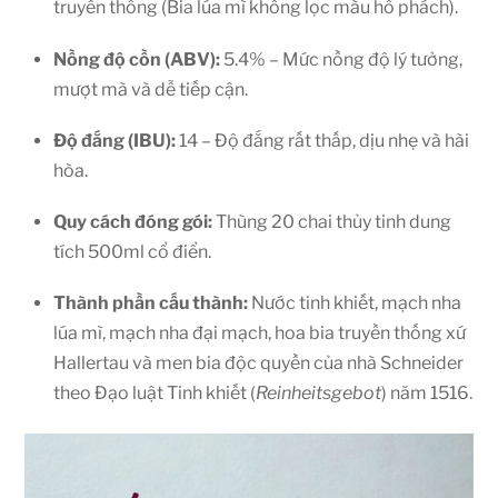
truyền thống (Bia lúa mì không lọc màu hổ phách).
Nồng độ cồn (ABV):
5.4% – Mức nồng độ lý tưởng,
mượt mà và dễ tiếp cận.
Độ đắng (IBU):
14 – Độ đắng rất thấp, dịu nhẹ và hài
hòa.
Quy cách đóng gói:
Thùng 20 chai thủy tinh dung
tích 500ml cổ điển.
Thành phần cấu thành:
Nước tinh khiết, mạch nha
lúa mì, mạch nha đại mạch, hoa bia truyền thống xứ
Hallertau và men bia độc quyền của nhà Schneider
theo Đạo luật Tinh khiết (
Reinheitsgebot
) năm 1516.