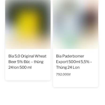
Bia 5,0 Original Wheat
Bia Paderborner
Beer 5% Đức – thùng
Export 500ml 5,5% –
24 lon 500 ml
Thùng 24 Lon
792.000
₫