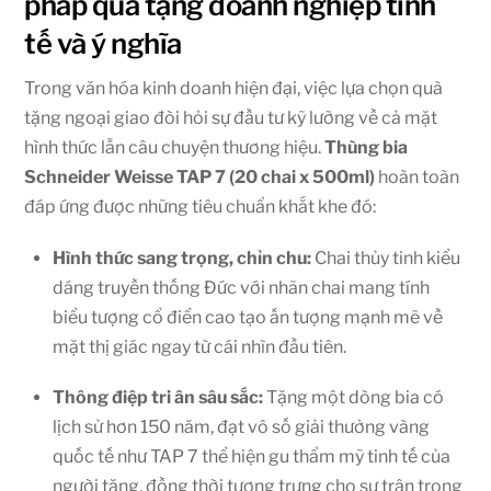
pháp quà tặng doanh nghiệp tinh
tế và ý nghĩa
Trong văn hóa kinh doanh hiện đại, việc lựa chọn quà
tặng ngoại giao đòi hỏi sự đầu tư kỹ lưỡng về cả mặt
hình thức lẫn câu chuyện thương hiệu.
Thùng bia
Schneider Weisse TAP 7 (20 chai x 500ml)
hoàn toàn
đáp ứng được những tiêu chuẩn khắt khe đó:
Hình thức sang trọng, chỉn chu:
Chai thủy tinh kiểu
dáng truyền thống Đức với nhãn chai mang tính
biểu tượng cổ điển cao tạo ấn tượng mạnh mẽ về
mặt thị giác ngay từ cái nhìn đầu tiên.
Thông điệp tri ân sâu sắc:
Tặng một dòng bia có
lịch sử hơn 150 năm, đạt vô số giải thưởng vàng
quốc tế như TAP 7 thể hiện gu thẩm mỹ tinh tế của
người tặng, đồng thời tượng trưng cho sự trân trọng