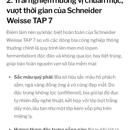
2. Trải nghiệm hương vị chuẩn mực,
vượt thời gian của Schneider
Weisse TAP 7
Điểm làm nên sự khác biệt hoàn toàn của Schneider
Weisse TAP 7 so với các dòng bia công nghiệp thông
thường chính là quy trình lên men mở (open
fermentation) độc đáo và không qua lọc hay tiệt trùng,
giúp bảo toàn nguyên vẹn sớ bia mềm mại:
Sắc màu quý phái:
Bia sở hữu sắc màu hổ phách
sẫm, ngả vàng đồng óng ả vô cùng đẹp mắt. Do
đặc trưng không lọc (unfiltered), bia giữ lại độ đục
tự nhiên đầy nghệ thuật, kết hợp với lớp bọt trắng
dày mịn, lâu tan như một lớp kem xốp phủ trên
miệng ly.
Hương thơm đặc trưng nồng nàn:
Ngay khi rót ra