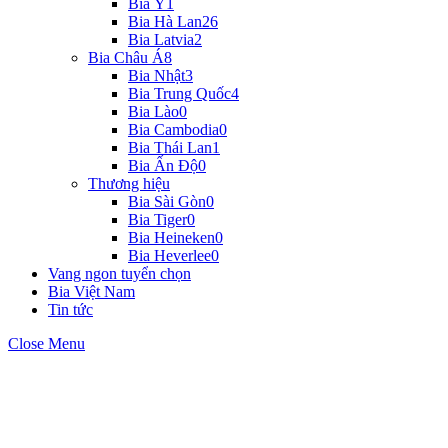
Bia Ý
1
Bia Hà Lan
26
Bia Latvia
2
Bia Châu Á
8
Bia Nhật
3
Bia Trung Quốc
4
Bia Lào
0
Bia Cambodia
0
Bia Thái Lan
1
Bia Ấn Độ
0
Thương hiệu
Bia Sài Gòn
0
Bia Tiger
0
Bia Heineken
0
Bia Heverlee
0
Vang ngon tuyển chọn
Bia Việt Nam
Tin tức
Close Menu