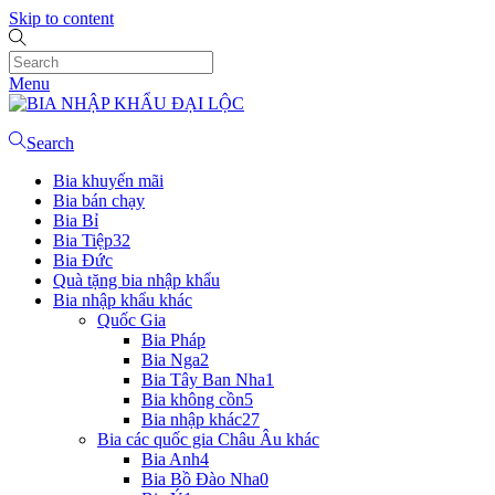
Skip to content
Menu
Search
Bia khuyến mãi
Bia bán chạy
Bia Bỉ
Bia Tiệp
32
Bia Đức
Quà tặng bia nhập khẩu
Bia nhập khẩu khác
Quốc Gia
Bia Pháp
Bia Nga
2
Bia Tây Ban Nha
1
Bia không cồn
5
Bia nhập khác
27
Bia các quốc gia Châu Âu khác
Bia Anh
4
Bia Bồ Đào Nha
0