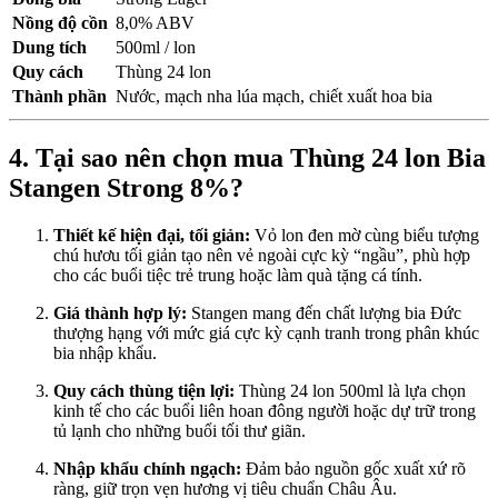
Nồng độ cồn
8,0% ABV
Dung tích
500ml / lon
Quy cách
Thùng 24 lon
Thành phần
Nước, mạch nha lúa mạch, chiết xuất hoa bia
4. Tại sao nên chọn mua Thùng 24 lon Bia
Stangen Strong 8%?
Thiết kế hiện đại, tối giản:
Vỏ lon đen mờ cùng biểu tượng
chú hươu tối giản tạo nên vẻ ngoài cực kỳ “ngầu”, phù hợp
cho các buổi tiệc trẻ trung hoặc làm quà tặng cá tính.
Giá thành hợp lý:
Stangen mang đến chất lượng bia Đức
thượng hạng với mức giá cực kỳ cạnh tranh trong phân khúc
bia nhập khẩu.
Quy cách thùng tiện lợi:
Thùng 24 lon 500ml là lựa chọn
kinh tế cho các buổi liên hoan đông người hoặc dự trữ trong
tủ lạnh cho những buổi tối thư giãn.
Nhập khẩu chính ngạch:
Đảm bảo nguồn gốc xuất xứ rõ
ràng, giữ trọn vẹn hương vị tiêu chuẩn Châu Âu.