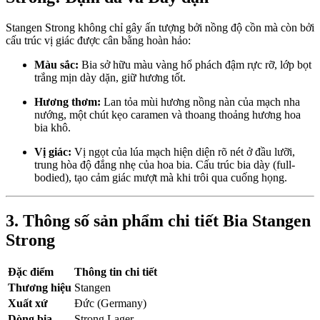
Stangen Strong không chỉ gây ấn tượng bởi nồng độ cồn mà còn bởi
cấu trúc vị giác được cân bằng hoàn hảo:
Màu sắc:
Bia sở hữu màu vàng hổ phách đậm rực rỡ, lớp bọt
trắng mịn dày dặn, giữ hương tốt.
Hương thơm:
Lan tỏa mùi hương nồng nàn của mạch nha
nướng, một chút kẹo caramen và thoang thoảng hương hoa
bia khô.
Vị giác:
Vị ngọt của lúa mạch hiện diện rõ nét ở đầu lưỡi,
trung hòa độ đắng nhẹ của hoa bia. Cấu trúc bia dày (full-
bodied), tạo cảm giác mượt mà khi trôi qua cuống họng.
3. Thông số sản phẩm chi tiết Bia Stangen
Strong
Đặc điểm
Thông tin chi tiết
Thương hiệu
Stangen
Xuất xứ
Đức (Germany)
Dòng bia
Strong Lager