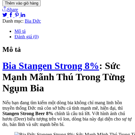
Thêm vào giỏ hàng
Share
Danh mục:
Bia Đức
Mô tả
Đánh giá (0)
Mô tả
Bia Stangen Strong 8%
: Sức
Mạnh Mãnh Thú Trong Từng
Ngụm Bia
Nếu bạn đang tìm kiếm một dòng bia không chỉ mang linh hồn
truyền thống Đức mà còn sở hữu cá tính mạnh mẽ, hiện đại, thì
Stangen Strong Beer 8%
chính là câu trả lời. Với hình ảnh chú
hươu (Deer) biểu tượng trên vỏ lon, dòng bia này đại diện cho sự tự
do, bản lĩnh và sức mạnh bền bỉ.