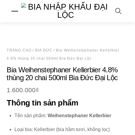
Skip
Menu
to
content
Search
TRANG CHỦ
/
BIA ĐỨC
/ Bia Weihenstephaner Kellerbier
4.8% thùng 20 chai 500ml Bia Đức Đại Lộc
Bia Weihenstephaner Kellerbier 4.8%
thùng 20 chai 500ml Bia Đức Đại Lộc
1.600.000
₫
Thông tin sản phẩm
Tên sản phẩm:
Weihenstephaner Kellerbier
Loại bia: Kellerbier (bia hầm tươi, không lọc)