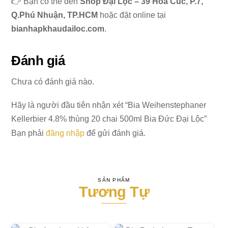
👉 Bạn có thể đến
Shop Đại Lộc – 39 Hoa Cúc, P.7,
Q.Phú Nhuận, TP.HCM
hoặc đặt online tại
bianhapkhaudailoc.com
.
Đánh giá
Chưa có đánh giá nào.
Hãy là người đầu tiên nhận xét “Bia Weihenstephaner
Kellerbier 4.8% thùng 20 chai 500ml Bia Đức Đại Lộc”
Bạn phải
đăng nhập
để gửi đánh giá.
SẢN PHẨM
Tương Tự