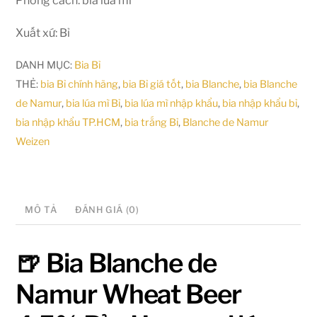
Phong cách: bia lúa mì
Xuất xứ: Bỉ
DANH MỤC:
Bia Bỉ
THẺ:
bia Bỉ chính hãng
,
bia Bỉ giá tốt
,
bia Blanche
,
bia Blanche
de Namur
,
bia lúa mì Bỉ
,
bia lúa mì nhập khẩu
,
bia nhập khẩu bỉ
,
bia nhập khẩu TP.HCM
,
bia trắng Bỉ
,
Blanche de Namur
Weizen
MÔ TẢ
ĐÁNH GIÁ (0)
🍺 Bia Blanche de
Namur Wheat Beer