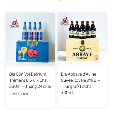
Bia Con Voi Delirium
Bia Abbaye d’Aulne
Tremens 8,5% – Chai
Cuvee Royale 9% Bỉ –
330ml – Thùng 24 chai
Thùng Gỗ 12 Chai
330ml
2.280.000
₫