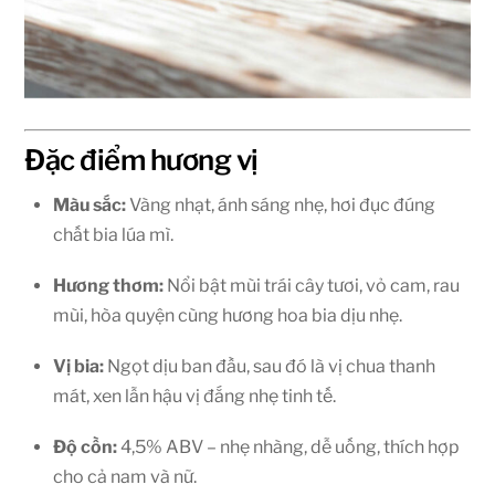
Đặc điểm hương vị
Màu sắc:
Vàng nhạt, ánh sáng nhẹ, hơi đục đúng
chất bia lúa mì.
Hương thơm:
Nổi bật mùi trái cây tươi, vỏ cam, rau
mùi, hòa quyện cùng hương hoa bia dịu nhẹ.
Vị bia:
Ngọt dịu ban đầu, sau đó là vị chua thanh
mát, xen lẫn hậu vị đắng nhẹ tinh tế.
Độ cồn:
4,5% ABV – nhẹ nhàng, dễ uống, thích hợp
cho cả nam và nữ.