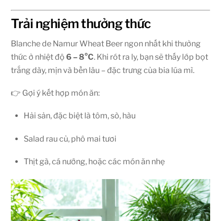
Trải nghiệm thưởng thức
Blanche de Namur Wheat Beer ngon nhất khi thưởng
thức ở nhiệt độ
6 – 8°C
. Khi rót ra ly, bạn sẽ thấy lớp bọt
trắng dày, mịn và bền lâu – đặc trưng của bia lúa mì.
👉 Gợi ý kết hợp món ăn:
Hải sản, đặc biệt là tôm, sò, hàu
Salad rau củ, phô mai tươi
Thịt gà, cá nướng, hoặc các món ăn nhẹ