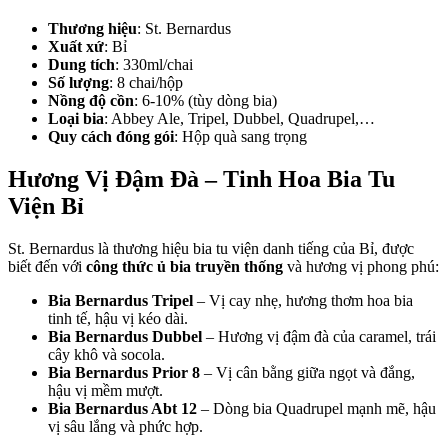
Thương hiệu
: St. Bernardus
Xuất xứ
: Bỉ
Dung tích
: 330ml/chai
Số lượng
: 8 chai/hộp
Nồng độ cồn
: 6-10% (tùy dòng bia)
Loại bia
: Abbey Ale, Tripel, Dubbel, Quadrupel,…
Quy cách đóng gói
: Hộp quà sang trọng
Hương Vị Đậm Đà – Tinh Hoa Bia Tu
Viện Bỉ
St. Bernardus là thương hiệu bia tu viện danh tiếng của Bỉ, được
biết đến với
công thức ủ bia truyền thống
và hương vị phong phú:
Bia Bernardus Tripel
– Vị cay nhẹ, hương thơm hoa bia
tinh tế, hậu vị kéo dài.
Bia Bernardus Dubbel
– Hương vị đậm đà của caramel, trái
cây khô và socola.
Bia Bernardus Prior 8
– Vị cân bằng giữa ngọt và đắng,
hậu vị mềm mượt.
Bia Bernardus Abt 12
– Dòng bia Quadrupel mạnh mẽ, hậu
vị sâu lắng và phức hợp.