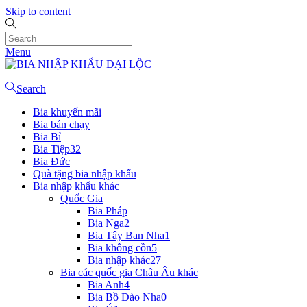
Skip to content
Menu
Search
Bia khuyến mãi
Bia bán chạy
Bia Bỉ
Bia Tiệp
32
Bia Đức
Quà tặng bia nhập khẩu
Bia nhập khẩu khác
Quốc Gia
Bia Pháp
Bia Nga
2
Bia Tây Ban Nha
1
Bia không cồn
5
Bia nhập khác
27
Bia các quốc gia Châu Âu khác
Bia Anh
4
Bia Bồ Đào Nha
0