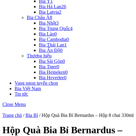
Bia Ý
1
Bia Hà Lan
26
Bia Latvia
2
Bia Châu Á
8
Bia Nhật
3
Bia Trung Quốc
4
Bia Lào
0
Bia Cambodia
0
Bia Thái Lan
1
Bia Ấn Độ
0
Thương hiệu
Bia Sài Gòn
0
Bia Tiger
0
Bia Heineken
0
Bia Heverlee
0
Vang ngon tuyển chọn
Bia Việt Nam
Tin tức
Close Menu
Trang chủ
/
Bia Bỉ
/ Hộp Quà Bia Bỉ Bernardus – Hộp 8 chai 330ml
Hộp Quà Bia Bỉ Bernardus –