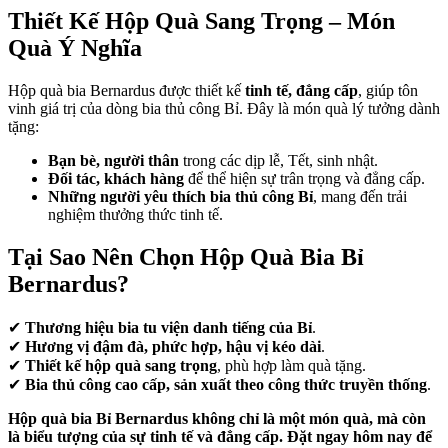
Thiết Kế Hộp Quà Sang Trọng – Món
Quà Ý Nghĩa
Hộp quà bia Bernardus được thiết kế
tinh tế, đẳng cấp
, giúp tôn
vinh giá trị của dòng bia thủ công Bỉ. Đây là món quà lý tưởng dành
tặng:
Bạn bè, người thân
trong các dịp lễ, Tết, sinh nhật.
Đối tác, khách hàng
để thể hiện sự trân trọng và đẳng cấp.
Những người yêu thích bia thủ công Bỉ
, mang đến trải
nghiệm thưởng thức tinh tế.
Tại Sao Nên Chọn Hộp Quà Bia Bỉ
Bernardus?
✔
Thương hiệu bia tu viện danh tiếng của Bỉ
.
✔
Hương vị đậm đà, phức hợp, hậu vị kéo dài
.
✔
Thiết kế hộp quà sang trọng
, phù hợp làm quà tặng.
✔
Bia thủ công cao cấp, sản xuất theo công thức truyền thống
.
Hộp quà bia Bỉ Bernardus không chỉ là một món quà, mà còn
là biểu tượng của sự tinh tế và đẳng cấp. Đặt ngay hôm nay để