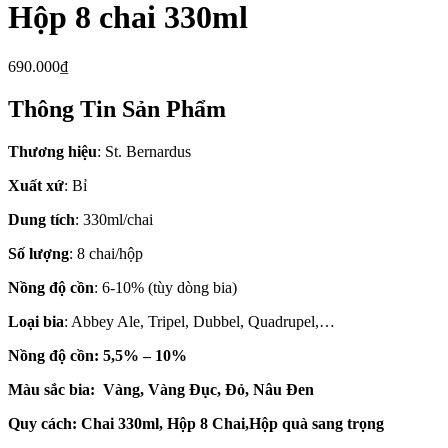
Hộp 8 chai 330ml
690.000
₫
Thông Tin Sản Phẩm
Thương hiệu
: St. Bernardus
Xuất xứ
: Bỉ
Dung tích
: 330ml/chai
Số lượng
: 8 chai/hộp
Nồng độ cồn
: 6-10% (tùy dòng bia)
Loại bia
: Abbey Ale, Tripel, Dubbel, Quadrupel,…
Nồng độ cồn: 5,5% – 10%
Màu sắc bia: Vàng, Vàng Đục, Đỏ, Nâu Đen
Quy cách: Chai 330ml, Hộp 8 Chai,Hộp quà sang trọng