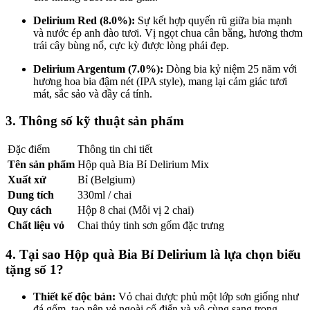
Delirium Red (8.0%):
Sự kết hợp quyến rũ giữa bia mạnh
và nước ép anh đào tươi. Vị ngọt chua cân bằng, hương thơm
trái cây bùng nổ, cực kỳ được lòng phái đẹp.
Delirium Argentum (7.0%):
Dòng bia kỷ niệm 25 năm với
hương hoa bia đậm nét (IPA style), mang lại cảm giác tươi
mát, sắc sảo và đầy cá tính.
3. Thông số kỹ thuật sản phẩm
Đặc điểm
Thông tin chi tiết
Tên sản phẩm
Hộp quà Bia Bỉ Delirium Mix
Xuất xứ
Bỉ (Belgium)
Dung tích
330ml / chai
Quy cách
Hộp 8 chai (Mỗi vị 2 chai)
Chất liệu vỏ
Chai thủy tinh sơn gốm đặc trưng
4. Tại sao Hộp quà Bia Bỉ Delirium là lựa chọn biếu
tặng số 1?
Thiết kế độc bản:
Vỏ chai được phủ một lớp sơn giống như
đá gốm, tạo nên vẻ ngoài cổ điển và vô cùng sang trọng.