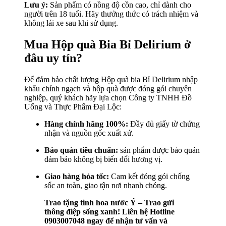
Lưu ý:
Sản phẩm có nồng độ cồn cao, chỉ dành cho
người trên 18 tuổi. Hãy thưởng thức có trách nhiệm và
không lái xe sau khi sử dụng.
Mua Hộp quà Bia Bỉ Delirium ở
đâu uy tín?
Để đảm bảo chất lượng Hộp quà bia Bỉ Delirium nhập
khẩu chính ngạch và hộp quà được đóng gói chuyên
nghiệp, quý khách hãy lựa chọn Công ty TNHH Đồ
Uống và Thực Phẩm Đại Lộc:
Hàng chính hãng 100%:
Đầy đủ giấy tờ chứng
nhận và nguồn gốc xuất xứ.
Bảo quản tiêu chuẩn:
sản phẩm được bảo quản
đảm bảo không bị biến đổi hương vị.
Giao hàng hỏa tốc:
Cam kết đóng gói chống
sốc an toàn, giao tận nơi nhanh chóng.
Trao tặng tinh hoa nước Ý – Trao gửi
thông điệp sống xanh! Liên hệ Hotline
0903007048 ngay để nhận tư vấn và