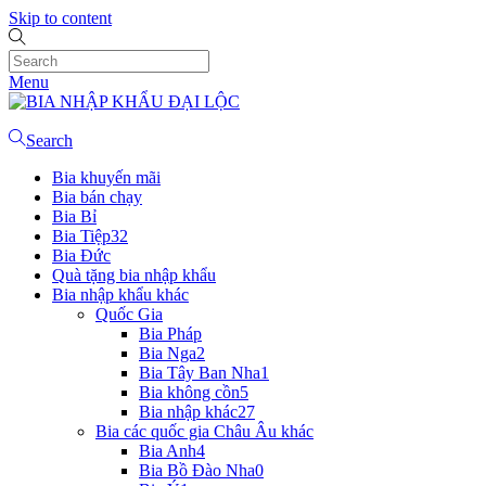
Skip to content
Menu
Search
Bia khuyến mãi
Bia bán chạy
Bia Bỉ
Bia Tiệp
32
Bia Đức
Quà tặng bia nhập khẩu
Bia nhập khẩu khác
Quốc Gia
Bia Pháp
Bia Nga
2
Bia Tây Ban Nha
1
Bia không cồn
5
Bia nhập khác
27
Bia các quốc gia Châu Âu khác
Bia Anh
4
Bia Bồ Đào Nha
0