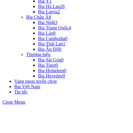
Bia Ý
1
Bia Hà Lan
26
Bia Latvia
2
Bia Châu Á
8
Bia Nhật
3
Bia Trung Quốc
4
Bia Lào
0
Bia Cambodia
0
Bia Thái Lan
1
Bia Ấn Độ
0
Thương hiệu
Bia Sài Gòn
0
Bia Tiger
0
Bia Heineken
0
Bia Heverlee
0
Vang ngon tuyển chọn
Bia Việt Nam
Tin tức
Close Menu