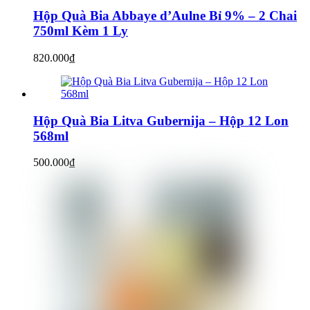
Hộp Quà Bia Abbaye d’Aulne Bỉ 9% – 2 Chai
750ml Kèm 1 Ly
820.000
₫
Hộp Quà Bia Litva Gubernija – Hộp 12 Lon
568ml
500.000
₫