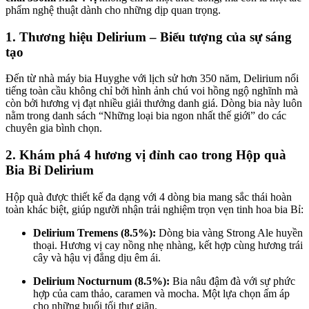
phẩm nghệ thuật dành cho những dịp quan trọng.
1. Thương hiệu Delirium – Biểu tượng của sự sáng
tạo
Đến từ nhà máy bia Huyghe với lịch sử hơn 350 năm, Delirium nổi
tiếng toàn cầu không chỉ bởi hình ảnh chú voi hồng ngộ nghĩnh mà
còn bởi hương vị đạt nhiều giải thưởng danh giá. Dòng bia này luôn
nằm trong danh sách “Những loại bia ngon nhất thế giới” do các
chuyên gia bình chọn.
2. Khám phá 4 hương vị đỉnh cao trong Hộp quà
Bia Bỉ Delirium
Hộp quà được thiết kế đa dạng với 4 dòng bia mang sắc thái hoàn
toàn khác biệt, giúp người nhận trải nghiệm trọn vẹn tinh hoa bia Bỉ:
Delirium Tremens (8.5%):
Dòng bia vàng Strong Ale huyền
thoại. Hương vị cay nồng nhẹ nhàng, kết hợp cùng hương trái
cây và hậu vị đắng dịu êm ái.
Delirium Nocturnum (8.5%):
Bia nâu đậm đà với sự phức
hợp của cam thảo, caramen và mocha. Một lựa chọn ấm áp
cho những buổi tối thư giãn.