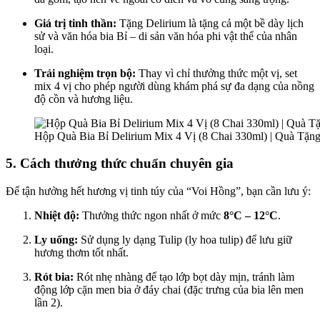
Giá trị tinh thần:
Tặng Delirium là tặng cả một bề dày lịch
sử và văn hóa bia Bỉ – di sản văn hóa phi vật thể của nhân
loại.
Trải nghiệm trọn bộ:
Thay vì chỉ thưởng thức một vị, set
mix 4 vị cho phép người dùng khám phá sự đa dạng của nồng
độ cồn và hương liệu.
Hộp Quà Bia Bỉ Delirium Mix 4 Vị (8 Chai 330ml) | Quà Tặn
5. Cách thưởng thức chuẩn chuyên gia
Để tận hưởng hết hương vị tinh túy của “Voi Hồng”, bạn cần lưu ý:
Nhiệt độ:
Thưởng thức ngon nhất ở mức
8°C – 12°C
.
Ly uống:
Sử dụng ly dạng Tulip (ly hoa tulip) để lưu giữ
hương thơm tốt nhất.
Rót bia:
Rót nhẹ nhàng để tạo lớp bọt dày mịn, tránh làm
động lớp cặn men bia ở đáy chai (đặc trưng của bia lên men
lần 2).