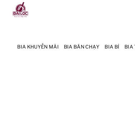
Skip
Menu
to
content
BIA KHUYẾN MÃI
BIA BÁN CHẠY
BIA BỈ
BIA 