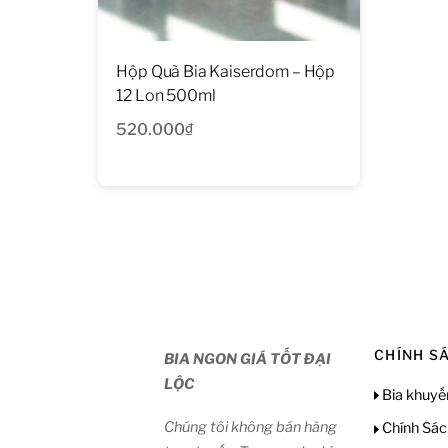
Hộp Quà Bia Kaiserdom – Hộp
12 Lon 500ml
520.000
₫
CHÍNH S
BIA NGON GIÁ TỐT ĐẠI
LỘC
Bia khuyế
Chúng tôi không bán hàng
Chính Sác