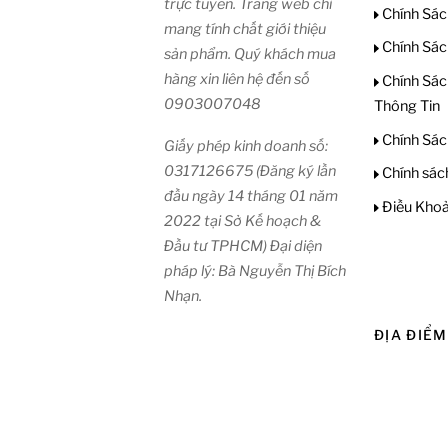
trực tuyến. Trang web chỉ
Chính Sác
mang tính chất giới thiệu
Chính Sác
sản phẩm. Quý khách mua
hàng xin liên hệ đến số
Chính Sác
0903007048
Thông Tin
Chính Sác
Giấy phép kinh doanh số:
0317126675 (Đăng ký lần
Chính sác
đầu ngày 14 tháng 01 năm
Điều Khoả
2022 tại Sở Kế hoạch &
Đầu tư TPHCM) Đại diện
pháp lý: Bà Nguyễn Thị Bích
Nhạn.
ĐỊA ĐIỂM