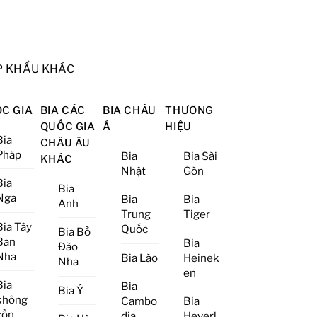
P KHẨU KHÁC
C GIA
BIA CÁC
BIA CHÂU
THƯƠNG
QUỐC GIA
Á
HIỆU
Bia
CHÂU ÂU
Pháp
Bia
Bia Sài
KHÁC
Nhật
Gòn
Bia
Bia
Nga
Bia
Bia
Anh
Trung
Tiger
Bia Tây
Quốc
Bia Bồ
Ban
Bia
Đào
Nha
Bia Lào
Heinek
Nha
en
Bia
Bia
Bia Ý
không
Cambo
Bia
cồn
dia
Heverl