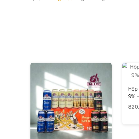
Hộp 
9% –
820