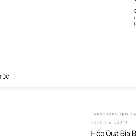
 TỨC
TRANG CHỦ
/
QUÀ T
Hộp 8 chai 330ml
Hộp Quà Bia B