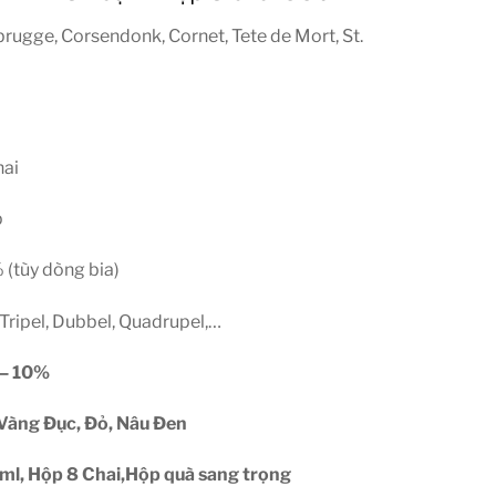
brugge, Corsendonk, Cornet, Tete de Mort, St.
hai
p
 (tùy dòng bia)
 Tripel, Dubbel, Quadrupel,…
 – 10%
 Vàng Đục, Đỏ, Nâu Đen
ml, Hộp 8 Chai,Hộp quà sang trọng