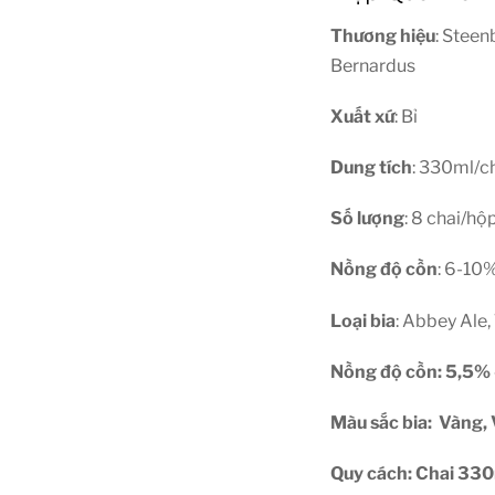
Thương hiệu
: Steen
Bernardus
Xuất xứ
: Bỉ
Dung tích
: 330ml/c
Số lượng
: 8 chai/hộ
Nồng độ cồn
: 6-10%
Loại bia
: Abbey Ale,
Nồng độ cồn: 5,5%
Màu sắc bia: Vàng,
Quy cách: Chai 330