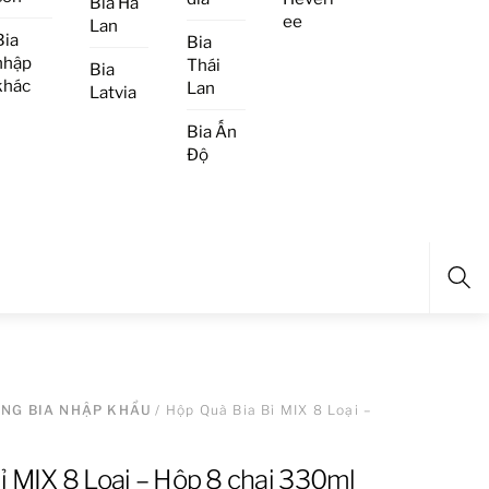
Bia Hà
ee
Lan
Bia
Bia
nhập
Thái
Bia
khác
Lan
Latvia
Bia Ấn
Độ
Sea
ẶNG BIA NHẬP KHẨU
/ Hộp Quà Bia Bỉ MIX 8 Loại –
ỉ MIX 8 Loại – Hộp 8 chai 330ml