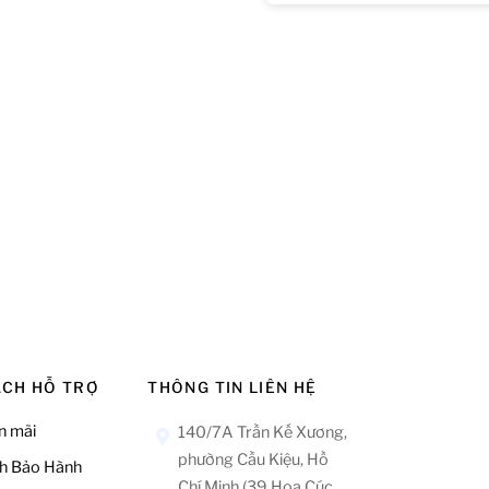
ÁCH HỖ TRỢ
THÔNG TIN LIÊN HỆ
n mãi
140/7A Trần Kế Xương,
phường Cầu Kiệu, Hồ
h Bảo Hành
Chí Minh (39 Hoa Cúc,