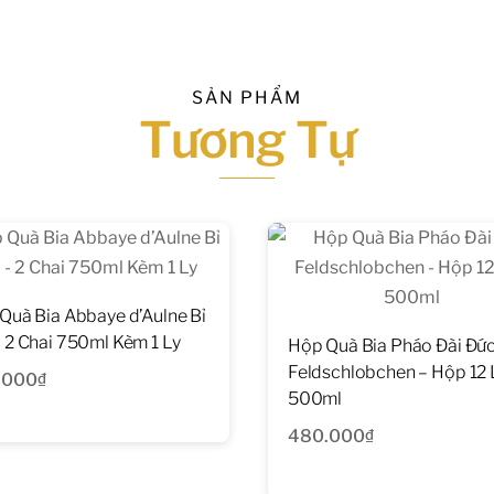
SẢN PHẨM
Tương Tự
Quà Bia Abbaye d’Aulne Bỉ
 2 Chai 750ml Kèm 1 Ly
Hộp Quà Bia Pháo Đài Đứ
Feldschlobchen – Hộp 12
.000
₫
500ml
480.000
₫