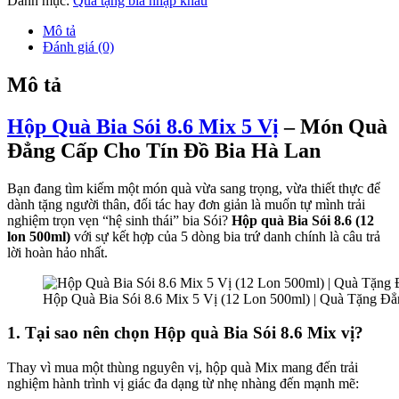
Danh mục:
Quà tặng bia nhập khẩu
Mô tả
Đánh giá (0)
Mô tả
Hộp Quà Bia Sói 8.6 Mix 5 Vị
– Món Quà
Đẳng Cấp Cho Tín Đồ Bia Hà Lan
Bạn đang tìm kiếm một món quà vừa sang trọng, vừa thiết thực để
dành tặng người thân, đối tác hay đơn giản là muốn tự mình trải
nghiệm trọn vẹn “hệ sinh thái” bia Sói?
Hộp quà Bia Sói 8.6 (12
lon 500ml)
với sự kết hợp của 5 dòng bia trứ danh chính là câu trả
lời hoàn hảo nhất.
Hộp Quà Bia Sói 8.6 Mix 5 Vị (12 Lon 500ml) | Quà Tặng Đ
1. Tại sao nên chọn Hộp quà Bia Sói 8.6 Mix vị?
Thay vì mua một thùng nguyên vị, hộp quà Mix mang đến trải
nghiệm hành trình vị giác đa dạng từ nhẹ nhàng đến mạnh mẽ: