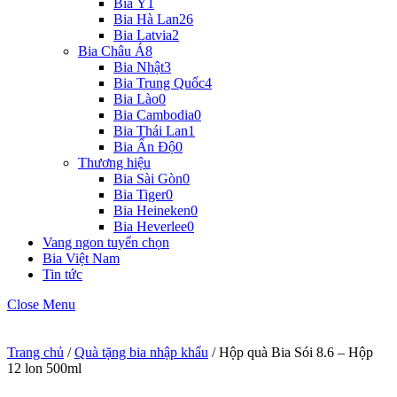
Bia Ý
1
Bia Hà Lan
26
Bia Latvia
2
Bia Châu Á
8
Bia Nhật
3
Bia Trung Quốc
4
Bia Lào
0
Bia Cambodia
0
Bia Thái Lan
1
Bia Ấn Độ
0
Thương hiệu
Bia Sài Gòn
0
Bia Tiger
0
Bia Heineken
0
Bia Heverlee
0
Vang ngon tuyển chọn
Bia Việt Nam
Tin tức
Close Menu
Trang chủ
/
Quà tặng bia nhập khẩu
/ Hộp quà Bia Sói 8.6 – Hộp
12 lon 500ml