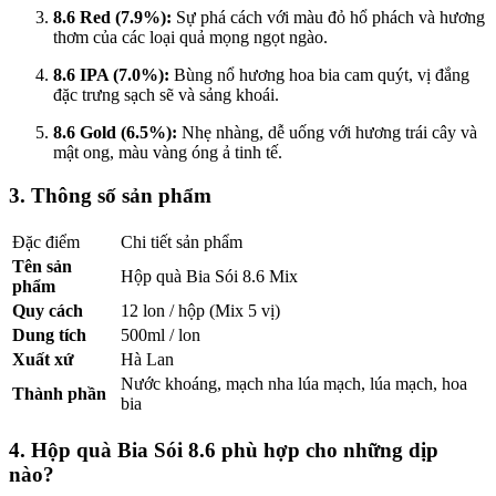
8.6 Red (7.9%):
Sự phá cách với màu đỏ hổ phách và hương
thơm của các loại quả mọng ngọt ngào.
8.6 IPA (7.0%):
Bùng nổ hương hoa bia cam quýt, vị đắng
đặc trưng sạch sẽ và sảng khoái.
8.6 Gold (6.5%):
Nhẹ nhàng, dễ uống với hương trái cây và
mật ong, màu vàng óng ả tinh tế.
3. Thông số sản phẩm
Đặc điểm
Chi tiết sản phẩm
Tên sản
Hộp quà Bia Sói 8.6 Mix
phẩm
Quy cách
12 lon / hộp (Mix 5 vị)
Dung tích
500ml / lon
Xuất xứ
Hà Lan
Nước khoáng, mạch nha lúa mạch, lúa mạch, hoa
Thành phần
bia
4. Hộp quà Bia Sói 8.6 phù hợp cho những dịp
nào?