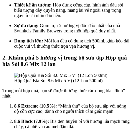
Thiết kế ấn tượng:
Hộp đựng cứng cáp, hình ảnh đầu sói
biểu tượng đầy quyền năng, mang lại vẻ ngoài sang trọng
ngay từ cái nhìn đầu tiên.
Sự đa dạng:
Gom trọn 5 hương vị độc đáo nhất của nhà
Swinkels Family Brewers trong một hộp quà duy nhất.
Dung tích lớn:
Mỗi lon đều có dung tích 500ml, giúp kéo dài
cuộc vui và thưởng thức trọn vẹn hương vị.
2. Khám phá 5 hương vị trong bộ sưu tập Hộp quà
bia Sói 8.6 Mix 12 lon
Hộp Quà Bia Sói 8.6 Mix 5 Vị (12 Lon 500ml)
Trong mỗi hộp quà, bạn sẽ được thưởng thức các dòng bia “đỉnh”
nhất:
8.6 Extreme (10.5%):
“Mãnh thú” của bộ sưu tập với nồng
độ cồn cực cao, dành cho người thích cảm giác mạnh.
8.6 Black (7.9%):
Bia đen huyền bí với hương lúa mạch rang
cháy, cà phê và caramel đậm đà.