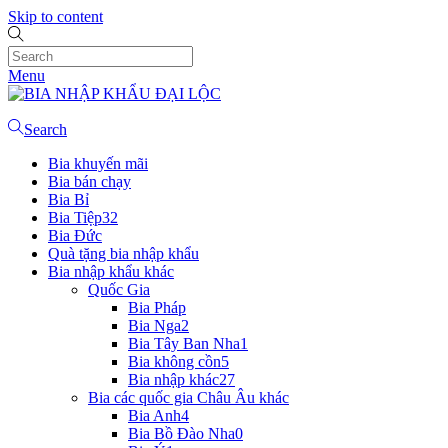
Skip to content
Menu
Search
Bia khuyến mãi
Bia bán chạy
Bia Bỉ
Bia Tiệp
32
Bia Đức
Quà tặng bia nhập khẩu
Bia nhập khẩu khác
Quốc Gia
Bia Pháp
Bia Nga
2
Bia Tây Ban Nha
1
Bia không cồn
5
Bia nhập khác
27
Bia các quốc gia Châu Âu khác
Bia Anh
4
Bia Bồ Đào Nha
0