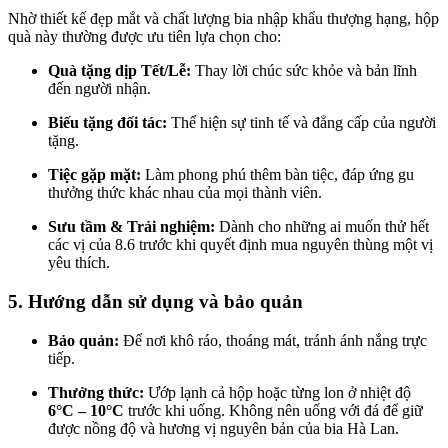
Nhờ thiết kế đẹp mắt và chất lượng bia nhập khẩu thượng hạng, hộp
quà này thường được ưu tiên lựa chọn cho:
Quà tặng dịp Tết/Lễ:
Thay lời chúc sức khỏe và bản lĩnh
đến người nhận.
Biếu tặng đối tác:
Thể hiện sự tinh tế và đẳng cấp của người
tặng.
Tiệc gặp mặt:
Làm phong phú thêm bàn tiệc, đáp ứng gu
thưởng thức khác nhau của mọi thành viên.
Sưu tầm & Trải nghiệm:
Dành cho những ai muốn thử hết
các vị của 8.6 trước khi quyết định mua nguyên thùng một vị
yêu thích.
5. Hướng dẫn sử dụng và bảo quản
Bảo quản:
Để nơi khô ráo, thoáng mát, tránh ánh nắng trực
tiếp.
Thưởng thức:
Ướp lạnh cả hộp hoặc từng lon ở nhiệt độ
6°C – 10°C
trước khi uống. Không nên uống với đá để giữ
được nồng độ và hương vị nguyên bản của bia Hà Lan.