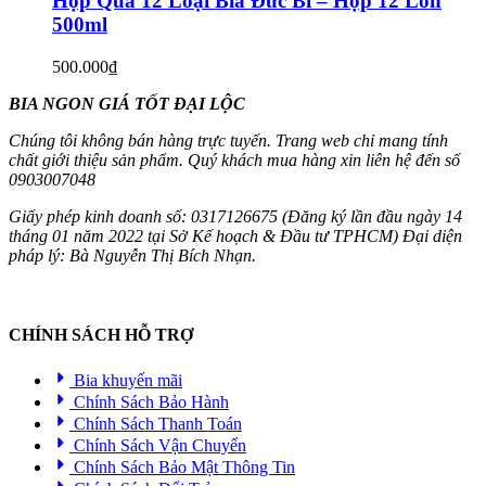
Hộp Quà 12 Loại Bia Đức Bỉ – Hộp 12 Lon
500ml
500.000
₫
BIA NGON GIÁ TỐT ĐẠI LỘC
Chúng tôi không bán hàng trực tuyến. Trang web chỉ mang tính
chất giới thiệu sản phẩm. Quý khách mua hàng xin liên hệ đến số
0903007048
Giấy phép kinh doanh số: 0317126675 (Đăng ký lần đầu ngày 14
tháng 01 năm 2022 tại Sở Kế hoạch & Đầu tư TPHCM) Đại diện
pháp lý: Bà Nguyễn Thị Bích Nhạn.
CHÍNH SÁCH HỖ TRỢ
Bia khuyến mãi
Chính Sách Bảo Hành
Chính Sách Thanh Toán
Chính Sách Vận Chuyển
Chính Sách Bảo Mật Thông Tin