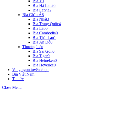
Bia Ý
1
Bia Hà Lan
26
Bia Latvia
2
Bia Châu Á
8
Bia Nhật
3
Bia Trung Quốc
4
Bia Lào
0
Bia Cambodia
0
Bia Thái Lan
1
Bia Ấn Độ
0
Thương hiệu
Bia Sài Gòn
0
Bia Tiger
0
Bia Heineken
0
Bia Heverlee
0
Vang ngon tuyển chọn
Bia Việt Nam
Tin tức
Close Menu