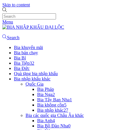
Skip to content
Menu
Search
Bia khuyến mãi
Bia bán chạy
Bia Bỉ
Bia Tiệp
32
Bia Đức
Quà tặng bia nhập khẩu
Bia nhập khẩu khác
Quốc Gia
Bia Pháp
Bia Nga
2
Bia Tây Ban Nha
1
Bia không cồn
5
Bia nhập khác
27
Bia các quốc gia Châu Âu khác
Bia Anh
4
Bia Bồ Đào Nha
0