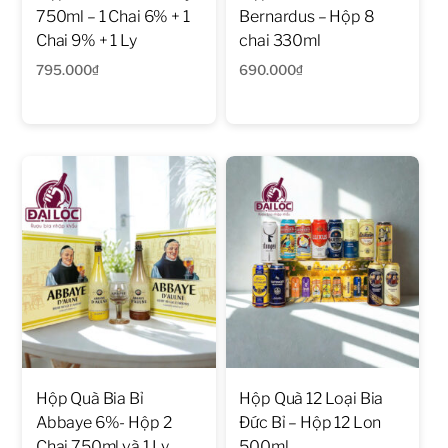
750ml – 1 Chai 6% + 1
Bernardus – Hộp 8
Chai 9% + 1 Ly
chai 330ml
795.000
₫
690.000
₫
Hộp Quà Bia Bỉ
Hộp Quà 12 Loại Bia
Abbaye 6%- Hộp 2
Đức Bỉ – Hộp 12 Lon
Chai 750ml và 1 Ly
500ml