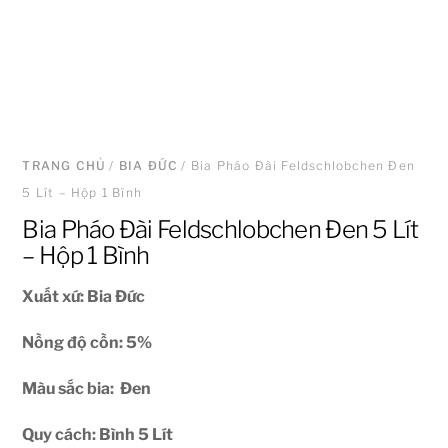
TRANG CHỦ
/
BIA ĐỨC
/ Bia Pháo Đài Feldschlobchen Đen
5 Lít – Hộp 1 Bình
Bia Pháo Đài Feldschlobchen Đen 5 Lít
– Hộp 1 Bình
Xuất xứ: Bia Đức
Nồng độ cồn: 5
%
Màu sắc bia: Đen
Quy cách: Bình 5 Lít