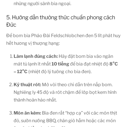
những người sành bia ngoại.
5. Hướng dẫn thưởng thức chuẩn phong cách
Đức
Để bom bia Pháo Đài Feldschlobchen đen 5 lít phát huy
hết hương vị thượng hạng:
Làm lạnh đúng cách:
Hãy đặt bom bia vào ngăn
mát tủ lạnh ít nhất
10 tiếng
để bia đạt nhiệt độ
8°C
– 12°C
(nhiệt độ lý tưởng cho bia đen).
Kỹ thuật rót:
Mở vòi theo chỉ dẫn trên nắp bom.
Nghiêng ly 45 độ và rót chậm để lớp bọt kem hình
thành hoàn hảo nhất.
Món ăn kèm:
Bia đen rất “hợp cạ” với các món thịt
đỏ, sườn nướng BBQ, chân giò hầm hoặc các món