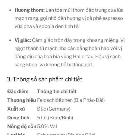
Hương thơm:
Lan tỏa mùi thơm đặc trưng của lúa
mạch rang, gợi nhớ đến hương vị cà phê espresso
vừa pha và socola đen tinh tế.
Vị giác:
Cảm giác tròn đầy trong khoang miệng. Vị
ngọt thanh từ mạch nha cân bằng hoàn hảo với vị
đắng dịu của hoa bia vùng Hallertau. Hậu vị sạch,
sảng khoái và không hề bị đắng gắt.
3. Thông số sản phẩm chi tiết
Đặc điểm
Thông tin chi tiết
Thương hiệu
Feldschlößchen (Bia Pháo Đài)
Xuất xứ
Đức (Germany)
Dung tích
5 Lít (Bom/Bình)
Nồng độ cồn
5.0% Vol