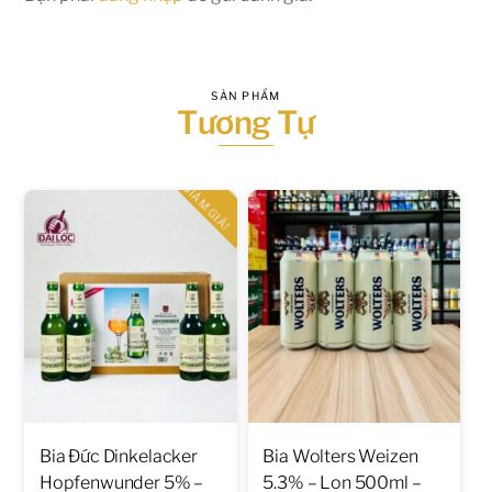
SẢN PHẨM
Tương Tự
GIẢM GIÁ!
Bia Đức Dinkelacker
Bia Wolters Weizen
Hopfenwunder 5% –
5.3% – Lon 500ml –