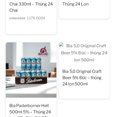
Chai 330ml – Thùng 24
Thùng 24 Lon
Chai
Giá
Giá
1.176.000
₫
1.350.000
₫
gốc
hiện
là:
tại
1.350.000₫.
là:
1.176.000₫.
Bia 5,0 Original Craft
Beer 5% Đức – thùng
24 lon 500ml
Bia Paderborner Hell
500ml 5% – Thùng 24