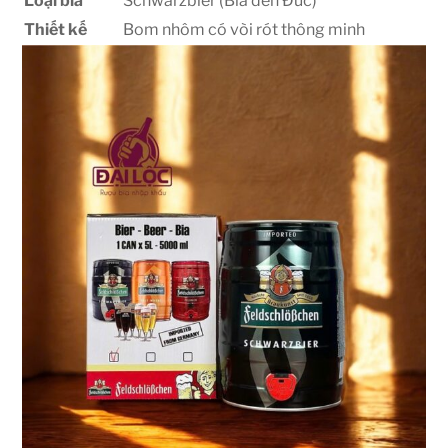
Loại bia
Schwarzbier (Bia đen Đức)
Thiết kế
Bom nhôm có vòi rót thông minh