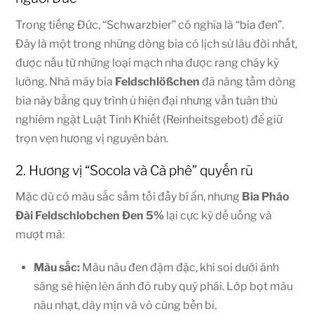
Trong tiếng Đức, “Schwarzbier” có nghĩa là “bia đen”.
Đây là một trong những dòng bia có lịch sử lâu đời nhất,
được nấu từ những loại mạch nha được rang cháy kỹ
lưỡng. Nhà máy bia
Feldschlößchen
đã nâng tầm dòng
bia này bằng quy trình ủ hiện đại nhưng vẫn tuân thủ
nghiêm ngặt Luật Tinh Khiết (Reinheitsgebot) để giữ
trọn vẹn hương vị nguyên bản.
2. Hương vị “Socola và Cà phê” quyến rũ
Mặc dù có màu sắc sẫm tối đầy bí ẩn, nhưng
Bia Pháo
Đài
Feldschlobchen Đen 5%
lại cực kỳ dễ uống và
mượt mà:
Màu sắc:
Màu nâu đen đậm đặc, khi soi dưới ánh
sáng sẽ hiện lên ánh đỏ ruby quý phái. Lớp bọt màu
nâu nhạt, dày mịn và vô cùng bền bỉ.