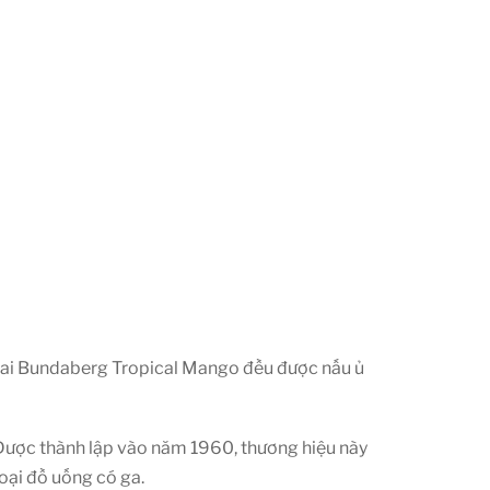
 chai Bundaberg Tropical Mango đều được nấu ủ
 Được thành lập vào năm 1960, thương hiệu này
oại đồ uống có ga.