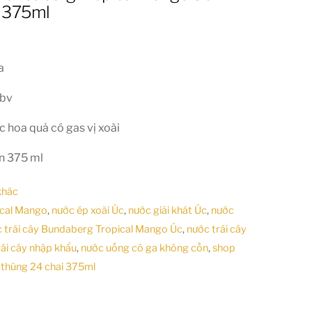
i 375ml
a
abv
 hoa quả có gas vị xoài
ùn 375 ml
khác
ical Mango
,
nước ép xoài Úc
,
nước giải khát Úc
,
nước
 trái cây Bundaberg Tropical Mango Úc
,
nước trái cây
rái cây nhập khẩu
,
nước uống có ga không cồn
,
shop
,
thùng 24 chai 375ml