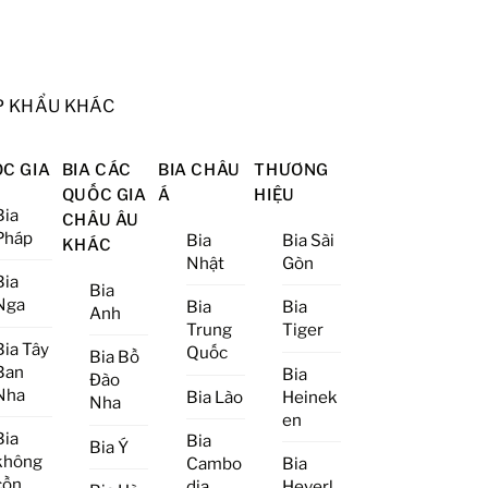
P KHẨU KHÁC
C GIA
BIA CÁC
BIA CHÂU
THƯƠNG
QUỐC GIA
Á
HIỆU
Bia
CHÂU ÂU
Pháp
Bia
Bia Sài
KHÁC
Nhật
Gòn
Bia
Bia
Nga
Bia
Bia
Anh
Trung
Tiger
Bia Tây
Quốc
Bia Bồ
Ban
Bia
Đào
Nha
Bia Lào
Heinek
Nha
en
Bia
Bia
Bia Ý
không
Cambo
Bia
cồn
dia
Heverl