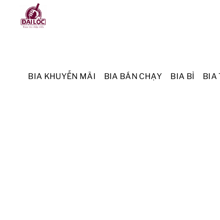
Skip
Menu
to
content
BIA KHUYẾN MÃI
BIA BÁN CHẠY
BIA BỈ
BIA 