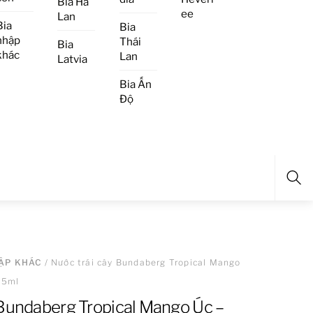
Bia Hà
ee
Lan
Bia
Bia
nhập
Thái
Bia
khác
Lan
Latvia
Bia Ấn
Độ
Sea
ẬP KHÁC
/ Nước trái cây Bundaberg Tropical Mango
75ml
 Bundaberg Tropical Mango Úc –