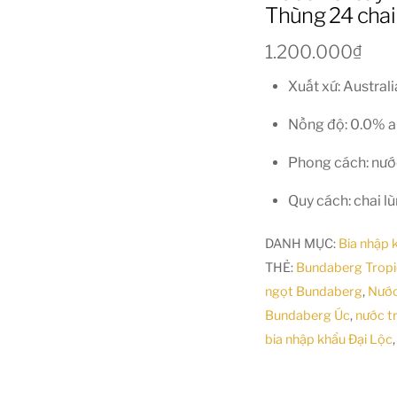
Thùng 24 cha
1.200.000
₫
Xuất xứ: Australi
Nồng độ: 0.0% 
Phong cách: nước
Quy cách: chai l
DANH MỤC:
Bia nhập 
THẺ:
Bundaberg Trop
ngọt Bundaberg
,
Nước
Bundaberg Úc
,
nước t
bia nhập khẩu Đại Lộc