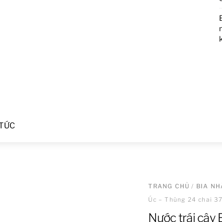
 TỨC
TRANG CHỦ
/
BIA NH
Úc – Thùng 24 chai 3
Nước trái cây