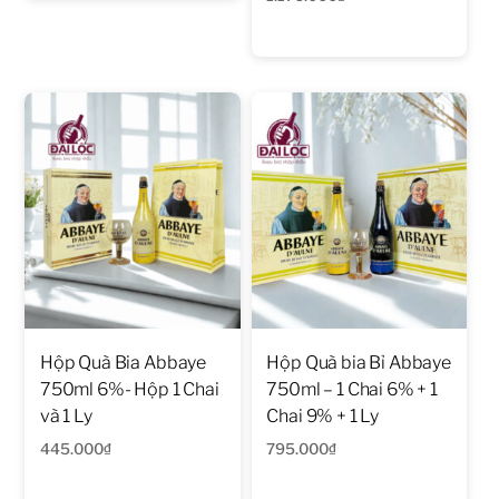
Hộp Quà Bia Abbaye
Hộp Quà bia Bỉ Abbaye
750ml 6%- Hộp 1 Chai
750ml – 1 Chai 6% + 1
và 1 Ly
Chai 9% + 1 Ly
445.000
₫
795.000
₫