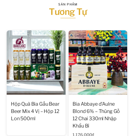
SẢN PHẨM
Tương Tự
Hộp Quà Bia Gấu Bear
Bia Abbaye d’Aulne
Beer Mix 4 Vị – Hộp 12
Blond 6% – Thùng Gỗ
Lon 500ml
12 Chai 330ml Nhập
Khẩu Bỉ
1.176.000
₫